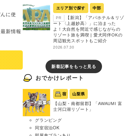
エリア別で探す
中部
【新潟】「アパホテル＆リゾ
PR
ート〈上越妙高〉」に泊まった
よ！大自然を間近で感じながらの
リゾート旅を満喫 | 愛犬同伴OKの
周辺観光スポットもご紹介
2026.07.30
新着記事をもっと見る
おでかけレポート
宿
山梨県
【山梨・南都留郡】「AWAUMI 富
士河口湖リゾート」
グランピング
同室宿泊OK
部屋食プランあり