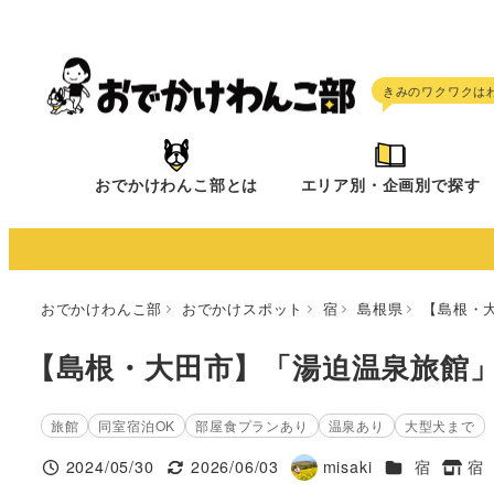
メ
イ
ン
コ
ン
テ
おでかけわんこ部とは
エリア別・企画別で探す
ン
ツ
へ
移
おでかけわんこ部
おでかけスポット
宿
島根県
【島根・
動
【島根・大田市】「湯迫温泉旅館
旅館
同室宿泊OK
部屋食プランあり
温泉あり
大型犬まで
施設ジャンル
2024/05/30
2026/06/03
misaki
宿
宿
投稿日
更新日
著
タグ