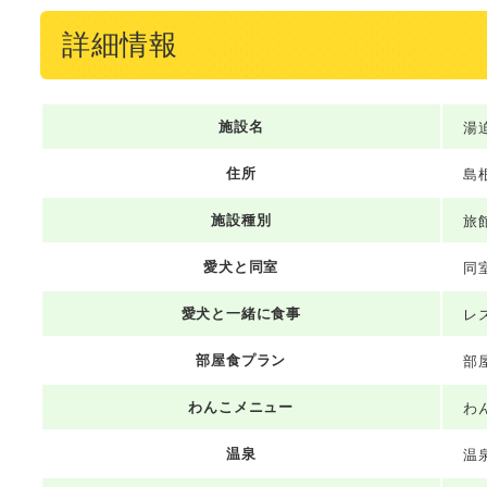
詳細情報
施設名
湯
住所
島
施設種別
旅
愛犬と同室
同
愛犬と一緒に食事
レ
部屋食プラン
部
わんこメニュー
わ
温泉
温