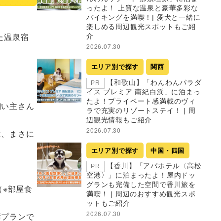
ったよ！ 上質な温泉と豪華多彩な
バイキングを満喫！| 愛犬と一緒に
楽しめる周辺観光スポットもご紹
介
2026.07.30
エリア別で探す
関西
【和歌山】「わんわんパラダ
PR
イス プレミア 南紀白浜」に泊まっ
たよ！プライベート感満載のヴィ
ラで充実のリゾートステイ！ | 周
辺観光情報もご紹介
2026.07.30
エリア別で探す
中国・四国
【香川】「アパホテル〈高松
PR
空港〉」に泊まったよ！屋内ドッ
グランも完備した空間で香川旅を
満喫！ | 周辺のおすすめ観光スポ
ットもご紹介
2026.07.30