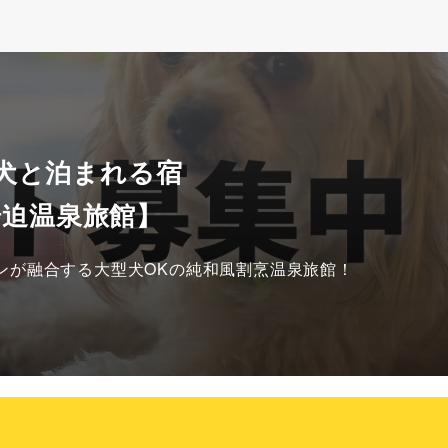
 犬と泊まれる宿
湯迫温泉旅館】
ンが融合する大型犬OKの純和風割烹温泉旅館！