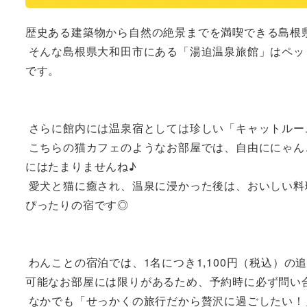
歴史ある建築物から自然の絶景までを満喫できる島根県
 そんな島根県大和田市にある「湯迫温泉旅館」はペットも泊まれる宿として2018年に一部客室をリニューアルした温泉宿
です。

 さらに館内には温泉宿としては珍しい「キャットルーム」があります！

 こちらの猫カフェのようなお部屋では、自由ににゃんこと触れ合えるので、犬はもちろん、猫も大好きだという飼い主さん
にはたまりませんね♪

 愛犬と猫に癒され、温泉に浸かった後は、おいしい料理を食べて束の間のリフレッシュ気分を味わいたいときには、まさに
ぴったりの宿です◎

 わんことの宿泊では、1名につき1,100円（税込）の追加料金で朝夕の食事を部屋食に変更することができます。（※部屋食
可能なお部屋には限りがあるため、予約時に必ず問い合
 なかでも「せっかくの旅行だから贅沢に過ごしたい！」という飼い主さんにおすすめなのが、グレードアップ会席プランで