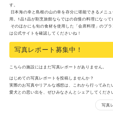
す。

 日本海の幸と島根の山の幸を存分に堪能できるメニューは、料理の師範である旅館の主人が厳選した食材をふんだんに使
用。1品1品が割烹旅館ならではの自慢の料理になってい
 そのほかにも旬の食材を使用した「会席料理」のプランや、お得な観光チケットが付いたプランなどもあるので、最新情報
は公式サイトを確認してくださいね！
写真レポート募集中！
こちらの施設にはまだ写真レポートがありません。
はじめての写真レポートを投稿しませんか？
実際のお写真やリアルな感想は、これから行ってみた
愛犬との思い出を、ぜひみなさんとシェアしてくださ
写真