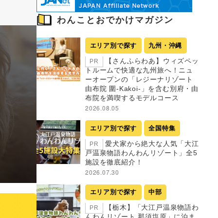
わんことおでかけマガジン
エリア別で探す
九州・沖縄
【さんふらわあ】ウィズペッ
PR
トルームで快適な九州旅へ！ニュ
ーオープンの「レジーナリゾート
由布院 圍-Kakoi-」を含む別府・由
布院を満喫するモデルコース
2026.08.05
エリア別で探す
全国特集
愛犬家から絶大な人気「大江
PR
戸温泉物語わんわんリゾート」全5
施設を徹底紹介！
2026.07.30
エリア別で探す
中部
【栃木】「大江戸温泉物語わ
PR
んわんリゾート 那須塩原」に泊ま