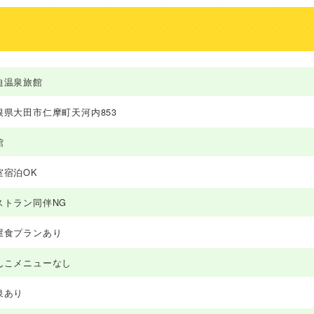
迫温泉旅館
根県大田市仁摩町天河内853
館
室宿泊OK
ストラン同伴NG
屋食プランあり
んこメニューなし
泉あり