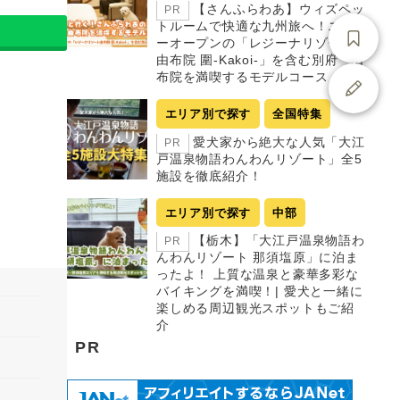
【さんふらわあ】ウィズペッ
PR
トルームで快適な九州旅へ！ニュ
ーオープンの「レジーナリゾート
由布院 圍-Kakoi-」を含む別府・由
布院を満喫するモデルコース
エリア別で探す
全国特集
愛犬家から絶大な人気「大江
PR
戸温泉物語わんわんリゾート」全5
施設を徹底紹介！
エリア別で探す
中部
【栃木】「大江戸温泉物語わ
PR
んわんリゾート 那須塩原」に泊ま
ったよ！ 上質な温泉と豪華多彩な
バイキングを満喫！| 愛犬と一緒に
楽しめる周辺観光スポットもご紹
介
PR