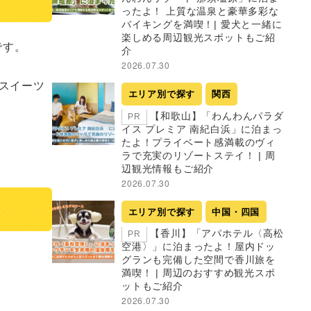
ったよ！ 上質な温泉と豪華多彩な
バイキングを満喫！| 愛犬と一緒に
楽しめる周辺観光スポットもご紹
す。

介
2026.07.30
スイーツ
エリア別で探す
関西
【和歌山】「わんわんパラダ
PR
イス プレミア 南紀白浜」に泊まっ
たよ！プライベート感満載のヴィ
ラで充実のリゾートステイ！ | 周
辺観光情報もご紹介
2026.07.30
エリア別で探す
中国・四国
【香川】「アパホテル〈高松
PR
空港〉」に泊まったよ！屋内ドッ
グランも完備した空間で香川旅を
満喫！ | 周辺のおすすめ観光スポ
ットもご紹介
2026.07.30