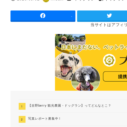
投稿日
著
タグ
者
-
当サイトは
アフィ
【吉野berry 観光農園・ドッグラン】ってどんなとこ？
写真レポート募集中！