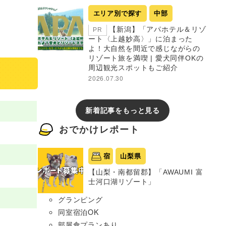
エリア別で探す
中部
【新潟】「アパホテル＆リゾ
PR
ート〈上越妙高〉」に泊まった
よ！大自然を間近で感じながらの
リゾート旅を満喫 | 愛犬同伴OKの
周辺観光スポットもご紹介
2026.07.30
新着記事をもっと見る
おでかけレポート
宿
山梨県
【山梨・南都留郡】「AWAUMI 富
士河口湖リゾート」
グランピング
同室宿泊OK
部屋食プランあり