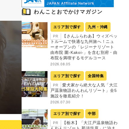
わんことおでかけマガジン
エリア別で探す
九州・沖縄
【さんふらわあ】ウィズペッ
PR
トルームで快適な九州旅へ！ニュ
ーオープンの「レジーナリゾート
由布院 圍-Kakoi-」を含む別府・由
布院を満喫するモデルコース
2026.08.05
エリア別で探す
全国特集
愛犬家から絶大な人気「大江
PR
戸温泉物語わんわんリゾート」全5
施設を徹底紹介！
2026.07.30
エリア別で探す
中部
【栃木】「大江戸温泉物語わ
PR
んわんリゾート 那須塩原」に泊ま