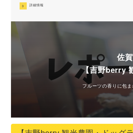
詳細情報
佐
【吉野berr
フルーツの香りに包ま
【吉野berry 観光農園・ドッ