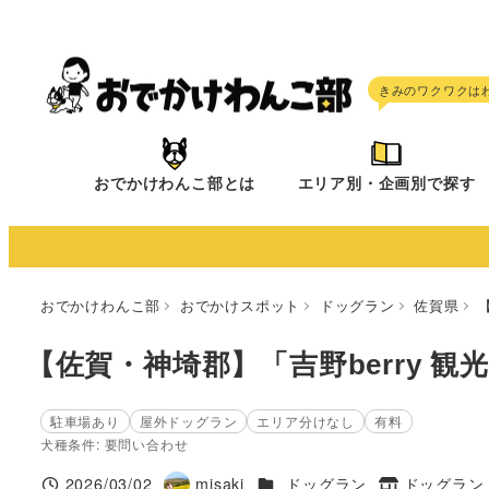
メ
イ
ン
コ
ン
テ
おでかけわんこ部とは
エリア別・企画別で探す
ン
ツ
へ
移
おでかけわんこ部
おでかけスポット
ドッグラン
佐賀県
動
【佐賀・神埼郡】「吉野berry 
駐車場あり
屋外ドッグラン
エリア分けなし
有料
犬種条件: 要問い合わせ
施設ジャンル
2026/03/02
misaki
ドッグラン
ドッグラン