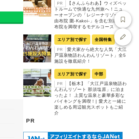
【さんふらわあ】ウィズペッ
PR
トルームで快適な九州旅へ！ニュ
ーオープンの「レジーナリゾート
由布院 圍-Kakoi-」を含む別府・由
布院を満喫するモデルコース
エリア別で探す
全国特集
愛犬家から絶大な人気「大江
PR
戸温泉物語わんわんリゾート」全5
施設を徹底紹介！
エリア別で探す
中部
【栃木】「大江戸温泉物語わ
PR
んわんリゾート 那須塩原」に泊ま
ったよ！ 上質な温泉と豪華多彩な
バイキングを満喫！| 愛犬と一緒に
楽しめる周辺観光スポットもご紹
介
PR