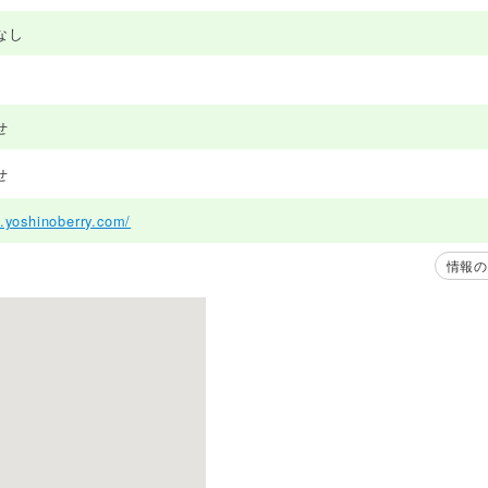
なし
せ
せ
.yoshinoberry.com/
情報の