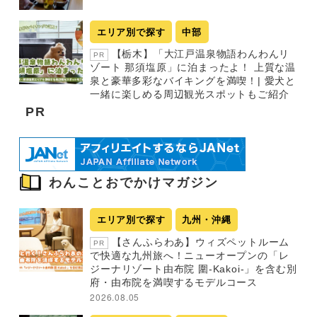
エリア別で探す
中部
【栃木】「大江戸温泉物語わんわんリ
PR
ゾート 那須塩原」に泊まったよ！ 上質な温
泉と豪華多彩なバイキングを満喫！| 愛犬と
一緒に楽しめる周辺観光スポットもご紹介
PR
わんことおでかけマガジン
エリア別で探す
九州・沖縄
【さんふらわあ】ウィズペットルーム
PR
で快適な九州旅へ！ニューオープンの「レ
ジーナリゾート由布院 圍-Kakoi-」を含む別
府・由布院を満喫するモデルコース
2026.08.05