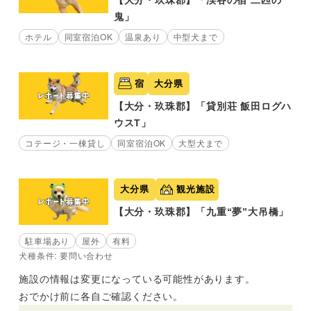
【大分・玖珠郡】「渓谷の宿 二匹の
鬼」
ホテル
同室宿泊OK
温泉あり
中型犬まで
宿
大分県
【大分・玖珠郡】「貸別荘 飯田ログハ
ウスT」
コテージ・一棟貸し
同室宿泊OK
大型犬まで
大分県
観光施設
【大分・玖珠郡】「九重“夢”大吊橋」
駐車場あり
屋外
有料
犬種条件: 要問い合わせ
施設の情報は変更になっている可能性があります。
おでかけ前に各自ご確認ください。