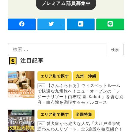
プレミアム部員募集中
-
-
-
検
検索
索
注目記事
エリア別で探す
九州・沖縄
【さんふらわあ】ウィズペットルーム
PR
で快適な九州旅へ！ニューオープンの「レ
ジーナリゾート由布院 圍-Kakoi-」を含む別
府・由布院を満喫するモデルコース
エリア別で探す
全国特集
愛犬家から絶大な人気「大江戸温泉物
PR
語わんわんリゾート」全5施設を徹底紹介！