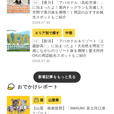
【香川】「アパホテル〈高松空港〉」
PR
に泊まったよ！屋内ドッグランも完備した
空間で香川旅を満喫！ | 周辺のおすすめ観
光スポットもご紹介
2026.07.30
エリア別で探す
中部
【新潟】「アパホテル＆リゾート〈上
PR
越妙高〉」に泊まったよ！大自然を間近で
感じながらのリゾート旅を満喫 | 愛犬同伴
OKの周辺観光スポットもご紹介
2026.07.30
新着記事をもっと見る
おでかけレポート
宿
山梨県
【山梨・南都留郡】「AWAUMI 富士河口湖
リゾート」