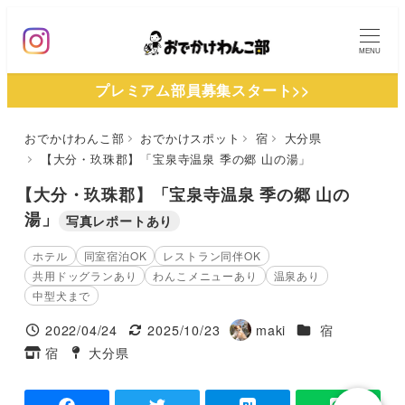
メ
イ
MENU
ン
プレミアム部員募集スタート>>
コ
ン
おでかけわんこ部
おでかけスポット
宿
大分県
テ
【大分・玖珠郡】「宝泉寺温泉 季の郷 山の湯」
ン
ツ
【大分・玖珠郡】「宝泉寺温泉 季の郷 山の
へ
湯」
写真レポートあり
移
ホテル
同室宿泊OK
レストラン同伴OK
動
共用ドッグランあり
わんこメニューあり
温泉あり
中型犬まで
施設ジャンル
2022/04/24
2025/10/23
maki
宿
投稿日
更新日
著
宿
大分県
タグ
タグ
者