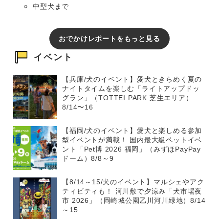
中型犬まで
おでかけレポートをもっと見る
イベント
【兵庫/犬のイベント】愛犬ときらめく夏の
ナイトタイムを楽しむ「ライトアップドッ
グラン」（TOTTEI PARK 芝生エリア）
8/14〜16
【福岡/犬のイベント】愛犬と楽しめる参加
型イベントが満載！ 国内最大級ペットイベ
ント「Pet博 2026 福岡」（みずほPayPay
ドーム）8/8～9
【8/14～15/犬のイベント】マルシェやアク
ティビティも！ 河川敷で夕涼み「犬市場夜
市 2026」（岡崎城公園乙川河川緑地）8/14
～15