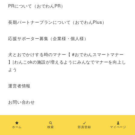
PRについて（おでわんPR）
長期パートナープランについて（おでわんPlus）
応援サポーター募集（企業様・個人様）
犬とおでかけする時のマナー【 #おでわんスマートマナー
】|わんこokの施設が増えるようにみんなでマナーを向上し
よう
運営者情報
お問い合わせ
メディア紹介
ホーム
検索
部員登録
マイページ
特定商取引法に基づく表示