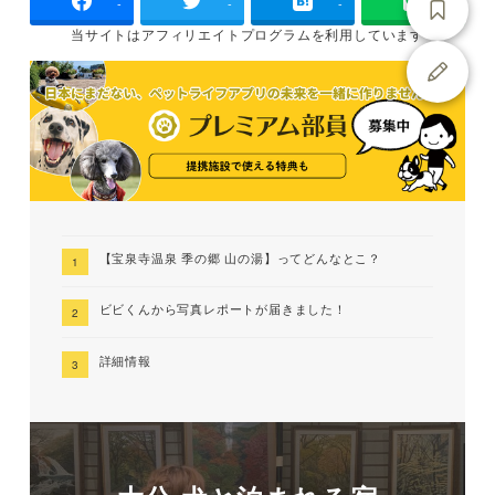
-
-
-
当サイトは
アフィリエイトプログラムを
利用しています
【宝泉寺温泉 季の郷 山の湯】ってどんなとこ？
ビビくんから写真レポートが届きました！
詳細情報