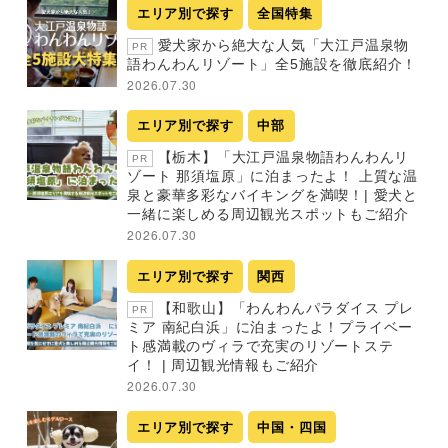
エリア別で探す
全国特集
愛犬家から絶大な人気「大江戸温泉物
PR
語わんわんリゾート」全5施設を徹底紹介！
2026.07.30
エリア別で探す
中部
【栃木】「大江戸温泉物語わんわんリ
PR
ゾート 那須塩原」に泊まったよ！ 上質な温
泉と豪華多彩なバイキングを満喫！| 愛犬と
一緒に楽しめる周辺観光スポットもご紹介
2026.07.30
エリア別で探す
関西
【和歌山】「わんわんパラダイス プレ
PR
ミア 南紀白浜」に泊まったよ！プライベー
ト感満載のヴィラで充実のリゾートステ
イ！ | 周辺観光情報もご紹介
2026.07.30
エリア別で探す
中国・四国