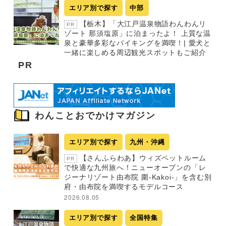
エリア別で探す
中部
【栃木】「大江戸温泉物語わんわんリ
PR
ゾート 那須塩原」に泊まったよ！ 上質な温
泉と豪華多彩なバイキングを満喫！| 愛犬と
一緒に楽しめる周辺観光スポットもご紹介
PR
わんことおでかけマガジン
エリア別で探す
九州・沖縄
【さんふらわあ】ウィズペットルーム
PR
で快適な九州旅へ！ニューオープンの「レ
ジーナリゾート由布院 圍-Kakoi-」を含む別
府・由布院を満喫するモデルコース
2026.08.05
エリア別で探す
全国特集