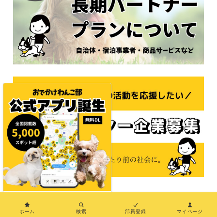
×
© 2021おでかけわんこ部
ホーム
検索
部員登録
マイページ