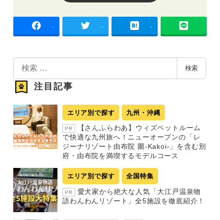
-
-
-
検
検索
索
注目記事
エリア別で探す
九州・沖縄
【さんふらわあ】ウィズペットルーム
PR
で快適な九州旅へ！ニューオープンの「レ
ジーナリゾート由布院 圍-Kakoi-」を含む別
府・由布院を満喫するモデルコース
エリア別で探す
全国特集
愛犬家から絶大な人気「大江戸温泉物
PR
語わんわんリゾート」全5施設を徹底紹介！