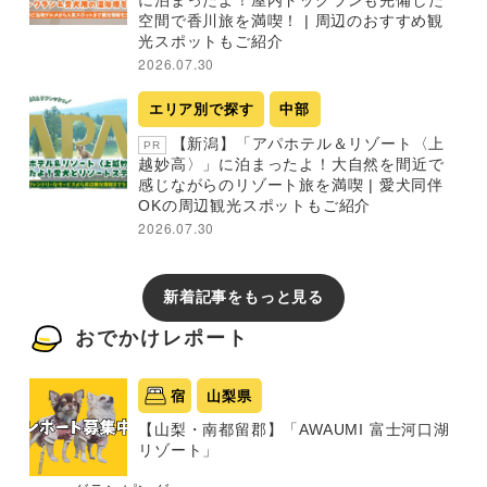
に泊まったよ！屋内ドッグランも完備した
空間で香川旅を満喫！ | 周辺のおすすめ観
光スポットもご紹介
2026.07.30
エリア別で探す
中部
【新潟】「アパホテル＆リゾート〈上
PR
越妙高〉」に泊まったよ！大自然を間近で
感じながらのリゾート旅を満喫 | 愛犬同伴
OKの周辺観光スポットもご紹介
2026.07.30
新着記事をもっと見る
おでかけレポート
宿
山梨県
【山梨・南都留郡】「AWAUMI 富士河口湖
リゾート」