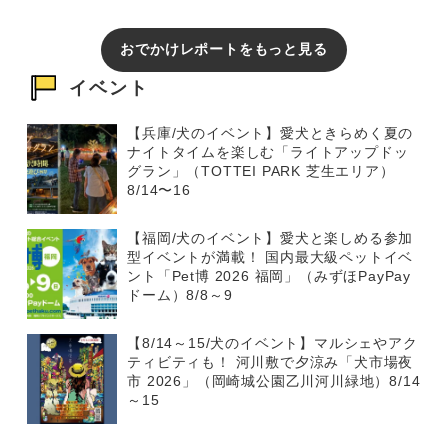
おでかけレポートをもっと見る
イベント
【兵庫/犬のイベント】愛犬ときらめく夏の
ナイトタイムを楽しむ「ライトアップドッ
グラン」（TOTTEI PARK 芝生エリア）
8/14〜16
【福岡/犬のイベント】愛犬と楽しめる参加
型イベントが満載！ 国内最大級ペットイベ
ント「Pet博 2026 福岡」（みずほPayPay
ドーム）8/8～9
【8/14～15/犬のイベント】マルシェやアク
ティビティも！ 河川敷で夕涼み「犬市場夜
市 2026」（岡崎城公園乙川河川緑地）8/14
～15