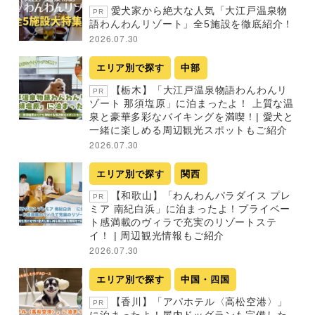
愛犬家から絶大な人気「大江戸温泉物
PR
語わんわんリゾート」全5施設を徹底紹介！
2026.07.30
エリア別で探す
中部
【栃木】「大江戸温泉物語わんわんリ
PR
ゾート 那須塩原」に泊まったよ！ 上質な温
泉と豪華多彩なバイキングを満喫！| 愛犬と
一緒に楽しめる周辺観光スポットもご紹介
2026.07.30
エリア別で探す
関西
【和歌山】「わんわんパラダイス プレ
PR
ミア 南紀白浜」に泊まったよ！プライベー
ト感満載のヴィラで充実のリゾートステ
イ！ | 周辺観光情報もご紹介
2026.07.30
エリア別で探す
中国・四国
【香川】「アパホテル〈高松空港〉」
PR