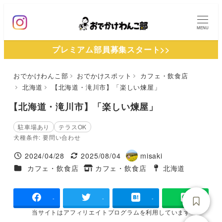
メ
イ
MENU
ン
プレミアム部員募集スタート>>
コ
ン
おでかけわんこ部
おでかけスポット
カフェ・飲食店
テ
北海道
【北海道・滝川市】「楽しい煉屋」
ン
ツ
【北海道・滝川市】「楽しい煉屋」
へ
駐車場あり
テラスOK
移
犬種条件: 要問い合わせ
動
2024/04/28
2025/08/04
misaki
投稿日
更新日
著
施設ジャンル
カフェ・飲食店
カフェ・飲食店
北海道
タグ
者
タグ
-
-
-
当サイトは
アフィリエイトプログラムを
利用しています