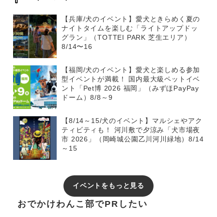
【兵庫/犬のイベント】愛犬ときらめく夏の
ナイトタイムを楽しむ「ライトアップドッ
グラン」（TOTTEI PARK 芝生エリア）
8/14〜16
【福岡/犬のイベント】愛犬と楽しめる参加
型イベントが満載！ 国内最大級ペットイベ
ント「Pet博 2026 福岡」（みずほPayPay
ドーム）8/8～9
【8/14～15/犬のイベント】マルシェやアク
ティビティも！ 河川敷で夕涼み「犬市場夜
市 2026」（岡崎城公園乙川河川緑地）8/14
～15
イベントをもっと見る
おでかけわんこ部でPRしたい