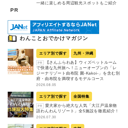
一緒に楽しめる周辺観光スポットもご紹介
PR
わんことおでかけマガジン
エリア別で探す
九州・沖縄
【さんふらわあ】ウィズペットルーム
PR
で快適な九州旅へ！ニューオープンの「レ
ジーナリゾート由布院 圍-Kakoi-」を含む別
府・由布院を満喫するモデルコース
2026.08.05
エリア別で探す
全国特集
愛犬家から絶大な人気「大江戸温泉物
PR
語わんわんリゾート」全5施設を徹底紹介！
2026.07.30