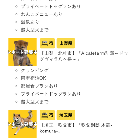
プライベートドッグランあり
わんこメニューあり
温泉あり
超大型犬まで
宿
山梨県
【山梨・北杜市】「Aicafefarm別邸～ドッ
グヴィラ八ヶ岳～」
グランピング
同室宿泊OK
部屋食プランあり
プライベートドッグランあり
超大型犬まで
宿
埼玉県
【埼玉・秩父市】「秩父別邸 木叢-
komura-」