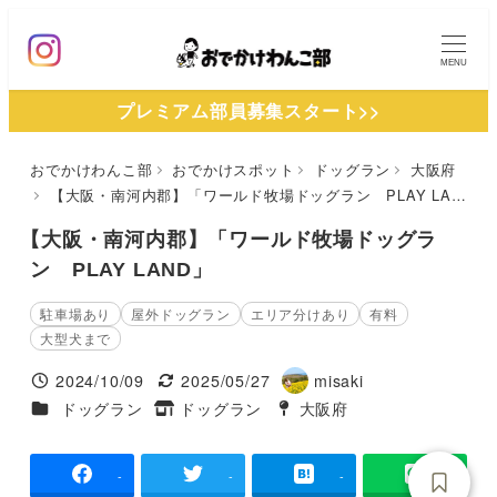
メ
イ
MENU
ン
プレミアム部員募集スタート>>
コ
ン
おでかけわんこ部
おでかけスポット
ドッグラン
大阪府
テ
【大阪・南河内郡】「ワールド牧場ドッグラン PLAY LAND」
ン
ツ
【大阪・南河内郡】「ワールド牧場ドッグラ
へ
ン PLAY LAND」
移
駐車場あり
屋外ドッグラン
エリア分けあり
有料
動
大型犬まで
2024/10/09
2025/05/27
misaki
投稿日
更新日
著
施設ジャンル
ドッグラン
ドッグラン
大阪府
タグ
タグ
者
-
-
-