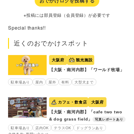
おでかけログを投稿する
※投稿には部員登録（会員登録）が必要です
Special thanks!!
近くのおでかけスポット
大阪府
観光施設
【大阪・南河内郡】「ワールド牧場」
駐車場あり
屋内
屋外
有料
大型犬まで
カフェ・飲食店
大阪府
【大阪・南河内郡】「cafe two two
& dog grass field」
写真レポートあり
駐車場あり
店内OK
テラスOK
ドッグランあり
犬種条件: 要問い合わせ