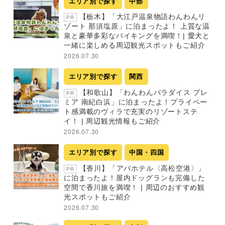
エリア別で探す
中部
【栃木】「大江戸温泉物語わんわんリ
PR
ゾート 那須塩原」に泊まったよ！ 上質な温
泉と豪華多彩なバイキングを満喫！| 愛犬と
一緒に楽しめる周辺観光スポットもご紹介
2026.07.30
エリア別で探す
関西
【和歌山】「わんわんパラダイス プレ
PR
ミア 南紀白浜」に泊まったよ！プライベー
ト感満載のヴィラで充実のリゾートステ
イ！ | 周辺観光情報もご紹介
2026.07.30
エリア別で探す
中国・四国
【香川】「アパホテル〈高松空港〉」
PR
に泊まったよ！屋内ドッグランも完備した
空間で香川旅を満喫！ | 周辺のおすすめ観
光スポットもご紹介
2026.07.30