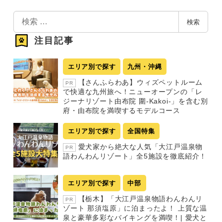
検
検索
索
注目記事
エリア別で探す
九州・沖縄
【さんふらわあ】ウィズペットルーム
PR
で快適な九州旅へ！ニューオープンの「レ
ジーナリゾート由布院 圍-Kakoi-」を含む別
府・由布院を満喫するモデルコース
エリア別で探す
全国特集
愛犬家から絶大な人気「大江戸温泉物
PR
語わんわんリゾート」全5施設を徹底紹介！
エリア別で探す
中部
【栃木】「大江戸温泉物語わんわんリ
PR
ゾート 那須塩原」に泊まったよ！ 上質な温
泉と豪華多彩なバイキングを満喫！| 愛犬と