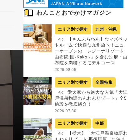
わんことおでかけマガジン
エリア別で探す
九州・沖縄
【さんふらわあ】ウィズペッ
PR
トルームで快適な九州旅へ！ニュ
ーオープンの「レジーナリゾート
由布院 圍-Kakoi-」を含む別府・由
布院を満喫するモデルコース
2026.08.05
エリア別で探す
全国特集
愛犬家から絶大な人気「大江
PR
戸温泉物語わんわんリゾート」全5
施設を徹底紹介！
2026.07.30
エリア別で探す
中部
【栃木】「大江戸温泉物語わ
PR
んわんリゾート 那須塩原」に泊ま