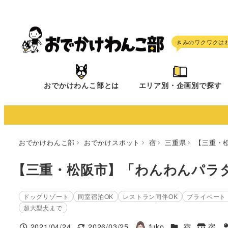
メ
イ
ン
コ
ン
テ
おでかけわんこ部とは
エリア別・企画別で探す
ン
ツ
へ
移
おでかけわんこ部
おでかけスポット
宿
三重県
【三重・
動
【三重・松阪市】「わんわんパラダ
ドッグリゾート
同室宿泊OK
レストラン同伴OK
プライベート
超大型犬まで
施設ジャンル
2021/04/24
2026/03/25
fuko
宿
宿