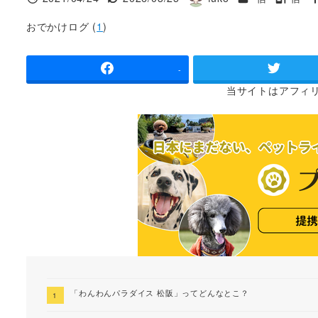
投稿日
更新日
著
タグ
者
おでかけログ (
1
)
-
当サイトは
アフィ
「わんわんパラダイス 松阪」ってどんなとこ？