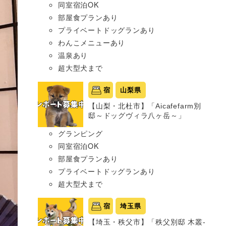
同室宿泊OK
部屋食プランあり
プライベートドッグランあり
わんこメニューあり
温泉あり
超大型犬まで
宿
山梨県
【山梨・北杜市】「Aicafefarm別
邸～ドッグヴィラ八ヶ岳～」
グランピング
同室宿泊OK
部屋食プランあり
プライベートドッグランあり
超大型犬まで
宿
埼玉県
【埼玉・秩父市】「秩父別邸 木叢-