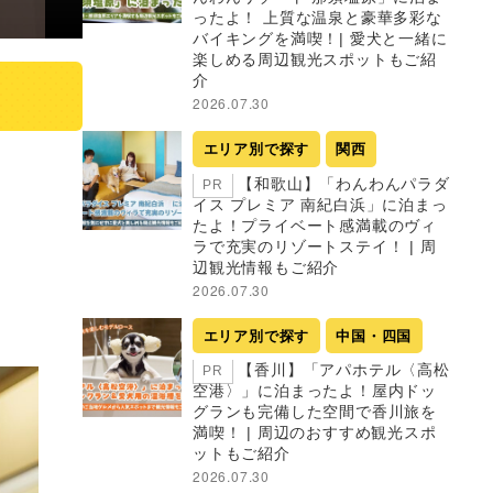
ったよ！ 上質な温泉と豪華多彩な
バイキングを満喫！| 愛犬と一緒に
楽しめる周辺観光スポットもご紹
介
2026.07.30
エリア別で探す
関西
【和歌山】「わんわんパラダ
PR
イス プレミア 南紀白浜」に泊まっ
たよ！プライベート感満載のヴィ
ラで充実のリゾートステイ！ | 周
辺観光情報もご紹介
2026.07.30
エリア別で探す
中国・四国
【香川】「アパホテル〈高松
PR
空港〉」に泊まったよ！屋内ドッ
グランも完備した空間で香川旅を
満喫！ | 周辺のおすすめ観光スポ
ットもご紹介
2026.07.30