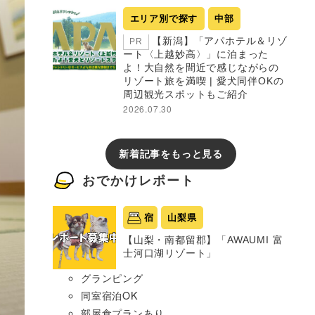
エリア別で探す
中部
【新潟】「アパホテル＆リゾ
PR
ート〈上越妙高〉」に泊まった
よ！大自然を間近で感じながらの
リゾート旅を満喫 | 愛犬同伴OKの
周辺観光スポットもご紹介
2026.07.30
新着記事をもっと見る
おでかけレポート
宿
山梨県
【山梨・南都留郡】「AWAUMI 富
士河口湖リゾート」
グランピング
同室宿泊OK
部屋食プランあり