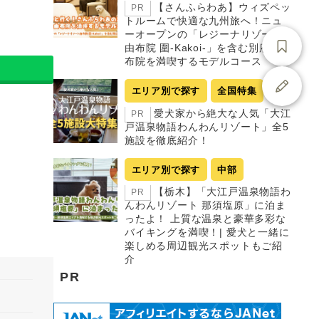
【さんふらわあ】ウィズペッ
PR
トルームで快適な九州旅へ！ニュ
ーオープンの「レジーナリゾート
由布院 圍-Kakoi-」を含む別府・由
布院を満喫するモデルコース
エリア別で探す
全国特集
愛犬家から絶大な人気「大江
PR
戸温泉物語わんわんリゾート」全5
施設を徹底紹介！
エリア別で探す
中部
【栃木】「大江戸温泉物語わ
PR
んわんリゾート 那須塩原」に泊ま
ったよ！ 上質な温泉と豪華多彩な
バイキングを満喫！| 愛犬と一緒に
楽しめる周辺観光スポットもご紹
介
PR