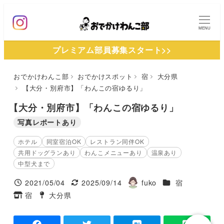
メ
イ
MENU
ン
プレミアム部員募集スタート>>
コ
ン
おでかけわんこ部
おでかけスポット
宿
大分県
テ
【大分・別府市】「わんこの宿ゆるり」
ン
ツ
【大分・別府市】「わんこの宿ゆるり」
へ
写真レポートあり
移
ホテル
同室宿泊OK
レストラン同伴OK
動
共用ドッグランあり
わんこメニューあり
温泉あり
中型犬まで
施設ジャンル
2021/05/04
2025/09/14
fuko
宿
投稿日
更新日
著
宿
大分県
タグ
タグ
者