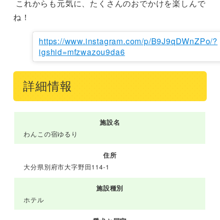
 これからも元気に、たくさんのおでかけを楽しんで
ね！
https://www.instagram.com/p/B9J9qDWnZPo/?
igshid=mfzwazou9da6
詳細情報
施設名
わんこの宿ゆるり
住所
大分県別府市大字野田114-1
施設種別
ホテル