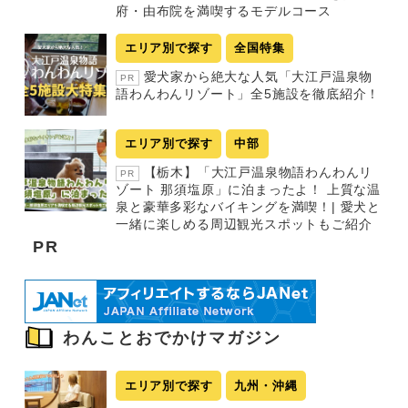
府・由布院を満喫するモデルコース
エリア別で探す
全国特集
愛犬家から絶大な人気「大江戸温泉物
PR
語わんわんリゾート」全5施設を徹底紹介！
エリア別で探す
中部
【栃木】「大江戸温泉物語わんわんリ
PR
ゾート 那須塩原」に泊まったよ！ 上質な温
泉と豪華多彩なバイキングを満喫！| 愛犬と
一緒に楽しめる周辺観光スポットもご紹介
PR
わんことおでかけマガジン
エリア別で探す
九州・沖縄