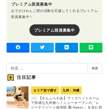
プレミアム部員募集中
おでかけわんこ部の活動を応援してくれるプレミアム
部員募集中！
プレミアム部員募集中
-
-
-
検
検索
索
注目記事
エリア別で探す
九州・沖縄
【さんふらわあ】ウィズペットルーム
PR
で快適な九州旅へ！ニューオープンの「レ
ジーナリゾート由布院 圍-Kakoi-」を含む別