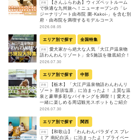
【さんふらわあ】ウィズペットルーム
PR
で快適な九州旅へ！ニューオープンの「レ
ジーナリゾート由布院 圍-Kakoi-」を含む別
府・由布院を満喫するモデルコース
2026.08.05
エリア別で探す
全国特集
愛犬家から絶大な人気「大江戸温泉物
PR
語わんわんリゾート」全5施設を徹底紹介！
2026.07.30
エリア別で探す
中部
【栃木】「大江戸温泉物語わんわんリ
PR
ゾート 那須塩原」に泊まったよ！ 上質な温
泉と豪華多彩なバイキングを満喫！| 愛犬と
一緒に楽しめる周辺観光スポットもご紹介
2026.07.30
エリア別で探す
関西
【和歌山】「わんわんパラダイス プレ
PR
ミア 南紀白浜」に泊まったよ！プライベー