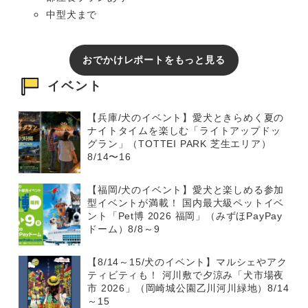
中型犬まで
おでかけレポートをもっと見る
イベント
【兵庫/犬のイベント】愛犬ときらめく夏の
ナイトタイムを楽しむ「ライトアップドッ
グラン」（TOTTEI PARK 芝生エリア）
8/14〜16
【福岡/犬のイベント】愛犬と楽しめる参加
型イベントが満載！ 国内最大級ペットイベ
ント「Pet博 2026 福岡」（みずほPayPay
ドーム）8/8～9
【8/14～15/犬のイベント】マルシェやアク
ティビティも！ 河川敷で夕涼み「犬市場夜
市 2026」（岡崎城公園乙川河川緑地）8/14
～15