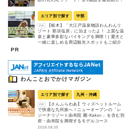
エリア別で探す
中部
【栃木】「大江戸温泉物語わんわんリ
PR
ゾート 那須塩原」に泊まったよ！ 上質な温
泉と豪華多彩なバイキングを満喫！| 愛犬と
一緒に楽しめる周辺観光スポットもご紹介
PR
わんことおでかけマガジン
エリア別で探す
九州・沖縄
【さんふらわあ】ウィズペットルーム
PR
で快適な九州旅へ！ニューオープンの「レ
ジーナリゾート由布院 圍-Kakoi-」を含む別
府・由布院を満喫するモデルコース
2026.08.05