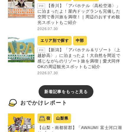
【香川】「アパホテル〈高松空港〉」
PR
に泊まったよ！屋内ドッグランも完備した
空間で香川旅を満喫！ | 周辺のおすすめ観
光スポットもご紹介
2026.07.30
エリア別で探す
中部
【新潟】「アパホテル＆リゾート〈上
PR
越妙高〉」に泊まったよ！大自然を間近で
感じながらのリゾート旅を満喫 | 愛犬同伴
OKの周辺観光スポットもご紹介
2026.07.30
新着記事をもっと見る
おでかけレポート
宿
山梨県
【山梨・南都留郡】「AWAUMI 富士河口湖