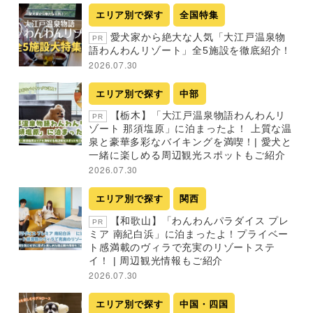
エリア別で探す
全国特集
愛犬家から絶大な人気「大江戸温泉物
PR
語わんわんリゾート」全5施設を徹底紹介！
2026.07.30
エリア別で探す
中部
【栃木】「大江戸温泉物語わんわんリ
PR
ゾート 那須塩原」に泊まったよ！ 上質な温
泉と豪華多彩なバイキングを満喫！| 愛犬と
一緒に楽しめる周辺観光スポットもご紹介
2026.07.30
エリア別で探す
関西
【和歌山】「わんわんパラダイス プレ
PR
ミア 南紀白浜」に泊まったよ！プライベー
ト感満載のヴィラで充実のリゾートステ
イ！ | 周辺観光情報もご紹介
2026.07.30
エリア別で探す
中国・四国