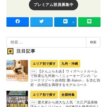
プレミアム部員募集中
-
-
0
検
検索
索
注目記事
エリア別で探す
九州・沖縄
【さんふらわあ】ウィズペットルーム
PR
で快適な九州旅へ！ニューオープンの「レ
ジーナリゾート由布院 圍-Kakoi-」を含む別
府・由布院を満喫するモデルコース
エリア別で探す
全国特集
愛犬家から絶大な人気「大江戸温泉物
PR
語わんわんリゾート」全5施設を徹底紹介！