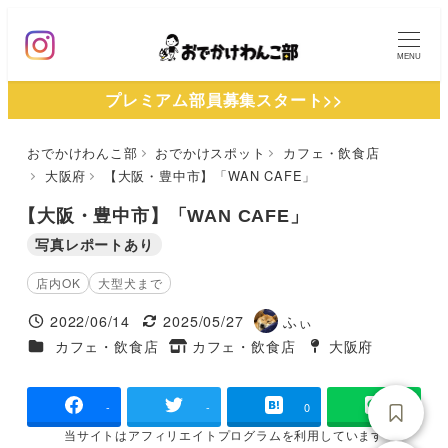
メ
イ
MENU
ン
プレミアム部員募集スタート>>
コ
ン
おでかけわんこ部
おでかけスポット
カフェ・飲食店
テ
大阪府
【大阪・豊中市】「WAN CAFE」
ン
ツ
【大阪・豊中市】「WAN CAFE」
へ
写真レポートあり
移
店内OK
大型犬まで
動
2022/06/14
2025/05/27
ふぃ
投稿日
更新日
著
施設ジャンル
カフェ・飲食店
カフェ・飲食店
大阪府
タグ
者
タグ
-
-
0
当サイトは
アフィリエイトプログラムを
利用しています