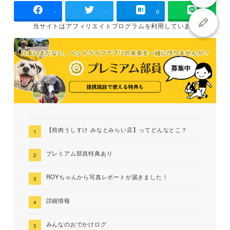
-
-
0
当サイトは
アフィリエイトプログラムを
利用しています
【焼肉うしすけ みなとみらい店】ってどんなとこ？
プレミアム部員特典あり
ROYちゃんから写真レポートが届きました！
詳細情報
みんなのおでかけログ