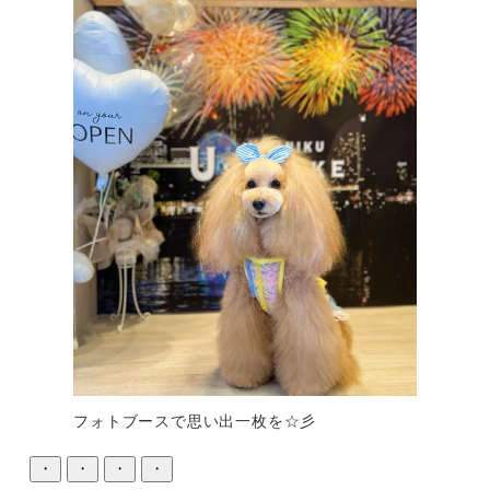
フォトブースで思い出一枚を☆彡
・
・
・
・