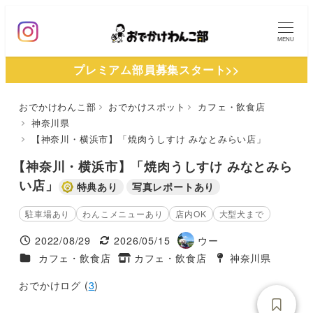
メ
イ
MENU
ン
プレミアム部員募集スタート>>
コ
ン
おでかけわんこ部
おでかけスポット
カフェ・飲食店
テ
神奈川県
ン
【神奈川・横浜市】「焼肉うしすけ みなとみらい店」
ツ
【神奈川・横浜市】「焼肉うしすけ みなとみら
へ
い店」
特典あり
写真レポートあり
移
動
駐車場あり
わんこメニューあり
店内OK
大型犬まで
2022/08/29
2026/05/15
ウー
投稿日
更新日
著
施設ジャンル
カフェ・飲食店
カフェ・飲食店
神奈川県
タグ
者
タグ
おでかけログ (
3
)