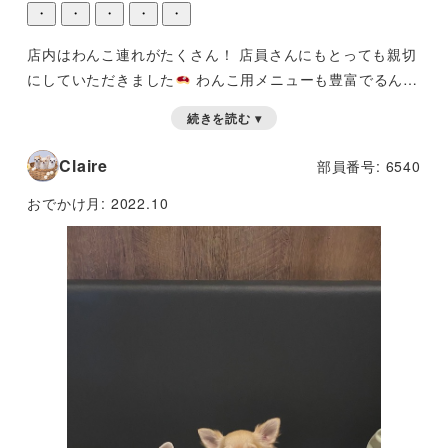
・
・
・
・
・
店内はわんこ連れがたくさん！
店員さんにもとっても親切
にしていただきました
わんこ用メニューも豊富でるんる
んでした
お誕生日を祝ってるワンちゃんもたくさんいま
続きを読む ▾
した
Claire
部員番号: 6540
おでかけ月:
2022.10