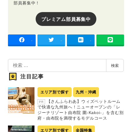
部員募集中！
プレミアム部員募集中
-
-
-
検
検索
索
注目記事
エリア別で探す
九州・沖縄
【さんふらわあ】ウィズペットルーム
PR
で快適な九州旅へ！ニューオープンの「レ
ジーナリゾート由布院 圍-Kakoi-」を含む別
府・由布院を満喫するモデルコース
エリア別で探す
全国特集