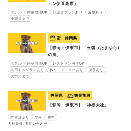
ョン伊豆高原」
ホテル
同室宿泊OK
部屋食プランあり
温泉あり
小型犬まで
宿
静岡県
【静岡・伊東市】「玉響（たまゆら）
の風」
ホテル
同室宿泊OK
レストラン同伴OK
共用ドッグランあり
わんこメニューあり
温泉あり
大型犬まで
静岡県
観光施設
【静岡・伊東市】「神祇大社」
駐車場あり
屋外
無料
犬種条件: 要問い合わせ