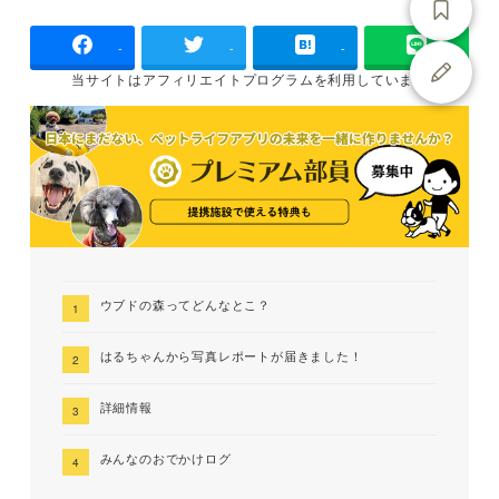
-
-
-
当サイトは
アフィリエイトプログラムを
利用しています
ウブドの森ってどんなとこ？
はるちゃんから写真レポートが届きました！
詳細情報
みんなのおでかけログ