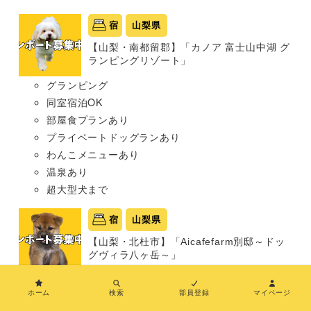
宿
山梨県
【山梨・南都留郡】「カノア 富士山中湖 グ
ランピングリゾート」
グランピング
同室宿泊OK
部屋食プランあり
プライベートドッグランあり
わんこメニューあり
温泉あり
超大型犬まで
宿
山梨県
【山梨・北杜市】「Aicafefarm別邸～ドッ
グヴィラ八ヶ岳～」
グランピング
ホーム
検索
部員登録
マイページ
同室宿泊OK