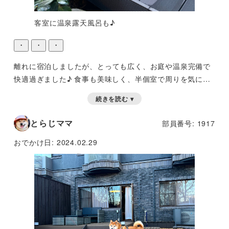
客室に温泉露天風呂も♪
・
・
・
離れに宿泊しましたが、とっても広く、お庭や温泉完備で
快適過ぎました♪
食事も美味しく、半個室で周りを気にせ
ずゆったり頂けて良かったです！
愛犬は縁側がお気に入り
続きを読む ▾
で、ずっと外を眺めたりスヤスヤ寝ていて可愛かったです
♪また行きたいʕ•ᴥ•ʔ
とらじママ
部員番号: 1917
おでかけ日:
2024.02.29