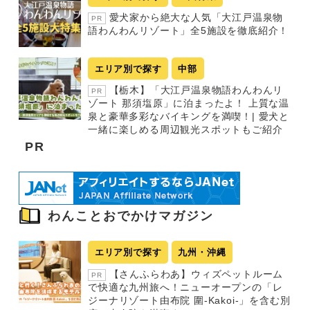
愛犬家から絶大な人気「大江戸温泉物
PR
語わんわんリゾート」全5施設を徹底紹介！
エリア別で探す
中部
【栃木】「大江戸温泉物語わんわんリ
PR
ゾート 那須塩原」に泊まったよ！ 上質な温
泉と豪華多彩なバイキングを満喫！| 愛犬と
一緒に楽しめる周辺観光スポットもご紹介
PR
わんことおでかけマガジン
エリア別で探す
九州・沖縄
【さんふらわあ】ウィズペットルーム
PR
で快適な九州旅へ！ニューオープンの「レ
ジーナリゾート由布院 圍-Kakoi-」を含む別