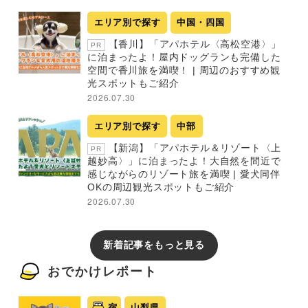
エリア別で探す
中国・四国
【香川】「アパホテル〈高松空港〉」
PR
に泊まったよ！屋内ドッグランも完備した
空間で香川旅を満喫！ | 周辺のおすすめ観
光スポットもご紹介
2026.07.30
エリア別で探す
中部
【新潟】「アパホテル＆リゾート〈上
PR
越妙高〉」に泊まったよ！大自然を間近で
感じながらのリゾート旅を満喫 | 愛犬同伴
OKの周辺観光スポットもご紹介
2026.07.30
新着記事をもっと見る
おでかけレポート
宿
山梨県