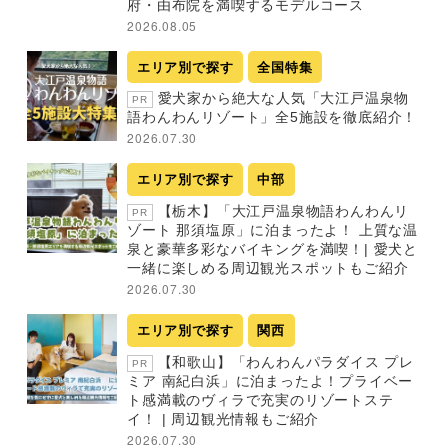
府・由布院を満喫するモデルコース
2026.08.05
エリア別で探す
全国特集
愛犬家から絶大な人気「大江戸温泉物
PR
語わんわんリゾート」全5施設を徹底紹介！
2026.07.30
エリア別で探す
中部
【栃木】「大江戸温泉物語わんわんリ
PR
ゾート 那須塩原」に泊まったよ！ 上質な温
泉と豪華多彩なバイキングを満喫！| 愛犬と
一緒に楽しめる周辺観光スポットもご紹介
2026.07.30
エリア別で探す
関西
【和歌山】「わんわんパラダイス プレ
PR
ミア 南紀白浜」に泊まったよ！プライベー
ト感満載のヴィラで充実のリゾートステ
イ！ | 周辺観光情報もご紹介
2026.07.30