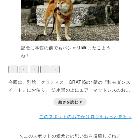
記念に本館の前でもパシャリ
またこよう
ね！
・
・
・
・
・
今回は、別館「グラティス」GRATISの1階の『和モダンス
イート』にお泊り。
防水畳の上にエアーマットレスのお布
団で、わんこも安心、飼い主快適！
貸切風呂は、別館も本
続きを読む ▾
館もどちらも使えて贅沢〜。
食事も半個室だから、シャイ
わんこも快適〜〜。
無料のバーカウンターまであるし、ラ
このスポットのおでかけログをもっと見る >
グジュアリー気分満喫でした！
＼このスポットの愛犬との思い出を投稿してね／