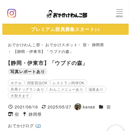
メ
イ
MENU
ン
プレミアム部員募集スタート>>
コ
ン
おでかけわんこ部
おでかけスポット
宿
静岡県
テ
【静岡・伊東市】「ウブドの森」
ン
ツ
【静岡・伊東市】「ウブドの森」
へ
写真レポートあり
移
ホテル
同室宿泊OK
レストラン同伴OK
動
共用ドッグランあり
わんこメニューあり
温泉あり
大型犬まで
施設ジャンル
2021/06/16
2025/05/27
kanae
宿
投稿日
更新日
著
宿
静岡県
タグ
タグ
者
おでかけログ (
2
)