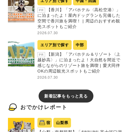
エリア別で探す
中国・四国
【香川】「アパホテル〈高松空港〉」
PR
に泊まったよ！屋内ドッグランも完備した
空間で香川旅を満喫！ | 周辺のおすすめ観
光スポットもご紹介
2026.07.30
エリア別で探す
中部
【新潟】「アパホテル＆リゾート〈上
PR
越妙高〉」に泊まったよ！大自然を間近で
感じながらのリゾート旅を満喫 | 愛犬同伴
OKの周辺観光スポットもご紹介
2026.07.30
新着記事をもっと見る
おでかけレポート
宿
山梨県
【山梨・南都留郡】「AWAUMI 富士河口湖