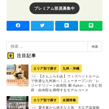
プレミアム部員募集中
-
-
-
検
検索
索
注目記事
エリア別で探す
九州・沖縄
【さんふらわあ】ウィズペットルーム
PR
で快適な九州旅へ！ニューオープンの「レ
ジーナリゾート由布院 圍-Kakoi-」を含む別
府・由布院を満喫するモデルコース
エリア別で探す
全国特集
愛犬家から絶大な人気「大江戸温泉物
PR