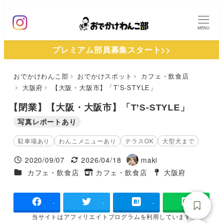
メ
イ
MENU
ン
プレミアム部員募集スタート>>
コ
ン
おでかけわんこ部
おでかけスポット
カフェ・飲食店
テ
大阪府
【大阪・大阪市】「T’S-STYLE」
ン
ツ
【閉業】【大阪・大阪市】「T’S-STYLE」
へ
写真レポートあり
移
駐車場あり
わんこメニューあり
テラスOK
大型犬まで
動
2020/09/07
2026/04/18
maki
投稿日
更新日
著
施設ジャンル
カフェ・飲食店
カフェ・飲食店
大阪府
タグ
者
タグ
-
-
-
当サイトは
アフィリエイトプログラムを
利用しています