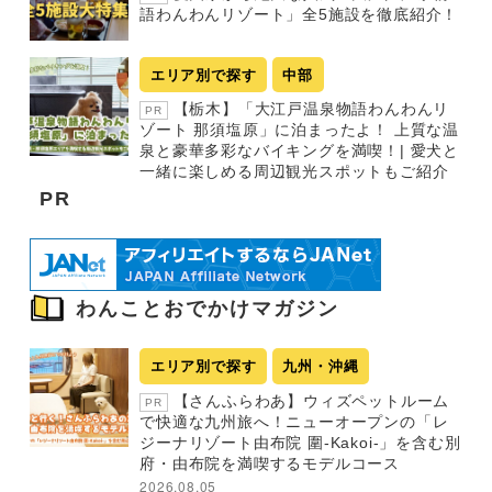
語わんわんリゾート」全5施設を徹底紹介！
エリア別で探す
中部
【栃木】「大江戸温泉物語わんわんリ
PR
ゾート 那須塩原」に泊まったよ！ 上質な温
泉と豪華多彩なバイキングを満喫！| 愛犬と
一緒に楽しめる周辺観光スポットもご紹介
PR
わんことおでかけマガジン
エリア別で探す
九州・沖縄
【さんふらわあ】ウィズペットルーム
PR
で快適な九州旅へ！ニューオープンの「レ
ジーナリゾート由布院 圍-Kakoi-」を含む別
府・由布院を満喫するモデルコース
2026.08.05