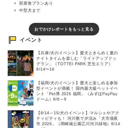
部屋食プランあり
中型犬まで
おでかけレポートをもっと見る
イベント
【兵庫/犬のイベント】愛犬ときらめく夏の
ナイトタイムを楽しむ「ライトアップドッ
グラン」（TOTTEI PARK 芝生エリア）
8/14〜16
【福岡/犬のイベント】愛犬と楽しめる参加
型イベントが満載！ 国内最大級ペットイベ
ント「Pet博 2026 福岡」（みずほPayPay
ドーム）8/8～9
【8/14～15/犬のイベント】マルシェやアク
ティビティも！ 河川敷で夕涼み「犬市場夜
市 2026」（岡崎城公園乙川河川緑地）8/14