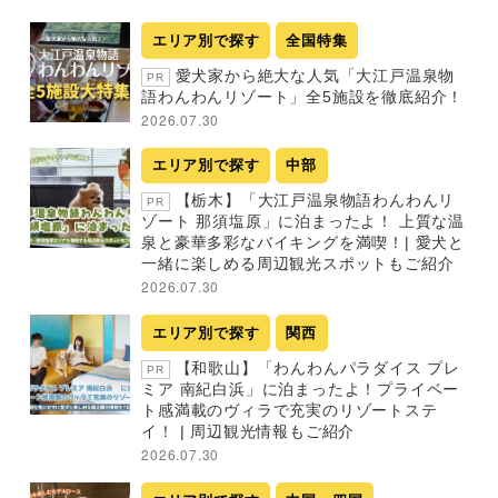
エリア別で探す
全国特集
愛犬家から絶大な人気「大江戸温泉物
PR
語わんわんリゾート」全5施設を徹底紹介！
2026.07.30
エリア別で探す
中部
【栃木】「大江戸温泉物語わんわんリ
PR
ゾート 那須塩原」に泊まったよ！ 上質な温
泉と豪華多彩なバイキングを満喫！| 愛犬と
一緒に楽しめる周辺観光スポットもご紹介
2026.07.30
エリア別で探す
関西
【和歌山】「わんわんパラダイス プレ
PR
ミア 南紀白浜」に泊まったよ！プライベー
ト感満載のヴィラで充実のリゾートステ
イ！ | 周辺観光情報もご紹介
2026.07.30