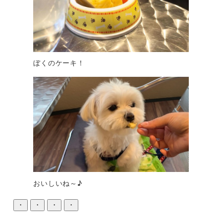
ぼくのケーキ！
おいしいね～♪
・
・
・
・