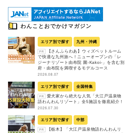
わんことおでかけマガジン
エリア別で探す
九州・沖縄
【さんふらわあ】ウィズペットルーム
PR
で快適な九州旅へ！ニューオープンの「レ
ジーナリゾート由布院 圍-Kakoi-」を含む別
府・由布院を満喫するモデルコース
2026.08.07
エリア別で探す
全国特集
愛犬家から絶大な人気「大江戸温泉物
PR
語わんわんリゾート」全5施設を徹底紹介！
2026.07.30
エリア別で探す
中部
【栃木】「大江戸温泉物語わんわんリ
PR