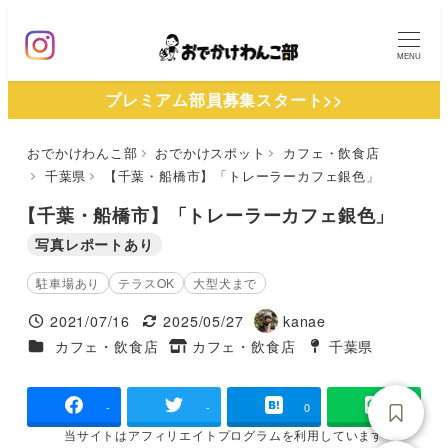
メ
イ
MENU
ン
プレミアム部員募集スタート>>
コ
ン
おでかけわんこ部
おでかけスポット
カフェ・飲食店
テ
千葉県
【千葉・船橋市】「トレーラーカフェ銀色」
ン
ツ
【千葉・船橋市】「トレーラーカフェ銀色」
へ
写真レポートあり
移
駐車場あり
テラスOK
大型犬まで
動
2021/07/16
2025/05/27
kanae
投稿日
更新日
著
施設ジャンル
カフェ・飲食店
カフェ・飲食店
千葉県
タグ
者
タグ
-
-
0
当サイトは
アフィリエイトプログラムを
利用しています