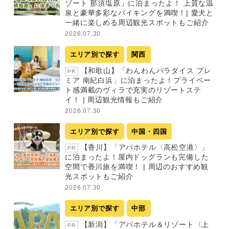
ゾート 那須塩原」に泊まったよ！ 上質な温
泉と豪華多彩なバイキングを満喫！| 愛犬と
一緒に楽しめる周辺観光スポットもご紹介
2026.07.30
エリア別で探す
関西
【和歌山】「わんわんパラダイス プレ
PR
ミア 南紀白浜」に泊まったよ！プライベー
ト感満載のヴィラで充実のリゾートステ
イ！ | 周辺観光情報もご紹介
2026.07.30
エリア別で探す
中国・四国
【香川】「アパホテル〈高松空港〉」
PR
に泊まったよ！屋内ドッグランも完備した
空間で香川旅を満喫！ | 周辺のおすすめ観
光スポットもご紹介
2026.07.30
エリア別で探す
中部
【新潟】「アパホテル＆リゾート〈上
PR