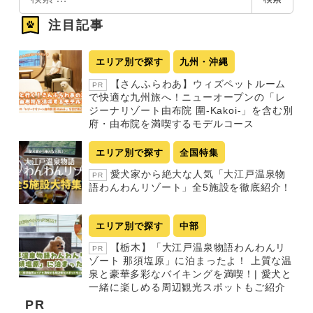
索
注目記事
エリア別で探す
九州・沖縄
【さんふらわあ】ウィズペットルーム
PR
で快適な九州旅へ！ニューオープンの「レ
ジーナリゾート由布院 圍-Kakoi-」を含む別
府・由布院を満喫するモデルコース
エリア別で探す
全国特集
愛犬家から絶大な人気「大江戸温泉物
PR
語わんわんリゾート」全5施設を徹底紹介！
エリア別で探す
中部
【栃木】「大江戸温泉物語わんわんリ
PR
ゾート 那須塩原」に泊まったよ！ 上質な温
泉と豪華多彩なバイキングを満喫！| 愛犬と
一緒に楽しめる周辺観光スポットもご紹介
PR