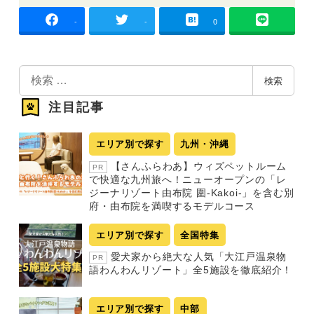
-
-
0
検
検索
索
注目記事
エリア別で探す
九州・沖縄
【さんふらわあ】ウィズペットルーム
PR
で快適な九州旅へ！ニューオープンの「レ
ジーナリゾート由布院 圍-Kakoi-」を含む別
府・由布院を満喫するモデルコース
エリア別で探す
全国特集
愛犬家から絶大な人気「大江戸温泉物
PR
語わんわんリゾート」全5施設を徹底紹介！
エリア別で探す
中部