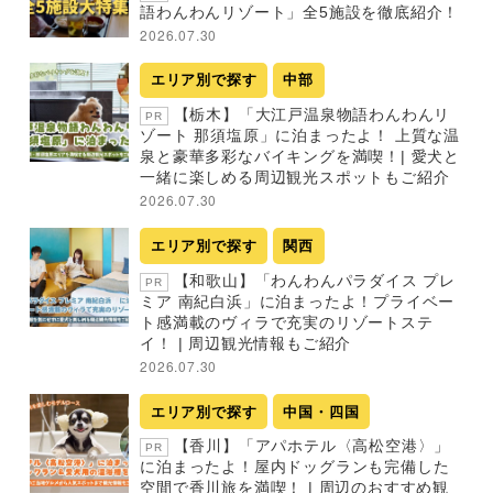
語わんわんリゾート」全5施設を徹底紹介！
2026.07.30
エリア別で探す
中部
【栃木】「大江戸温泉物語わんわんリ
PR
ゾート 那須塩原」に泊まったよ！ 上質な温
泉と豪華多彩なバイキングを満喫！| 愛犬と
一緒に楽しめる周辺観光スポットもご紹介
2026.07.30
エリア別で探す
関西
【和歌山】「わんわんパラダイス プレ
PR
ミア 南紀白浜」に泊まったよ！プライベー
ト感満載のヴィラで充実のリゾートステ
イ！ | 周辺観光情報もご紹介
2026.07.30
エリア別で探す
中国・四国
【香川】「アパホテル〈高松空港〉」
PR
に泊まったよ！屋内ドッグランも完備した
空間で香川旅を満喫！ | 周辺のおすすめ観