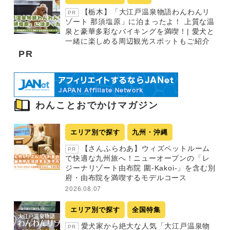
【栃木】「大江戸温泉物語わんわんリ
PR
ゾート 那須塩原」に泊まったよ！ 上質な温
泉と豪華多彩なバイキングを満喫！| 愛犬と
一緒に楽しめる周辺観光スポットもご紹介
PR
わんことおでかけマガジン
エリア別で探す
九州・沖縄
【さんふらわあ】ウィズペットルーム
PR
で快適な九州旅へ！ニューオープンの「レ
ジーナリゾート由布院 圍-Kakoi-」を含む別
府・由布院を満喫するモデルコース
2026.08.07
エリア別で探す
全国特集
愛犬家から絶大な人気「大江戸温泉物
PR