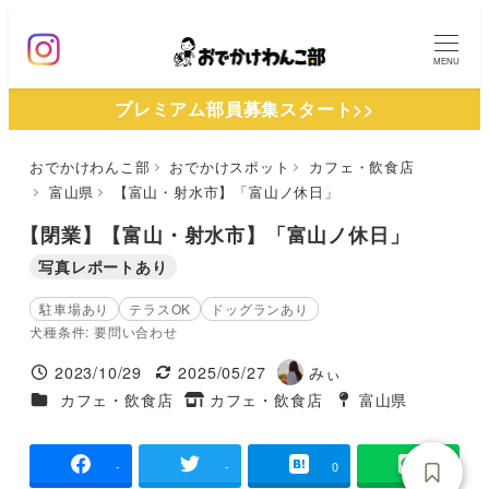
メ
イ
MENU
ン
プレミアム部員募集スタート>>
コ
ン
おでかけわんこ部
おでかけスポット
カフェ・飲食店
テ
富山県
【富山・射水市】「富山ノ休日」
ン
ツ
【閉業】【富山・射水市】「富山ノ休日」
へ
写真レポートあり
移
駐車場あり
テラスOK
ドッグランあり
動
犬種条件: 要問い合わせ
2023/10/29
2025/05/27
みぃ
投稿日
更新日
著
施設ジャンル
カフェ・飲食店
カフェ・飲食店
富山県
タグ
者
タグ
-
-
0