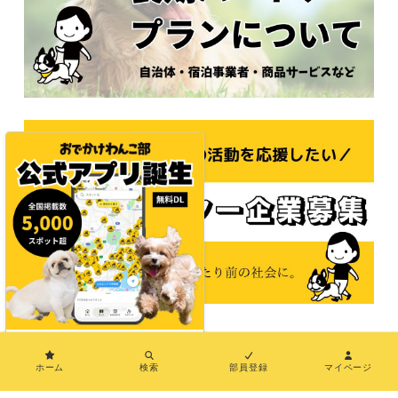
×
© 2021おでかけわんこ部
ホーム
検索
部員登録
マイページ