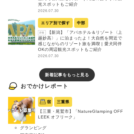
光スポットもご紹介
2026.07.30
エリア別で探す
中部
【新潟】「アパホテル＆リゾート〈上
PR
越妙高〉」に泊まったよ！大自然を間近で
感じながらのリゾート旅を満喫 | 愛犬同伴
OKの周辺観光スポットもご紹介
2026.07.30
新着記事をもっと見る
おでかけレポート
宿
三重県
【三重・尾鷲市】「NatureGlamping OFF
LEEK オフリーク」
グランピング