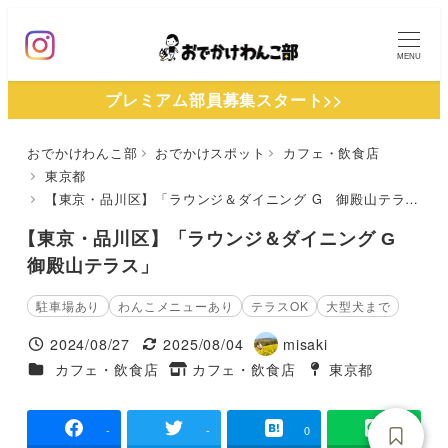
メ
イ
MENU
ン
プレミアム部員募集スタート>>
コ
ン
おでかけわんこ部
おでかけスポット
カフェ・飲食店
テ
東京都
ン
【東京・品川区】「ラウンジ＆ダイニング G 御殿山テラス」
ツ
【東京・品川区】「ラウンジ＆ダイニング G
へ
御殿山テラス」
移
動
駐車場あり
わんこメニューあり
テラスOK
大型犬まで
2024/08/27
2025/08/04
misaki
投稿日
更新日
著
施設ジャンル
カフェ・飲食店
カフェ・飲食店
東京都
タグ
者
タグ
-
-
0