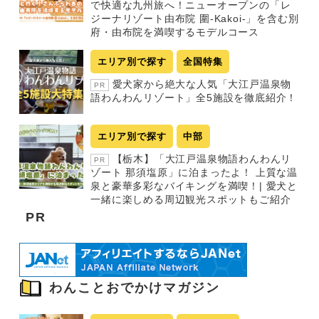
で快適な九州旅へ！ニューオープンの「レ
ジーナリゾート由布院 圍-Kakoi-」を含む別
府・由布院を満喫するモデルコース
エリア別で探す
全国特集
愛犬家から絶大な人気「大江戸温泉物
PR
語わんわんリゾート」全5施設を徹底紹介！
エリア別で探す
中部
【栃木】「大江戸温泉物語わんわんリ
PR
ゾート 那須塩原」に泊まったよ！ 上質な温
泉と豪華多彩なバイキングを満喫！| 愛犬と
一緒に楽しめる周辺観光スポットもご紹介
PR
わんことおでかけマガジン