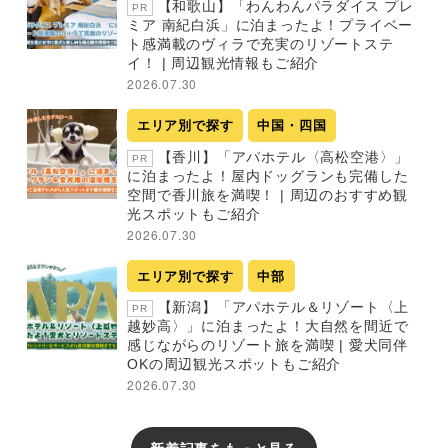
【和歌山】「わんわんパラダイス プレ
PR
ミア 南紀白浜」に泊まったよ！プライベー
ト感満載のヴィラで充実のリゾートステ
イ！ | 周辺観光情報もご紹介
2026.07.30
エリア別で探す
中国・四国
【香川】「アパホテル〈高松空港〉」
PR
に泊まったよ！屋内ドッグランも完備した
空間で香川旅を満喫！ | 周辺のおすすめ観
光スポットもご紹介
2026.07.30
エリア別で探す
中部
【新潟】「アパホテル＆リゾート〈上
PR
越妙高〉」に泊まったよ！大自然を間近で
感じながらのリゾート旅を満喫 | 愛犬同伴
OKの周辺観光スポットもご紹介
2026.07.30