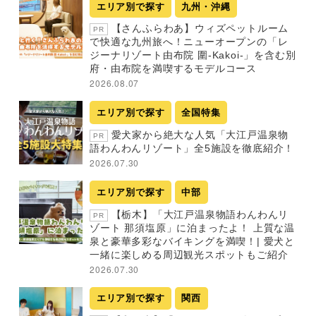
エリア別で探す
九州・沖縄
【さんふらわあ】ウィズペットルーム
PR
で快適な九州旅へ！ニューオープンの「レ
ジーナリゾート由布院 圍-Kakoi-」を含む別
府・由布院を満喫するモデルコース
2026.08.07
エリア別で探す
全国特集
愛犬家から絶大な人気「大江戸温泉物
PR
語わんわんリゾート」全5施設を徹底紹介！
2026.07.30
エリア別で探す
中部
【栃木】「大江戸温泉物語わんわんリ
PR
ゾート 那須塩原」に泊まったよ！ 上質な温
泉と豪華多彩なバイキングを満喫！| 愛犬と
一緒に楽しめる周辺観光スポットもご紹介
2026.07.30
エリア別で探す
関西