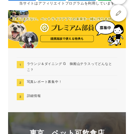
当サイトは
アフィリエイトプログラムを
利用しています
ラウンジ＆ダイニング G 御殿山テラスってどんなと
こ？
写真レポート募集中！
詳細情報
東京 ペット可飲食店