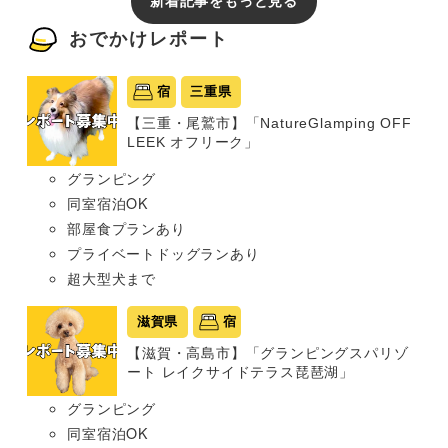
新着記事をもっと見る
おでかけレポート
宿
三重県
【三重・尾鷲市】「NatureGlamping OFF
LEEK オフリーク」
グランピング
同室宿泊OK
部屋食プランあり
プライベートドッグランあり
超大型犬まで
滋賀県
宿
【滋賀・高島市】「グランピングスパリゾ
ート レイクサイドテラス琵琶湖」
グランピング
同室宿泊OK