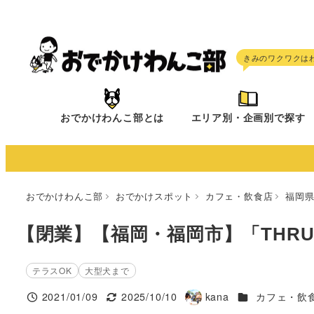
メ
イ
ン
コ
ン
テ
おでかけわんこ部とは
エリア別・企画別で探す
ン
ツ
へ
移
おでかけわんこ部
おでかけスポット
カフェ・飲食店
福岡
動
【閉業】【福岡・福岡市】「THRUS
テラスOK
大型犬まで
施設ジャンル
2021/01/09
2025/10/10
kana
カフェ・飲
投稿日
更新日
著