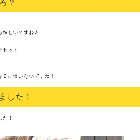
ころ？
嬉しいですね♪

セット！

なるに違いないですね！
ました！
た！
