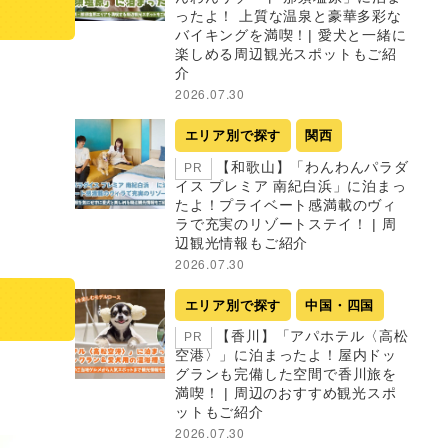
ったよ！ 上質な温泉と豪華多彩な
バイキングを満喫！| 愛犬と一緒に
楽しめる周辺観光スポットもご紹
介
2026.07.30
エリア別で探す
関西
【和歌山】「わんわんパラダ
PR
イス プレミア 南紀白浜」に泊まっ
たよ！プライベート感満載のヴィ
ラで充実のリゾートステイ！ | 周
辺観光情報もご紹介
2026.07.30
エリア別で探す
中国・四国
【香川】「アパホテル〈高松
PR
空港〉」に泊まったよ！屋内ドッ
グランも完備した空間で香川旅を
満喫！ | 周辺のおすすめ観光スポ
ットもご紹介
2026.07.30