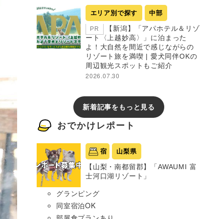
エリア別で探す
中部
【新潟】「アパホテル＆リゾ
PR
ート〈上越妙高〉」に泊まった
よ！大自然を間近で感じながらの
リゾート旅を満喫 | 愛犬同伴OKの
周辺観光スポットもご紹介
2026.07.30
新着記事をもっと見る
おでかけレポート
宿
山梨県
【山梨・南都留郡】「AWAUMI 富
士河口湖リゾート」
グランピング
同室宿泊OK
部屋食プランあり