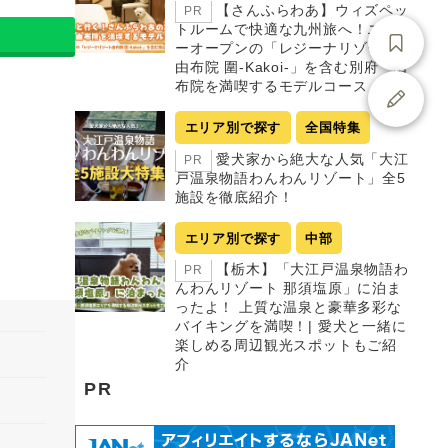
【さんふらわあ】ウィズペッ
PR
トルームで快適な九州旅へ！ニュ
ーオープンの「レジーナリゾート
由布院 圍-Kakoi-」を含む別府・由
布院を満喫するモデルコース
エリア別で探す
全国特集
愛犬家から絶大な人気「大江
PR
戸温泉物語わんわんリゾート」全5
施設を徹底紹介！
エリア別で探す
中部
【栃木】「大江戸温泉物語わ
PR
んわんリゾート 那須塩原」に泊ま
ったよ！ 上質な温泉と豪華多彩な
バイキングを満喫！| 愛犬と一緒に
楽しめる周辺観光スポットもご紹
介
PR