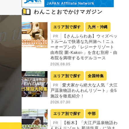
わんことおでかけマガジン
エリア別で探す
九州・沖縄
【さんふらわあ】ウィズペッ
PR
トルームで快適な九州旅へ！ニュ
ーオープンの「レジーナリゾート
由布院 圍-Kakoi-」を含む別府・由
布院を満喫するモデルコース
2026.08.05
エリア別で探す
全国特集
愛犬家から絶大な人気「大江
PR
戸温泉物語わんわんリゾート」全5
施設を徹底紹介！
2026.07.30
エリア別で探す
中部
【栃木】「大江戸温泉物語わ
PR
んわんリゾート 那須塩原」に泊ま