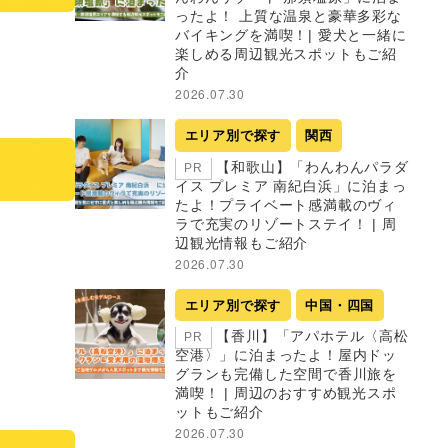
ったよ！ 上質な温泉と豪華多彩な
バイキングを満喫！| 愛犬と一緒に
楽しめる周辺観光スポットもご紹
介
2026.07.30
エリア別で探す
関西
【和歌山】「わんわんパラダ
PR
イス プレミア 南紀白浜」に泊まっ
たよ！プライベート感満載のヴィ
ラで充実のリゾートステイ！ | 周
辺観光情報もご紹介
2026.07.30
エリア別で探す
中国・四国
【香川】「アパホテル〈高松
PR
空港〉」に泊まったよ！屋内ドッ
グランも完備した空間で香川旅を
満喫！ | 周辺のおすすめ観光スポ
ットもご紹介
2026.07.30