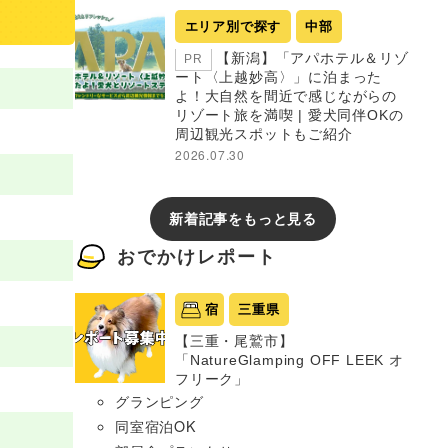
エリア別で探す
中部
【新潟】「アパホテル＆リゾ
PR
ート〈上越妙高〉」に泊まった
よ！大自然を間近で感じながらの
リゾート旅を満喫 | 愛犬同伴OKの
周辺観光スポットもご紹介
2026.07.30
新着記事をもっと見る
おでかけレポート
宿
三重県
【三重・尾鷲市】
「NatureGlamping OFF LEEK オ
フリーク」
グランピング
同室宿泊OK