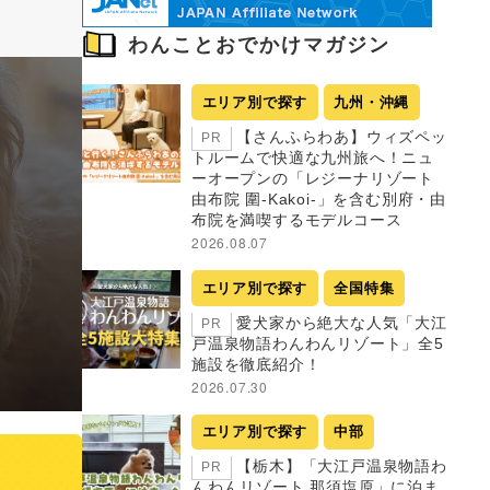
わんことおでかけマガジン
エリア別で探す
九州・沖縄
【さんふらわあ】ウィズペッ
PR
トルームで快適な九州旅へ！ニュ
ーオープンの「レジーナリゾート
由布院 圍-Kakoi-」を含む別府・由
布院を満喫するモデルコース
2026.08.07
エリア別で探す
全国特集
愛犬家から絶大な人気「大江
PR
戸温泉物語わんわんリゾート」全5
施設を徹底紹介！
2026.07.30
エリア別で探す
中部
【栃木】「大江戸温泉物語わ
PR
んわんリゾート 那須塩原」に泊ま