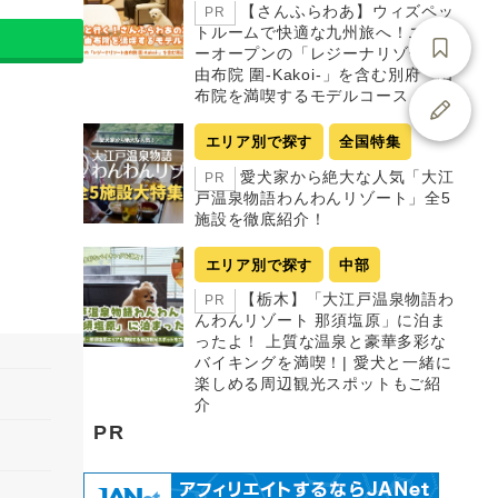
【さんふらわあ】ウィズペッ
PR
トルームで快適な九州旅へ！ニュ
ーオープンの「レジーナリゾート
由布院 圍-Kakoi-」を含む別府・由
布院を満喫するモデルコース
エリア別で探す
全国特集
愛犬家から絶大な人気「大江
PR
戸温泉物語わんわんリゾート」全5
施設を徹底紹介！
エリア別で探す
中部
【栃木】「大江戸温泉物語わ
PR
んわんリゾート 那須塩原」に泊ま
ったよ！ 上質な温泉と豪華多彩な
バイキングを満喫！| 愛犬と一緒に
楽しめる周辺観光スポットもご紹
介
PR