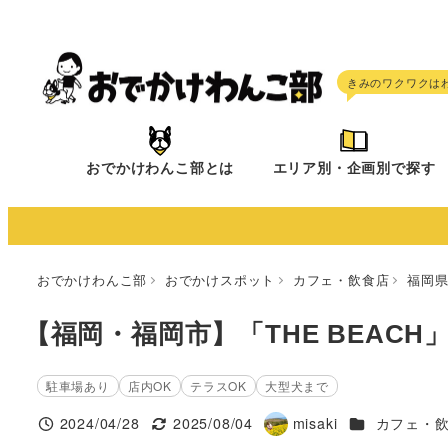
メ
イ
ン
コ
ン
テ
おでかけわんこ部とは
エリア別・企画別で探す
ン
ツ
へ
移
おでかけわんこ部
おでかけスポット
カフェ・飲食店
福岡
動
【福岡・福岡市】「THE BEACH
駐車場あり
店内OK
テラスOK
大型犬まで
施設ジャンル
2024/04/28
2025/08/04
misaki
カフェ・
投稿日
更新日
著