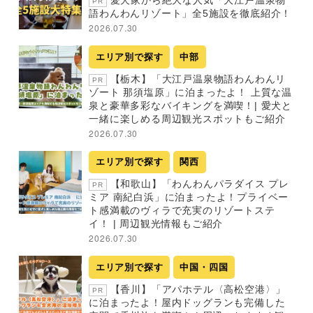
PR
語わんわんリゾート」全5施設を徹底紹介！
2026.07.30
エリア別で探す
中部
【栃木】「大江戸温泉物語わんわんリ
PR
ゾート 那須塩原」に泊まったよ！ 上質な温
泉と豪華多彩なバイキングを満喫！| 愛犬と
一緒に楽しめる周辺観光スポットもご紹介
2026.07.30
エリア別で探す
関西
【和歌山】「わんわんパラダイス プレ
PR
ミア 南紀白浜」に泊まったよ！プライベー
ト感満載のヴィラで充実のリゾートステ
イ！ | 周辺観光情報もご紹介
2026.07.30
エリア別で探す
中国・四国
【香川】「アパホテル〈高松空港〉」
PR
に泊まったよ！屋内ドッグランも完備した