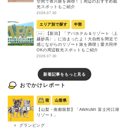
空間で香川旅を満喫！ | 周辺のおすすめ観
光スポットもご紹介
2026.07.30
エリア別で探す
中部
【新潟】「アパホテル＆リゾート〈上
PR
越妙高〉」に泊まったよ！大自然を間近で
感じながらのリゾート旅を満喫 | 愛犬同伴
OKの周辺観光スポットもご紹介
2026.07.30
新着記事をもっと見る
おでかけレポート
宿
山梨県
【山梨・南都留郡】「AWAUMI 富士河口湖
リゾート」
グランピング