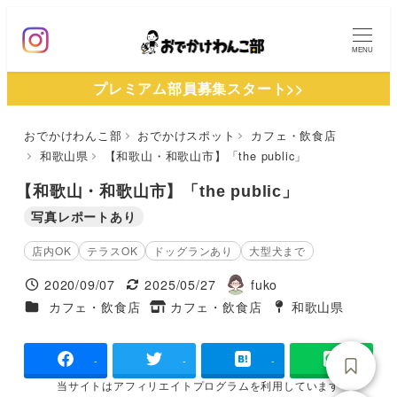
メ
イ
MENU
ン
プレミアム部員募集スタート>>
コ
ン
おでかけわんこ部
おでかけスポット
カフェ・飲食店
テ
和歌山県
【和歌山・​和歌山市】「the public」
ン
ツ
【和歌山・​和歌山市】「the public」
へ
写真レポートあり
移
店内OK
テラスOK
ドッグランあり
大型犬まで
動
2020/09/07
2025/05/27
fuko
投稿日
更新日
著
施設ジャンル
カフェ・飲食店
カフェ・飲食店
和歌山県
タグ
者
タグ
-
-
-
当サイトは
アフィリエイトプログラムを
利用しています