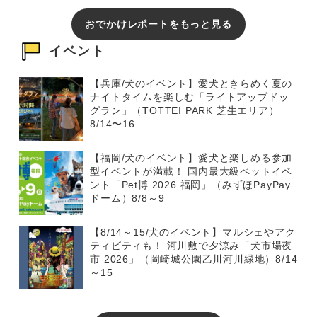
おでかけレポートをもっと見る
イベント
【兵庫/犬のイベント】愛犬ときらめく夏の
ナイトタイムを楽しむ「ライトアップドッ
グラン」（TOTTEI PARK 芝生エリア）
8/14〜16
【福岡/犬のイベント】愛犬と楽しめる参加
型イベントが満載！ 国内最大級ペットイベ
ント「Pet博 2026 福岡」（みずほPayPay
ドーム）8/8～9
【8/14～15/犬のイベント】マルシェやアク
ティビティも！ 河川敷で夕涼み「犬市場夜
市 2026」（岡崎城公園乙川河川緑地）8/14
～15