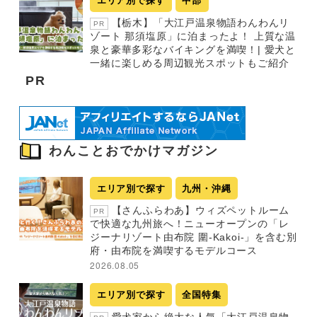
エリア別で探す
中部
【栃木】「大江戸温泉物語わんわんリ
PR
ゾート 那須塩原」に泊まったよ！ 上質な温
泉と豪華多彩なバイキングを満喫！| 愛犬と
一緒に楽しめる周辺観光スポットもご紹介
PR
わんことおでかけマガジン
エリア別で探す
九州・沖縄
【さんふらわあ】ウィズペットルーム
PR
で快適な九州旅へ！ニューオープンの「レ
ジーナリゾート由布院 圍-Kakoi-」を含む別
府・由布院を満喫するモデルコース
2026.08.05
エリア別で探す
全国特集
愛犬家から絶大な人気「大江戸温泉物