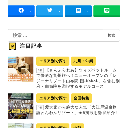
-
-
-
検
検索
索
注目記事
エリア別で探す
九州・沖縄
【さんふらわあ】ウィズペットルーム
PR
で快適な九州旅へ！ニューオープンの「レ
ジーナリゾート由布院 圍-Kakoi-」を含む別
府・由布院を満喫するモデルコース
エリア別で探す
全国特集
愛犬家から絶大な人気「大江戸温泉物
PR
語わんわんリゾート」全5施設を徹底紹介！