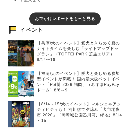
おでかけレポートをもっと見る
イベント
【兵庫/犬のイベント】愛犬ときらめく夏の
ナイトタイムを楽しむ「ライトアップドッ
グラン」（TOTTEI PARK 芝生エリア）
8/14〜16
【福岡/犬のイベント】愛犬と楽しめる参加
型イベントが満載！ 国内最大級ペットイベ
ント「Pet博 2026 福岡」（みずほPayPay
ドーム）8/8～9
【8/14～15/犬のイベント】マルシェやアク
ティビティも！ 河川敷で夕涼み「犬市場夜
市 2026」（岡崎城公園乙川河川緑地）8/14
～15