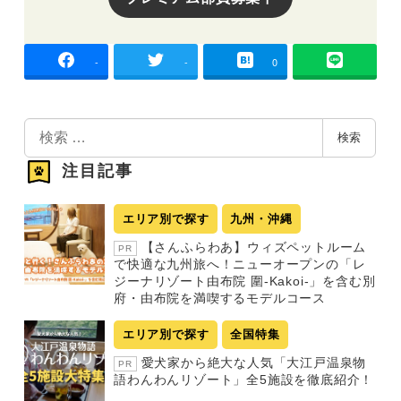
-
-
0
検
検索
索
注目記事
エリア別で探す
九州・沖縄
【さんふらわあ】ウィズペットルーム
PR
で快適な九州旅へ！ニューオープンの「レ
ジーナリゾート由布院 圍-Kakoi-」を含む別
府・由布院を満喫するモデルコース
エリア別で探す
全国特集
愛犬家から絶大な人気「大江戸温泉物
PR
語わんわんリゾート」全5施設を徹底紹介！