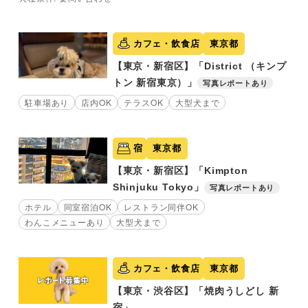
カフェ・飲食店
東京都
【東京・新宿区】「District （キンプ
トン 新宿東京）」
写真レポートあり
駐車場あり
店内OK
テラスOK
大型犬まで
宿
東京都
【東京・新宿区】「Kimpton
Shinjuku Tokyo」
写真レポートあり
ホテル
同室宿泊OK
レストラン同伴OK
わんこメニューあり
大型犬まで
カフェ・飲食店
東京都
【東京・渋谷区】「焼肉うしどし 新
宿」