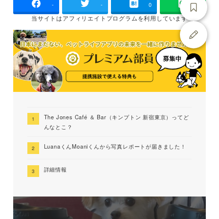
-
-
0
当サイトは
アフィリエイトプログラムを
利用しています
The Jones Café ＆ Bar（キンプトン 新宿東京）ってど
んなとこ？
LuanaくんMoaniくんから写真レポートが届きました！
詳細情報