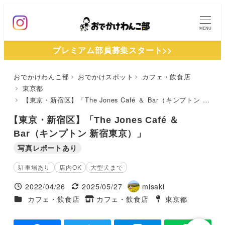
メ
イ
MENU
ン
プレミアム部員募集スタート>>
コ
ン
おでかけわんこ部
おでかけスポット
カフェ・飲食店
テ
東京都
ン
【東京・新宿区】「The Jones Café ＆ Bar（キンプトン 新宿東京）」
ツ
【東京・新宿区】「The Jones Café ＆
へ
Bar（キンプトン 新宿東京）」
移
写真レポートあり
動
駐車場あり
店内OK
大型犬まで
2022/04/26
2025/05/27
misaki
投稿日
更新日
著
施設ジャンル
カフェ・飲食店
カフェ・飲食店
東京都
タグ
者
タグ