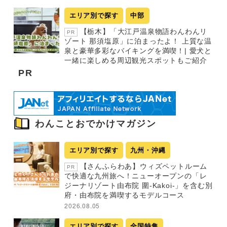
エリア別で探す
中部
【栃木】「大江戸温泉物語わんわんリ
PR
ゾート 那須塩原」に泊まったよ！ 上質な温
泉と豪華多彩なバイキングを満喫！| 愛犬と
一緒に楽しめる周辺観光スポットもご紹介
PR
わんことおでかけマガジン
エリア別で探す
九州・沖縄
【さんふらわあ】ウィズペットルーム
PR
で快適な九州旅へ！ニューオープンの「レ
ジーナリゾート由布院 圍-Kakoi-」を含む別
府・由布院を満喫するモデルコース
2026.08.05
エリア別で探す
全国特集