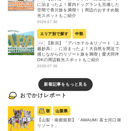
に泊まったよ！屋内ドッグランも完備した
空間で香川旅を満喫！ | 周辺のおすすめ観
光スポットもご紹介
2026.07.30
エリア別で探す
中部
【新潟】「アパホテル＆リゾート〈上
PR
越妙高〉」に泊まったよ！大自然を間近で
感じながらのリゾート旅を満喫 | 愛犬同伴
OKの周辺観光スポットもご紹介
2026.07.30
新着記事をもっと見る
おでかけレポート
宿
山梨県
【山梨・南都留郡】「AWAUMI 富士河口湖
リゾート」