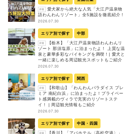
愛犬家から絶大な人気「大江戸温泉物
PR
語わんわんリゾート」全5施設を徹底紹介！
2026.07.30
エリア別で探す
中部
【栃木】「大江戸温泉物語わんわんリ
PR
ゾート 那須塩原」に泊まったよ！ 上質な温
泉と豪華多彩なバイキングを満喫！| 愛犬と
一緒に楽しめる周辺観光スポットもご紹介
2026.07.30
エリア別で探す
関西
【和歌山】「わんわんパラダイス プレ
PR
ミア 南紀白浜」に泊まったよ！プライベー
ト感満載のヴィラで充実のリゾートステ
イ！ | 周辺観光情報もご紹介
2026.07.30
エリア別で探す
中国・四国
【香川】「アパホテル〈高松空港〉」
PR