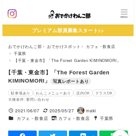
メ
イ
MENU
ン
プレミアム部員募集スタート>>
コ
ン
おでかけわんこ部
おでかけスポット
カフェ・飲食店
テ
千葉県
ン
【千葉・東金市】「The Forest Garden KIMINOMORI」
ツ
【千葉・東金市】「The Forest Garden
へ
KIMINOMORI」
写真レポートあり
移
動
駐車場あり
わんこメニューあり
店内OK
テラスOK
犬種条件: 要問い合わせ
2021/06/07
2025/05/27
maki
投稿日
更新日
著
施設ジャンル
カフェ・飲食店
カフェ・飲食店
千葉県
タグ
者
タグ