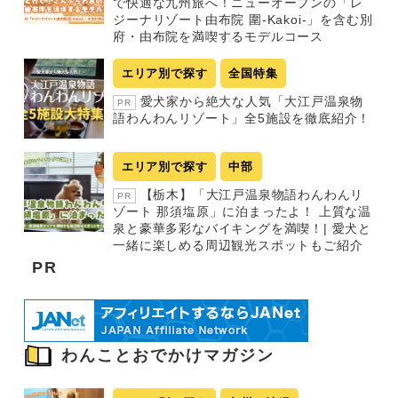
で快適な九州旅へ！ニューオープンの「レ
ジーナリゾート由布院 圍-Kakoi-」を含む別
府・由布院を満喫するモデルコース
エリア別で探す
全国特集
愛犬家から絶大な人気「大江戸温泉物
PR
語わんわんリゾート」全5施設を徹底紹介！
エリア別で探す
中部
【栃木】「大江戸温泉物語わんわんリ
PR
ゾート 那須塩原」に泊まったよ！ 上質な温
泉と豪華多彩なバイキングを満喫！| 愛犬と
一緒に楽しめる周辺観光スポットもご紹介
PR
わんことおでかけマガジン