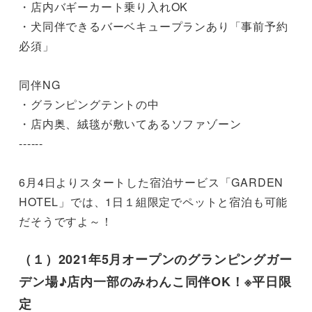
・店内バギーカート乗り入れOK⠀

・犬同伴できるバーベキュープランあり「事前予約
必須」

同伴NG

・グランピングテントの中⠀

・店内奥、絨毯が敷いてあるソファゾーン⠀

------

6月4日よりスタートした宿泊サービス「GARDEN 
HOTEL」では、1日１組限定でペットと宿泊も可能
だそうですよ～！
（１）2021年5月オープンのグランピングガー
デン場♪店内一部のみわんこ同伴OK！※平日限
定