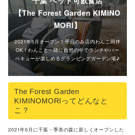
千葉 ペット可飲食店
【The Forest Garden KIMINO
MORI】
2021年5月オープン！平日のみ店内わんこ同伴
OK！わんこと一緒に自然の中でランチやバー
ベキューが楽しめるグランピングガーデン場♪
The Forest Garden
KIMINOMORIってどんなと
こ？
2021年5月に千葉・季美の森に新しくオープンした