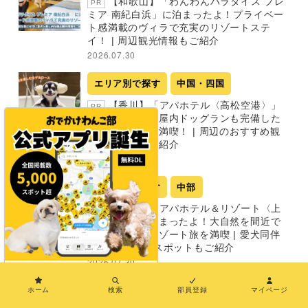
【和歌山】「わんわんパラダイス プレ
PR
ミア 南紀白浜」に泊まったよ！プライベー
ト感満載のヴィラで充実のリゾートステ
イ！ | 周辺観光情報もご紹介
2026.07.30
エリア別で探す
中国・四国
【香川】「アパホテル〈高松空港〉」
PR
に泊まったよ！屋内ドッグランも完備した
空間で香川旅を満喫！ | 周辺のおすすめ観
光スポットもご紹介
2026.07.30
エリア別で探す
中部
【新潟】「アパホテル＆リゾート〈上
PR
越妙高〉」に泊まったよ！大自然を間近で
感じながらのリゾート旅を満喫 | 愛犬同伴
OKの周辺観光スポットもご紹介
2026.07.30
×
ホーム
検索
部員登録
マイページ
新着記事をもっと見る