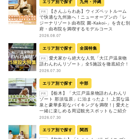
エリア別で探す
九州・沖縄
【さんふらわあ】ウィズペットルーム
PR
で快適な九州旅へ！ニューオープンの「レ
ジーナリゾート由布院 圍-Kakoi-」を含む別
府・由布院を満喫するモデルコース
2026.08.07
エリア別で探す
全国特集
愛犬家から絶大な人気「大江戸温泉物
PR
語わんわんリゾート」全5施設を徹底紹介！
2026.07.30
エリア別で探す
中部
【栃木】「大江戸温泉物語わんわんリ
PR
ゾート 那須塩原」に泊まったよ！ 上質な温
泉と豪華多彩なバイキングを満喫！| 愛犬と
一緒に楽しめる周辺観光スポットもご紹介
2026.07.30
エリア別で探す
関西