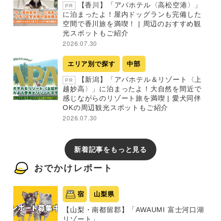
【香川】「アパホテル〈高松空港〉」
PR
に泊まったよ！屋内ドッグランも完備した
空間で香川旅を満喫！ | 周辺のおすすめ観
光スポットもご紹介
2026.07.30
エリア別で探す
中部
【新潟】「アパホテル＆リゾート〈上
PR
越妙高〉」に泊まったよ！大自然を間近で
感じながらのリゾート旅を満喫 | 愛犬同伴
OKの周辺観光スポットもご紹介
2026.07.30
新着記事をもっと見る
おでかけレポート
宿
山梨県
【山梨・南都留郡】「AWAUMI 富士河口湖
リゾート」