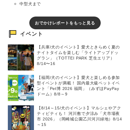
中型犬まで
おでかけレポートをもっと見る
イベント
【兵庫/犬のイベント】愛犬ときらめく夏の
ナイトタイムを楽しむ「ライトアップドッ
グラン」（TOTTEI PARK 芝生エリア）
8/14〜16
【福岡/犬のイベント】愛犬と楽しめる参加
型イベントが満載！ 国内最大級ペットイベ
ント「Pet博 2026 福岡」（みずほPayPay
ドーム）8/8～9
【8/14～15/犬のイベント】マルシェやアク
ティビティも！ 河川敷で夕涼み「犬市場夜
市 2026」（岡崎城公園乙川河川緑地）8/14
～15