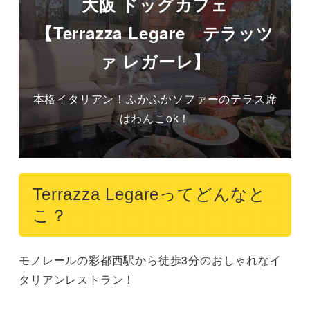
大阪 ドッグカフェ
【Terrazza Legare テラッツ
ァ レガーレ】
本格イタリアン！ふかふかソファーのテラス席
はわんこok！
Terrazza Legareってどんなと
こ？
モノレールの彩都西駅から徒歩3分のおしゃれなイ
タリアンレストラン！
