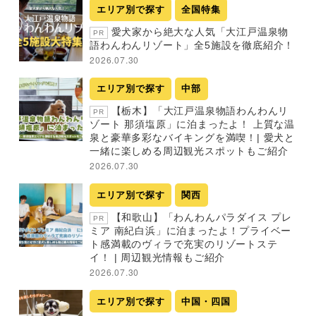
エリア別で探す
全国特集
愛犬家から絶大な人気「大江戸温泉物
PR
語わんわんリゾート」全5施設を徹底紹介！
2026.07.30
エリア別で探す
中部
【栃木】「大江戸温泉物語わんわんリ
PR
ゾート 那須塩原」に泊まったよ！ 上質な温
泉と豪華多彩なバイキングを満喫！| 愛犬と
一緒に楽しめる周辺観光スポットもご紹介
2026.07.30
エリア別で探す
関西
【和歌山】「わんわんパラダイス プレ
PR
ミア 南紀白浜」に泊まったよ！プライベー
ト感満載のヴィラで充実のリゾートステ
イ！ | 周辺観光情報もご紹介
2026.07.30
エリア別で探す
中国・四国