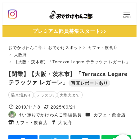
メ
イ
MENU
ン
プレミアム部員募集スタート>>
コ
ン
おでかけわんこ部
おでかけスポット
カフェ・飲食店
テ
大阪府
ン
【大阪・茨木市】「Terrazza Legare テラッツァ レガーレ」
ツ
【閉業】【大阪・茨木市】「Terrazza Legare
へ
テラッツァ レガーレ」
写真レポートあり
移
動
駐車場あり
テラスOK
大型犬まで
2019/11/18
2025/09/21
投稿日
更新日
施設ジャンル
けい@おでかけわんこ部編集長
カフェ・飲食店
著
カフェ・飲食店
大阪府
者
タグ
タグ