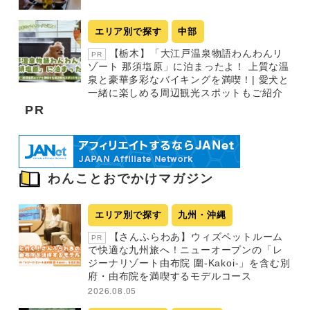
エリア別で探す
中部
【栃木】「大江戸温泉物語わんわんリ
PR
ゾート 那須塩原」に泊まったよ！ 上質な温
泉と豪華多彩なバイキングを満喫！| 愛犬と
一緒に楽しめる周辺観光スポットもご紹介
PR
わんことおでかけマガジン
エリア別で探す
九州・沖縄
【さんふらわあ】ウィズペットルーム
PR
で快適な九州旅へ！ニューオープンの「レ
ジーナリゾート由布院 圍-Kakoi-」を含む別
府・由布院を満喫するモデルコース
2026.08.05