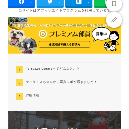
-
-
-
当サイトは
アフィリエイトプログラムを
利用しています
Terrazza Legareってどんなとこ？
ティラミスちゃんから写真レポが届きました！
詳細情報