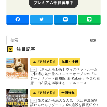
プレミアム部員募集中
-
-
-
検
検索
索
注目記事
エリア別で探す
九州・沖縄
【さんふらわあ】ウィズペットルーム
PR
で快適な九州旅へ！ニューオープンの「レ
ジーナリゾート由布院 圍-Kakoi-」を含む別
府・由布院を満喫するモデルコース
エリア別で探す
全国特集
愛犬家から絶大な人気「大江戸温泉物
PR
語わんわんリゾート」全5施設を徹底紹介！