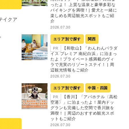
ったよ！ 上質な温泉と豪華多彩な
バイキングを満喫！| 愛犬と一緒に
楽しめる周辺観光スポットもご紹
＆テイクア
介
2026.07.30


エリア別で探す
関西
【和歌山】「わんわんパラダ
PR
イス プレミア 南紀白浜」に泊まっ
たよ！プライベート感満載のヴィ
ラで充実のリゾートステイ！ | 周
辺観光情報もご紹介
2026.07.30
エリア別で探す
中国・四国
【香川】「アパホテル〈高松
PR
空港〉」に泊まったよ！屋内ドッ
グランも完備した空間で香川旅を
満喫！ | 周辺のおすすめ観光スポ
ットもご紹介
2026.07.30