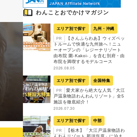
わんことおでかけマガジン
エリア別で探す
九州・沖縄
【さんふらわあ】ウィズペッ
PR
トルームで快適な九州旅へ！ニュ
ーオープンの「レジーナリゾート
由布院 圍-Kakoi-」を含む別府・由
布院を満喫するモデルコース
2026.08.05
エリア別で探す
全国特集
愛犬家から絶大な人気「大江
PR
戸温泉物語わんわんリゾート」全5
施設を徹底紹介！
2026.07.30
エリア別で探す
中部
【栃木】「大江戸温泉物語わ
PR
んわんリゾート 那須塩原」に泊ま