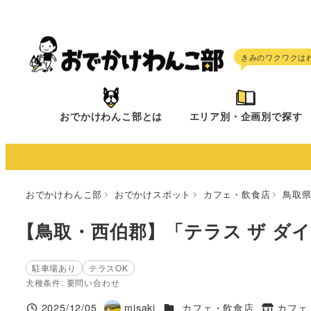
メ
イ
ン
コ
ン
テ
おでかけわんこ部とは
エリア別・企画別で探す
ン
ツ
へ
移
おでかけわんこ部
おでかけスポット
カフェ・飲食店
鳥取
動
【鳥取・西伯郡】「テラス ザ ダ
駐車場あり
テラスOK
犬種条件: 要問い合わせ
施設ジャンル
2025/12/05
misaki
カフェ・飲食店
カフェ