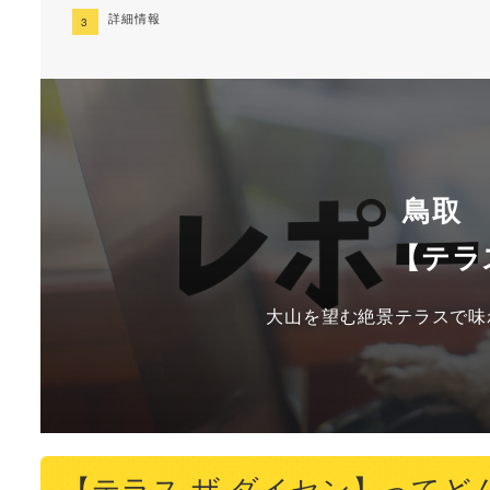
詳細情報
鳥取
【テラ
大山を望む絶景テラスで味
【テラス ザ ダイセン】ってど