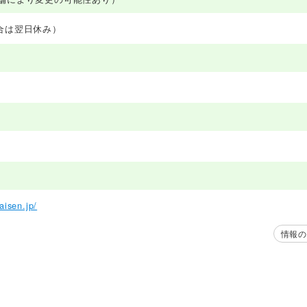
合は翌日休み）
し
aisen.jp/
情報の