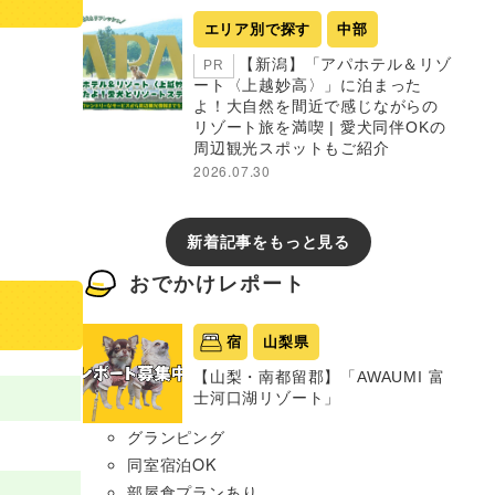
エリア別で探す
中部
【新潟】「アパホテル＆リゾ
PR
ート〈上越妙高〉」に泊まった
よ！大自然を間近で感じながらの
リゾート旅を満喫 | 愛犬同伴OKの
周辺観光スポットもご紹介
2026.07.30
新着記事をもっと見る
おでかけレポート
宿
山梨県
【山梨・南都留郡】「AWAUMI 富
士河口湖リゾート」
グランピング
同室宿泊OK
部屋食プランあり