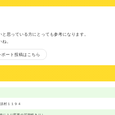
いと思っている方にとっても参考になります。
いね。
レポート投稿はこちら
町須村１１９４
 （店舗により変更の可能性あり）