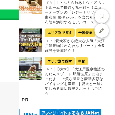
【さんふらわあ】ウィズペッ
PR
トルームで快適な九州旅へ！ニュ
ーオープンの「レジーナリゾート
由布院 圍-Kakoi-」を含む別府・由
布院を満喫するモデルコース
エリア別で探す
全国特集
愛犬家から絶大な人気「大江
PR
戸温泉物語わんわんリゾート」全5
施設を徹底紹介！
エリア別で探す
中部
【栃木】「大江戸温泉物語わ
PR
んわんリゾート 那須塩原」に泊ま
ったよ！ 上質な温泉と豪華多彩な
バイキングを満喫！| 愛犬と一緒に
楽しめる周辺観光スポットもご紹
介
PR