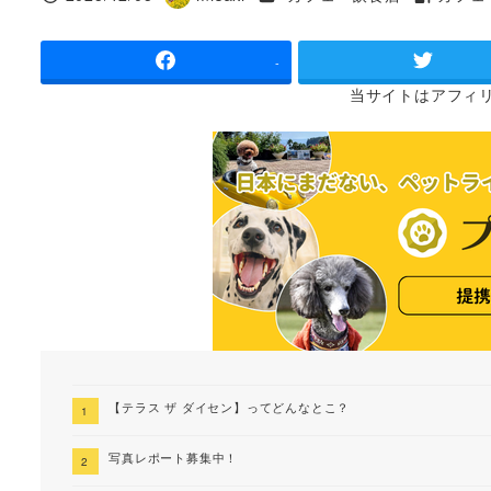
投稿日
著
タグ
者
-
当サイトは
アフィ
【テラス ザ ダイセン】ってどんなとこ？
写真レポート募集中！