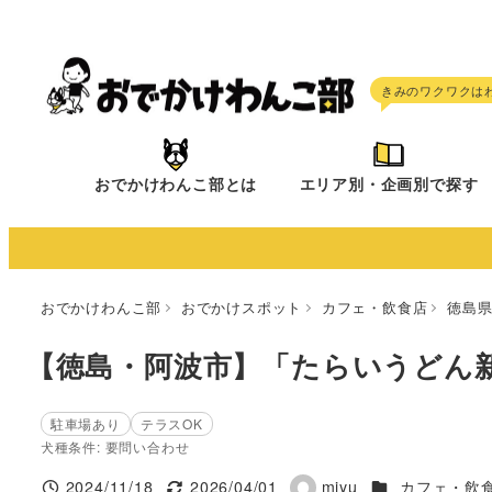
メ
イ
ン
コ
ン
テ
おでかけわんこ部とは
エリア別・企画別で探す
ン
ツ
へ
移
おでかけわんこ部
おでかけスポット
カフェ・飲食店
徳島
動
【徳島・阿波市】「たらいうどん
駐車場あり
テラスOK
犬種条件: 要問い合わせ
施設ジャンル
2024/11/18
2026/04/01
miyu
カフェ・飲