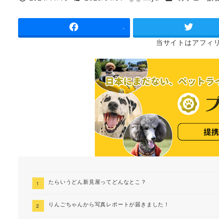
投稿日
更新日
著
者
-
当サイトは
アフィ
たらいうどん新見屋ってどんなとこ？
りんごちゃんから写真レポートが届きました！