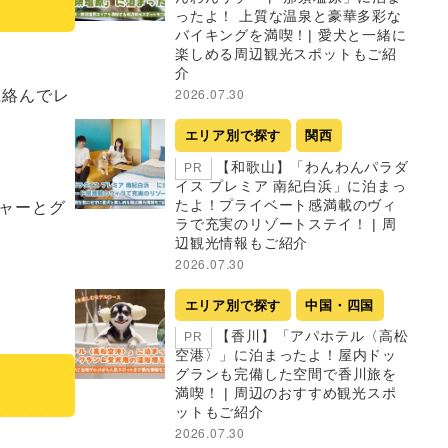
ったよ！ 上質な温泉と豪華多彩な
バイキングを満喫！| 愛犬と一緒に
楽しめる周辺観光スポットもご紹
介
2026.07.30
エリア別で探す
関西
【和歌山】「わんわんパラダ
PR
イス プレミア 南紀白浜」に泊まっ
たよ！プライベート感満載のヴィ
ラで充実のリゾートステイ！ | 周
辺観光情報もご紹介
2026.07.30
エリア別で探す
中国・四国
【香川】「アパホテル〈高松
PR
空港〉」に泊まったよ！屋内ドッ
グランも完備した空間で香川旅を
満喫！ | 周辺のおすすめ観光スポ
ットもご紹介
2026.07.30