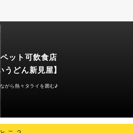
 ペット可飲食店
いうどん新見屋】
ながら熱々タライを囲む♪
とこ？