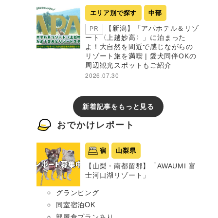
エリア別で探す
中部
【新潟】「アパホテル＆リゾ
PR
ート〈上越妙高〉」に泊まった
よ！大自然を間近で感じながらの
リゾート旅を満喫 | 愛犬同伴OKの
周辺観光スポットもご紹介
2026.07.30
新着記事をもっと見る
おでかけレポート
宿
山梨県
【山梨・南都留郡】「AWAUMI 富
士河口湖リゾート」
グランピング
同室宿泊OK
部屋食プランあり