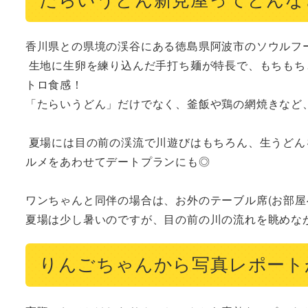
香川県との県境の渓谷にある徳島県阿波市のソウルフー
 生地に生卵を練り込んだ手打ち麺が特長で、もちもちとした太い麺に、イリコベースの優しい風味のダシが絶妙に絡んでレ
トロ食感！

「たらいうどん」だけでなく、釜飯や鶏の網焼きなど、
 夏場には目の前の渓流で川遊びはもちろん、生うどんをエサに釣り（釣り竿レンタル300円）もできるので、レジャーとグ
ルメをあわせてデートプランにも◎

ワンちゃんと同伴の場合は、お外のテーブル席(お部屋
夏場は少し暑いのですが、目の前の川の流れを眺めな
りんごちゃんから写真レポート