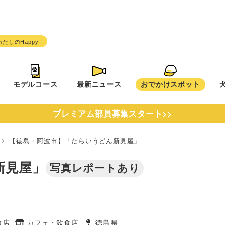
モデルコース
最新ニュース
おでかけスポット
プレミアム部員募集スタート>>
県
【徳島・阿波市】「たらいうどん新見屋」
新見屋」
写真レポートあり
食店
カフェ・飲食店
徳島県