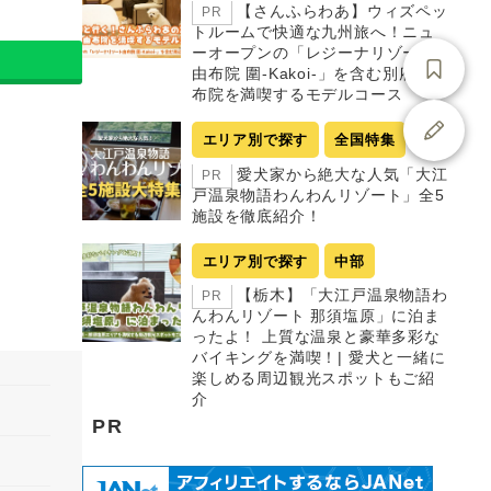
【さんふらわあ】ウィズペッ
PR
トルームで快適な九州旅へ！ニュ
ーオープンの「レジーナリゾート
由布院 圍-Kakoi-」を含む別府・由
布院を満喫するモデルコース
エリア別で探す
全国特集
愛犬家から絶大な人気「大江
PR
戸温泉物語わんわんリゾート」全5
施設を徹底紹介！
エリア別で探す
中部
【栃木】「大江戸温泉物語わ
PR
んわんリゾート 那須塩原」に泊ま
ったよ！ 上質な温泉と豪華多彩な
バイキングを満喫！| 愛犬と一緒に
楽しめる周辺観光スポットもご紹
介
PR