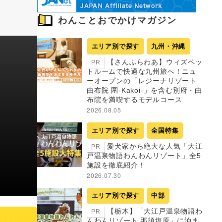
わんことおでかけマガジン
エリア別で探す
九州・沖縄
【さんふらわあ】ウィズペッ
PR
トルームで快適な九州旅へ！ニュ
ーオープンの「レジーナリゾート
由布院 圍-Kakoi-」を含む別府・由
布院を満喫するモデルコース
2026.08.05
エリア別で探す
全国特集
愛犬家から絶大な人気「大江
PR
戸温泉物語わんわんリゾート」全5
施設を徹底紹介！
2026.07.30
エリア別で探す
中部
【栃木】「大江戸温泉物語わ
PR
んわんリゾート 那須塩原」に泊ま