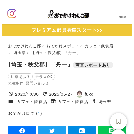
メ
イ
MENU
ン
プレミアム部員募集スタート>>
コ
ン
おでかけわんこ部
おでかけスポット
カフェ・飲食店
テ
埼玉県
【埼玉・秩父郡】「丹一」
ン
ツ
【埼玉・秩父郡】「丹一」
写真レポートあり
へ
駐車場あり
テラスOK
移
犬種条件: 要問い合わせ
動
2020/10/30
2025/05/27
fuko
投稿日
更新日
著
施設ジャンル
カフェ・飲食店
カフェ・飲食店
埼玉県
タグ
者
タグ
おでかけログ (
1
)
-
-
-