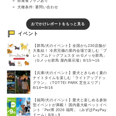
部屋食プランあり
犬種条件: 要問い合わせ
おでかけレポートをもっと見る
イベント
【群馬/犬のイベント】全国から230店舗が
大集結！ 冷房完備の屋内会場で楽しむ「プ
レミアムドッグフェスタ in Gメッセ群馬」
（Gメッセ群馬 屋内展示場）8/15〜16
【兵庫/犬のイベント】愛犬ときらめく夏の
ナイトタイムを楽しむ「ライトアップドッ
グラン」（TOTTEI PARK 芝生エリア）
8/14〜8/16
【福岡/犬のイベント】愛犬と楽しめる参加
型イベントが満載！ 国内最大級ペットイベ
ント「Pet博 2026 福岡」（みずほPayPay
ドーム）8/8～9