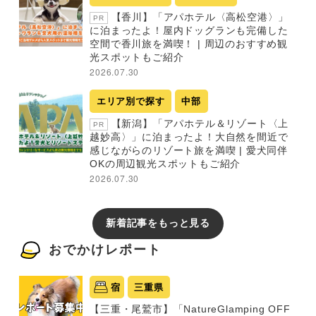
【香川】「アパホテル〈高松空港〉」
PR
に泊まったよ！屋内ドッグランも完備した
空間で香川旅を満喫！ | 周辺のおすすめ観
光スポットもご紹介
2026.07.30
エリア別で探す
中部
【新潟】「アパホテル＆リゾート〈上
PR
越妙高〉」に泊まったよ！大自然を間近で
感じながらのリゾート旅を満喫 | 愛犬同伴
OKの周辺観光スポットもご紹介
2026.07.30
新着記事をもっと見る
おでかけレポート
宿
三重県
【三重・尾鷲市】「NatureGlamping OFF