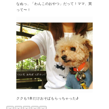
なぬっ、「わんこのおやつ」だって！ママ、買
って〜！
ククも1本だけおそばもらっちゃった♪
・
・
・
・
・