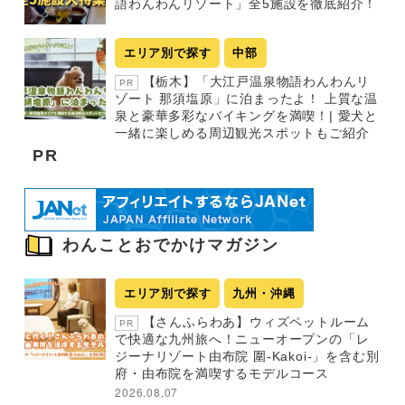
語わんわんリゾート」全5施設を徹底紹介！
エリア別で探す
中部
【栃木】「大江戸温泉物語わんわんリ
PR
ゾート 那須塩原」に泊まったよ！ 上質な温
泉と豪華多彩なバイキングを満喫！| 愛犬と
一緒に楽しめる周辺観光スポットもご紹介
PR
わんことおでかけマガジン
エリア別で探す
九州・沖縄
【さんふらわあ】ウィズペットルーム
PR
で快適な九州旅へ！ニューオープンの「レ
ジーナリゾート由布院 圍-Kakoi-」を含む別
府・由布院を満喫するモデルコース
2026.08.07