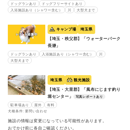
ドッグランあり
ドッグフリーサイトあり
入浴施設あり（シャワー含む）
川
大型犬まで
キャンプ場
埼玉県
【埼玉・秩父郡】「ウォーターパーク
長瀞」
ドッグランあり
入浴施設あり（シャワー含む）
川
大型犬まで
埼玉県
観光施設
【埼玉・大里郡】「風布にじます釣り
堀センター」
写真レポートあり
駐車場あり
屋外
有料
犬種条件: 要問い合わせ
施設の情報は変更になっている可能性があります。
おでかけ前に各自ご確認ください。