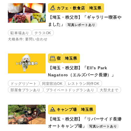
カフェ・飲食店
埼玉県
【埼玉・秩父市】「ギャラリー喫茶や
ました」
写真レポートあり
駐車場あり
テラスOK
犬種条件: 要問い合わせ
宿
埼玉県
【埼玉・秩父郡】「Ell’s Park
Nagatoro（エルズパーク長瀞）」
ドッグリゾート
同室宿泊OK
レストラン同伴OK
部屋食プランあり
プライベートドッグランあり
大型犬まで
キャンプ場
埼玉県
【埼玉・秩父郡】「リバーサイド長瀞
オートキャンプ場」
写真レポートあり