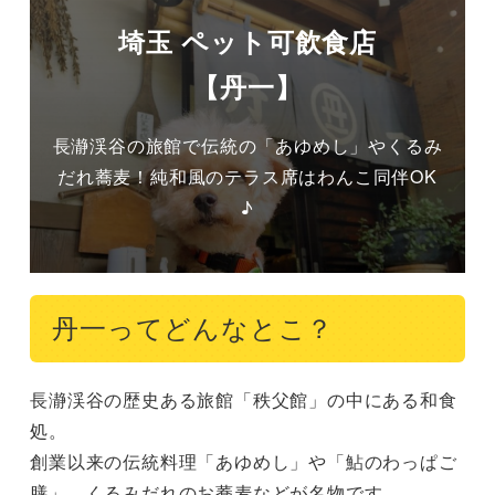
埼玉 ペット可飲食店
【丹一】
長瀞渓谷の旅館で伝統の「あゆめし」やくるみ
だれ蕎麦！純和風のテラス席はわんこ同伴OK
♪
丹一ってどんなとこ？
長瀞渓谷の歴史ある旅館「秩父館」の中にある和食
処。

創業以来の伝統料理「あゆめし」や「鮎のわっぱご
膳」、くるみだれのお蕎麦などが名物です。
