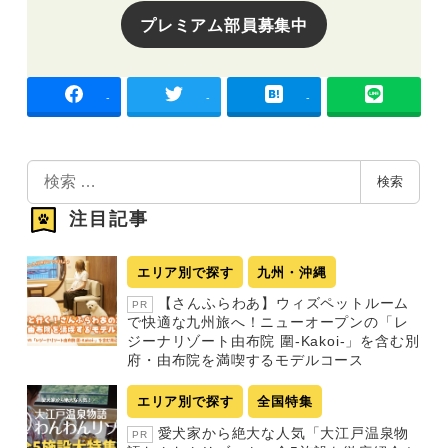
プレミアム部員募集中
-
-
-
検
検索
索
注目記事
エリア別で探す
九州・沖縄
【さんふらわあ】ウィズペットルーム
PR
で快適な九州旅へ！ニューオープンの「レ
ジーナリゾート由布院 圍-Kakoi-」を含む別
府・由布院を満喫するモデルコース
エリア別で探す
全国特集
愛犬家から絶大な人気「大江戸温泉物
PR