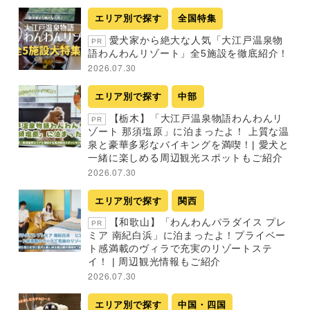
エリア別で探す
全国特集
愛犬家から絶大な人気「大江戸温泉物
PR
語わんわんリゾート」全5施設を徹底紹介！
2026.07.30
エリア別で探す
中部
【栃木】「大江戸温泉物語わんわんリ
PR
ゾート 那須塩原」に泊まったよ！ 上質な温
泉と豪華多彩なバイキングを満喫！| 愛犬と
一緒に楽しめる周辺観光スポットもご紹介
2026.07.30
エリア別で探す
関西
【和歌山】「わんわんパラダイス プレ
PR
ミア 南紀白浜」に泊まったよ！プライベー
ト感満載のヴィラで充実のリゾートステ
イ！ | 周辺観光情報もご紹介
2026.07.30
エリア別で探す
中国・四国