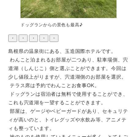
ドッグランからの景色も最高♪
・
・
・
・
・
島根県の温泉街にある、玉造国際ホテルです。

 わんこと泊まれるお部屋が二つあり、駐車場側、宍
道湖（しんじこ）側と選ぶことができます。今回は
少し値段上がりますが、宍道湖側のお部屋を選択。

 テラス席は予約でわんことお食事OK。

 ドッグランは宿泊者は無料で使用することができ、
これも宍道湖を一望することができます。

 部屋は、ゲージやベビーガードがあり、セキュリテ
ィが高いのと、トイレグッズや水飲み等、アニメテ
ィも整っています。

 地のものを使用しているメニューが多く、とてもご