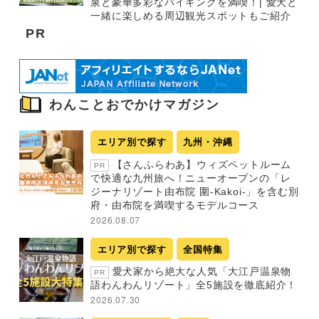
泉と豪華多彩なバイキングを満喫！| 愛犬と
一緒に楽しめる周辺観光スポットもご紹介
PR
わんことおでかけマガジン
エリア別で探す
九州・沖縄
【さんふらわあ】ウィズペットルーム
PR
で快適な九州旅へ！ニューオープンの「レ
ジーナリゾート由布院 圍-Kakoi-」を含む別
府・由布院を満喫するモデルコース
2026.08.07
エリア別で探す
全国特集
愛犬家から絶大な人気「大江戸温泉物
PR
語わんわんリゾート」全5施設を徹底紹介！
2026.07.30