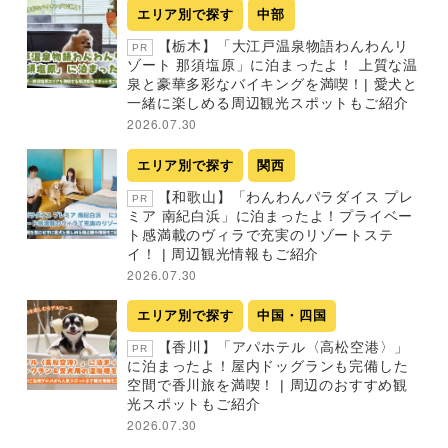
エリア別で探す
中部
【栃木】「大江戸温泉物語わんわんリ
PR
ゾート 那須塩原」に泊まったよ！ 上質な温
泉と豪華多彩なバイキングを満喫！| 愛犬と
一緒に楽しめる周辺観光スポットもご紹介
2026.07.30
エリア別で探す
関西
【和歌山】「わんわんパラダイス プレ
PR
ミア 南紀白浜」に泊まったよ！プライベー
ト感満載のヴィラで充実のリゾートステ
イ！ | 周辺観光情報もご紹介
2026.07.30
エリア別で探す
中国・四国
【香川】「アパホテル〈高松空港〉」
PR
に泊まったよ！屋内ドッグランも完備した
空間で香川旅を満喫！ | 周辺のおすすめ観
光スポットもご紹介
2026.07.30