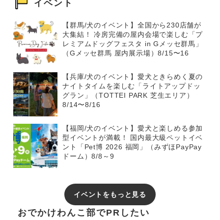
イベント
【群馬/犬のイベント】全国から230店舗が
大集結！ 冷房完備の屋内会場で楽しむ「プ
レミアムドッグフェスタ in Gメッセ群馬」
（Gメッセ群馬 屋内展示場）8/15〜16
【兵庫/犬のイベント】愛犬ときらめく夏の
ナイトタイムを楽しむ「ライトアップドッ
グラン」（TOTTEI PARK 芝生エリア）
8/14〜8/16
【福岡/犬のイベント】愛犬と楽しめる参加
型イベントが満載！ 国内最大級ペットイベ
ント「Pet博 2026 福岡」（みずほPayPay
ドーム）8/8～9
イベントをもっと見る
おでかけわんこ部でPRしたい