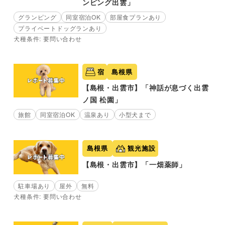
ンピング出雲」
グランピング
同室宿泊OK
部屋食プランあり
プライベートドッグランあり
犬種条件: 要問い合わせ
宿
島根県
【島根・出雲市】「神話が息づく出雲
ノ国 松園」
旅館
同室宿泊OK
温泉あり
小型犬まで
島根県
観光施設
【島根・出雲市】「一畑薬師」
駐車場あり
屋外
無料
犬種条件: 要問い合わせ