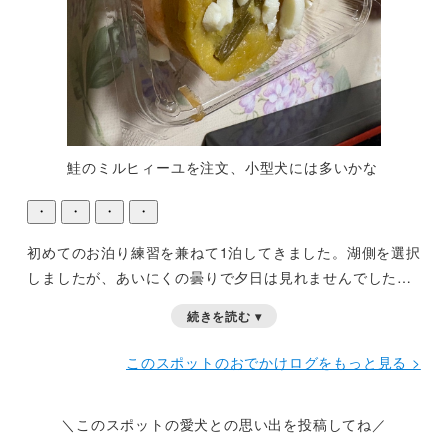
鮭のミルヒィーユを注文、小型犬には多いかな
・
・
・
・
初めてのお泊り練習を兼ねて1泊してきました。湖側を選択
しましたが、あいにくの曇りで夕日は見れませんでした。
ドッグランはこぢんまりとしていて庭での散歩感じでし
続きを読む ▾
た。
レストランは同伴無理だったので部屋食を選びまし
た。
このスポットのおでかけログをもっと見る >
＼このスポットの愛犬との思い出を投稿してね／