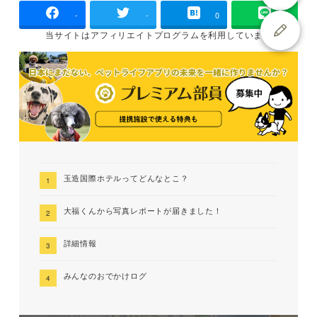
-
-
0
当サイトは
アフィリエイトプログラムを
利用しています
玉造国際ホテルってどんなとこ？
大福くんから写真レポートが届きました！
詳細情報
みんなのおでかけログ