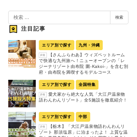
検
検索
索
注目記事
エリア別で探す
九州・沖縄
【さんふらわあ】ウィズペットルーム
PR
で快適な九州旅へ！ニューオープンの「レ
ジーナリゾート由布院 圍-Kakoi-」を含む別
府・由布院を満喫するモデルコース
エリア別で探す
全国特集
愛犬家から絶大な人気「大江戸温泉物
PR
語わんわんリゾート」全5施設を徹底紹介！
エリア別で探す
中部
【栃木】「大江戸温泉物語わんわんリ
PR
ゾート 那須塩原」に泊まったよ！ 上質な温