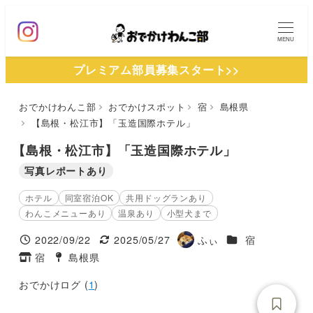
メ
イ
MENU
ン
プレミアム部員募集スタート>>
コ
ン
おでかけわんこ部
おでかけスポット
宿
島根県
テ
【島根・松江市】「玉造国際ホテル」
ン
ツ
【島根・松江市】「玉造国際ホテル」
へ
写真レポートあり
移
ホテル
同室宿泊OK
共用ドッグランあり
動
わんこメニューあり
温泉あり
小型犬まで
施設ジャンル
2022/09/22
2025/05/27
ふぃ
宿
投稿日
更新日
著
宿
島根県
タグ
タグ
者
おでかけログ (
1
)