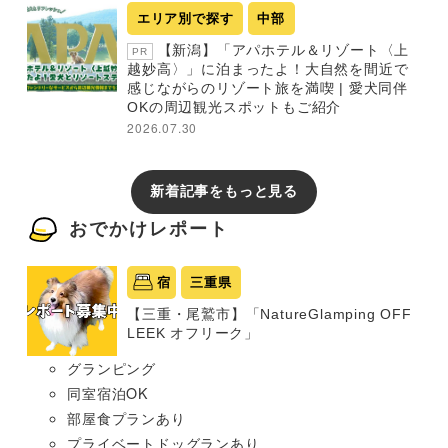
エリア別で探す
中部
【新潟】「アパホテル＆リゾート〈上
PR
越妙高〉」に泊まったよ！大自然を間近で
感じながらのリゾート旅を満喫 | 愛犬同伴
OKの周辺観光スポットもご紹介
2026.07.30
新着記事をもっと見る
おでかけレポート
宿
三重県
【三重・尾鷲市】「NatureGlamping OFF
LEEK オフリーク」
グランピング
同室宿泊OK
部屋食プランあり
プライベートドッグランあり