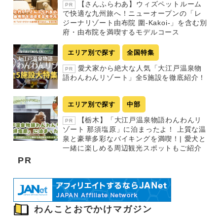
【さんふらわあ】ウィズペットルーム
PR
で快適な九州旅へ！ニューオープンの「レ
ジーナリゾート由布院 圍-Kakoi-」を含む別
府・由布院を満喫するモデルコース
エリア別で探す
全国特集
愛犬家から絶大な人気「大江戸温泉物
PR
語わんわんリゾート」全5施設を徹底紹介！
エリア別で探す
中部
【栃木】「大江戸温泉物語わんわんリ
PR
ゾート 那須塩原」に泊まったよ！ 上質な温
泉と豪華多彩なバイキングを満喫！| 愛犬と
一緒に楽しめる周辺観光スポットもご紹介
PR
わんことおでかけマガジン