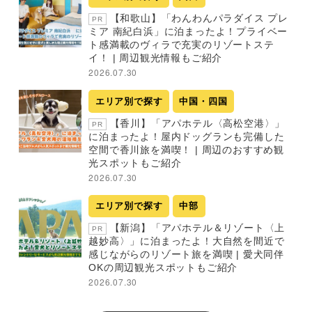
【和歌山】「わんわんパラダイス プレ
PR
ミア 南紀白浜」に泊まったよ！プライベー
ト感満載のヴィラで充実のリゾートステ
イ！ | 周辺観光情報もご紹介
2026.07.30
エリア別で探す
中国・四国
【香川】「アパホテル〈高松空港〉」
PR
に泊まったよ！屋内ドッグランも完備した
空間で香川旅を満喫！ | 周辺のおすすめ観
光スポットもご紹介
2026.07.30
エリア別で探す
中部
【新潟】「アパホテル＆リゾート〈上
PR
越妙高〉」に泊まったよ！大自然を間近で
感じながらのリゾート旅を満喫 | 愛犬同伴
OKの周辺観光スポットもご紹介
2026.07.30