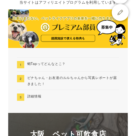
当サイトは
アフィリエイトプログラムを
利用しています
蛸Tapってどんなとこ？
ピナちゃん・お友達のルルちゃんから写真レポートが届
きました！
詳細情報
大阪 ペット可飲食店