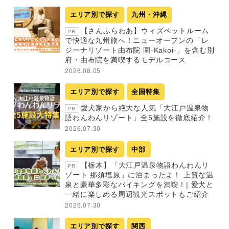
エリア別で探す
九州・沖縄
【さんふらわあ】ウィズペットルーム
PR
で快適な九州旅へ！ニューオープンの「レ
ジーナリゾート由布院 圍-Kakoi-」を含む別
府・由布院を満喫するモデルコース
2026.08.05
エリア別で探す
全国特集
愛犬家から絶大な人気「大江戸温泉物
PR
語わんわんリゾート」全5施設を徹底紹介！
2026.07.30
エリア別で探す
中部
【栃木】「大江戸温泉物語わんわんリ
PR
ゾート 那須塩原」に泊まったよ！ 上質な温
泉と豪華多彩なバイキングを満喫！| 愛犬と
一緒に楽しめる周辺観光スポットもご紹介
2026.07.30
エリア別で探す
関西