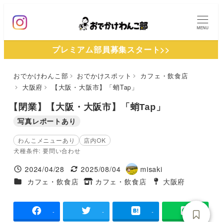
メ
イ
MENU
ン
プレミアム部員募集スタート>>
コ
ン
おでかけわんこ部
おでかけスポット
カフェ・飲食店
テ
大阪府
【大阪・大阪市】「蛸Tap」
ン
ツ
【閉業】【大阪・大阪市】「蛸Tap」
へ
写真レポートあり
移
わんこメニューあり
店内OK
動
犬種条件: 要問い合わせ
2024/04/28
2025/08/04
misaki
投稿日
更新日
著
施設ジャンル
カフェ・飲食店
カフェ・飲食店
大阪府
タグ
者
タグ
-
-
-