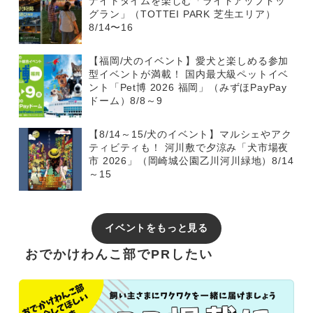
ナイトタイムを楽しむ「ライトアップドッ
グラン」（TOTTEI PARK 芝生エリア）
8/14〜16
【福岡/犬のイベント】愛犬と楽しめる参加
型イベントが満載！ 国内最大級ペットイベ
ント「Pet博 2026 福岡」（みずほPayPay
ドーム）8/8～9
【8/14～15/犬のイベント】マルシェやアク
ティビティも！ 河川敷で夕涼み「犬市場夜
市 2026」（岡崎城公園乙川河川緑地）8/14
～15
イベントをもっと見る
おでかけわんこ部でPRしたい