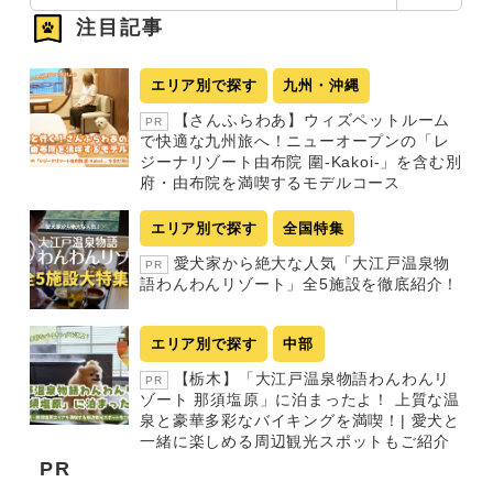
索
注目記事
エリア別で探す
九州・沖縄
【さんふらわあ】ウィズペットルーム
PR
で快適な九州旅へ！ニューオープンの「レ
ジーナリゾート由布院 圍-Kakoi-」を含む別
府・由布院を満喫するモデルコース
エリア別で探す
全国特集
愛犬家から絶大な人気「大江戸温泉物
PR
語わんわんリゾート」全5施設を徹底紹介！
エリア別で探す
中部
【栃木】「大江戸温泉物語わんわんリ
PR
ゾート 那須塩原」に泊まったよ！ 上質な温
泉と豪華多彩なバイキングを満喫！| 愛犬と
一緒に楽しめる周辺観光スポットもご紹介
PR