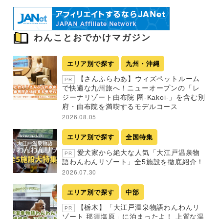
わんことおでかけマガジン
エリア別で探す
九州・沖縄
【さんふらわあ】ウィズペットルーム
PR
で快適な九州旅へ！ニューオープンの「レ
ジーナリゾート由布院 圍-Kakoi-」を含む別
府・由布院を満喫するモデルコース
2026.08.05
エリア別で探す
全国特集
愛犬家から絶大な人気「大江戸温泉物
PR
語わんわんリゾート」全5施設を徹底紹介！
2026.07.30
エリア別で探す
中部
【栃木】「大江戸温泉物語わんわんリ
PR
ゾート 那須塩原」に泊まったよ！ 上質な温