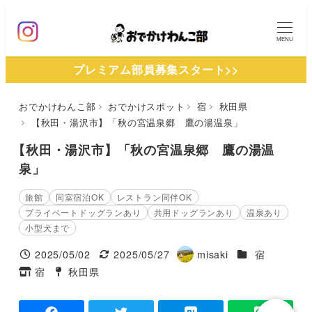
メ
イ
MENU
ン
プレミアム部員募集スタート>>
コ
ン
おでかけわんこ部
おでかけスポット
宿
秋田県
テ
【秋田・湯沢市】「秋の宮温泉郷 鷹の湯温泉」
ン
ツ
【秋田・湯沢市】「秋の宮温泉郷 鷹の湯温
へ
泉」
移
旅館
同室宿泊OK
レストラン同伴OK
動
プライベートドッグランあり
共用ドッグランあり
温泉あり
小型犬まで
施設ジャンル
2025/05/02
2025/05/27
misaki
宿
投稿日
更新日
著
宿
秋田県
タグ
タグ
者