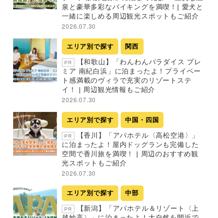
泉と豪華多彩なバイキングを満喫！| 愛犬と
一緒に楽しめる周辺観光スポットもご紹介
2026.07.30
エリア別で探す
関西
【和歌山】「わんわんパラダイス プレ
PR
ミア 南紀白浜」に泊まったよ！プライベー
ト感満載のヴィラで充実のリゾートステ
イ！ | 周辺観光情報もご紹介
2026.07.30
エリア別で探す
中国・四国
【香川】「アパホテル〈高松空港〉」
PR
に泊まったよ！屋内ドッグランも完備した
空間で香川旅を満喫！ | 周辺のおすすめ観
光スポットもご紹介
2026.07.30
エリア別で探す
中部
【新潟】「アパホテル＆リゾート〈上
PR
越妙高〉」に泊まったよ！大自然を間近で