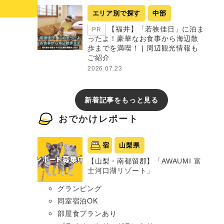
エリア別で探す
中部
【福井】「若狭佳日」に泊ま
PR
ったよ！豪華なお食事から海辺散
歩までを満喫！ | 周辺観光情報も
ご紹介
2026.07.23
新着記事をもっと見る
おでかけレポート
宿
山梨県
【山梨・南都留郡】「AWAUMI 富
士河口湖リゾート」
グランピング
同室宿泊OK
部屋食プランあり