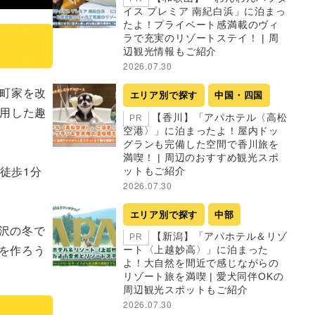
イス プレミア 南紀白浜」に泊まっ
たよ！プライベート感満載のヴィ
ラで充実のリゾートステイ！ | 周
辺観光情報もご紹介
2026.07.30
の町家を改
エリア別で探す
中国・四国
使用した趣
【香川】「アパホテル〈高松
PR
空港〉」に泊まったよ！屋内ドッ
グランも完備した空間で香川旅を
満喫！ | 周辺のおすすめ観光スポ
徒歩1分
ットもご紹介
2026.07.30
エリア別で探す
中部
沢の冬で
【新潟】「アパホテル＆リゾ
PR
を作ろう
ート〈上越妙高〉」に泊まった
よ！大自然を間近で感じながらの
リゾート旅を満喫 | 愛犬同伴OKの
周辺観光スポットもご紹介
2026.07.30