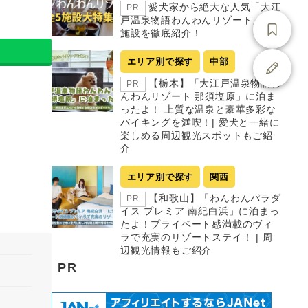
愛犬家から絶大な人気「大江
PR
戸温泉物語わんわんリゾート」全5
施設を徹底紹介！
エリア別で探す
中部
【栃木】「大江戸温泉物語わ
PR
んわんリゾート 那須塩原」に泊ま
ったよ！ 上質な温泉と豪華多彩な
バイキングを満喫！| 愛犬と一緒に
楽しめる周辺観光スポットもご紹
介
エリア別で探す
関西
【和歌山】「わんわんパラダ
PR
イス プレミア 南紀白浜」に泊まっ
たよ！プライベート感満載のヴィ
ラで充実のリゾートステイ！ | 周
辺観光情報もご紹介
PR