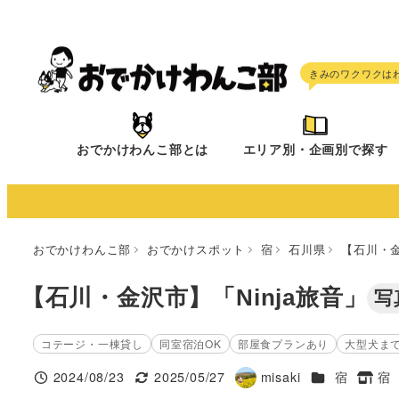
メ
イ
ン
コ
ン
テ
おでかけわんこ部とは
エリア別・企画別で探す
ン
ツ
へ
移
おでかけわんこ部
おでかけスポット
宿
石川県
【石川・金
動
【石川・金沢市】「Ninja旅音」
写
コテージ・一棟貸し
同室宿泊OK
部屋食プランあり
大型犬ま
施設ジャンル
2024/08/23
2025/05/27
misaki
宿
宿
投稿日
更新日
著
タグ