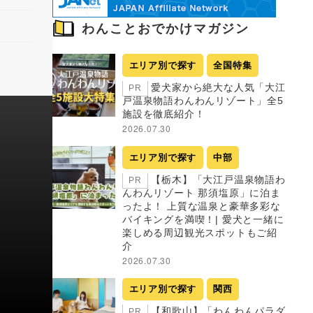
わんことおでかけマガジン
エリア別で探す
全国特集
愛犬家から絶大な人気「大江
PR
戸温泉物語わんわんリゾート」全5
施設を徹底紹介！
2026.07.30
エリア別で探す
中部
【栃木】「大江戸温泉物語わ
PR
んわんリゾート 那須塩原」に泊ま
ったよ！ 上質な温泉と豪華多彩な
バイキングを満喫！| 愛犬と一緒に
楽しめる周辺観光スポットもご紹
介
2026.07.30
エリア別で探す
関西
【和歌山】「わんわんパラダ
PR