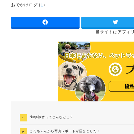
者
おでかけログ (
1
)
-
当サイトは
アフィ
Ninja旅音ってどんなとこ？
ころちゃんから写真レポートが届きました！