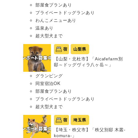
部屋食プランあり
プライベートドッグランあり
わんこメニューあり
温泉あり
超大型犬まで
宿
山梨県
【山梨・北杜市】「Aicafefarm別
邸～ドッグヴィラ八ヶ岳～」
グランピング
同室宿泊OK
部屋食プランあり
プライベートドッグランあり
超大型犬まで
宿
埼玉県
【埼玉・秩父市】「秩父別邸 木叢-
komura-」