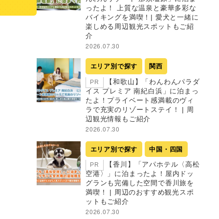
ったよ！ 上質な温泉と豪華多彩な
バイキングを満喫！| 愛犬と一緒に
楽しめる周辺観光スポットもご紹
介
2026.07.30
エリア別で探す
関西
【和歌山】「わんわんパラダ
PR
イス プレミア 南紀白浜」に泊まっ
たよ！プライベート感満載のヴィ
ラで充実のリゾートステイ！ | 周
辺観光情報もご紹介
2026.07.30
エリア別で探す
中国・四国
【香川】「アパホテル〈高松
PR
空港〉」に泊まったよ！屋内ドッ
グランも完備した空間で香川旅を
満喫！ | 周辺のおすすめ観光スポ
ットもご紹介
2026.07.30