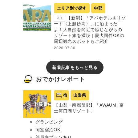
エリア別で探す
中部
【新潟】「アパホテル＆リゾ
PR
ート〈上越妙高〉」に泊まった
よ！大自然を間近で感じながらの
リゾート旅を満喫 | 愛犬同伴OKの
周辺観光スポットもご紹介
2026.07.30
新着記事をもっと見る
おでかけレポート
宿
山梨県
【山梨・南都留郡】「AWAUMI 富
士河口湖リゾート」
グランピング
同室宿泊OK
部屋食プランあり