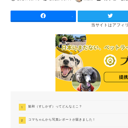
投稿日
更新日
著
者
-
当サイトは
アフィ
鮨和（すしかず）ってどんなとこ？
コマちゃんから写真レポートが届きました！