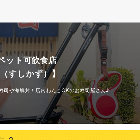
 ペット可飲食店
和（すしかず）】
寿司や海鮮丼！店内わんこOKのお寿司屋さん♪
こ？