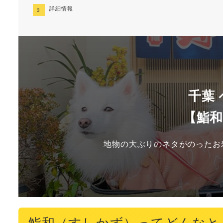
詳細情報
千葉
【鮨
地物の大ぶりのネタがのったお
鮨和（すしかず）ってどんなと