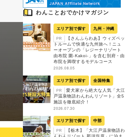
わんことおでかけマガジン
エリア別で探す
九州・沖縄
【さんふらわあ】ウィズペッ
PR
トルームで快適な九州旅へ！ニュ
ーオープンの「レジーナリゾート
由布院 圍-Kakoi-」を含む別府・由
布院を満喫するモデルコース
2026.08.05
エリア別で探す
全国特集
愛犬家から絶大な人気「大江
PR
戸温泉物語わんわんリゾート」全5
施設を徹底紹介！
2026.07.30
エリア別で探す
中部
【栃木】「大江戸温泉物語わ
PR
んわんリゾート 那須塩原」に泊ま