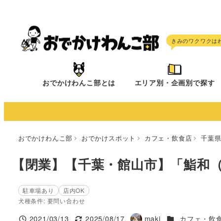
メ
イ
ン
コ
ン
テ
おでかけわんこ部とは
エリア別・企画別で探す
ン
ツ
へ
移
おでかけわんこ部
おでかけスポット
カフェ・飲食店
千葉
動
【閉業】【千葉・館山市】「鮨和
駐車場あり
店内OK
犬種条件: 要問い合わせ
施設ジャンル
2021/03/13
2025/08/17
maki
カフェ・飲