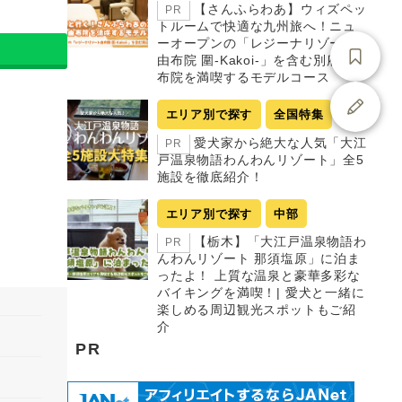
【さんふらわあ】ウィズペッ
PR
トルームで快適な九州旅へ！ニュ
ーオープンの「レジーナリゾート
由布院 圍-Kakoi-」を含む別府・由
布院を満喫するモデルコース
エリア別で探す
全国特集
愛犬家から絶大な人気「大江
PR
戸温泉物語わんわんリゾート」全5
施設を徹底紹介！
エリア別で探す
中部
【栃木】「大江戸温泉物語わ
PR
んわんリゾート 那須塩原」に泊ま
ったよ！ 上質な温泉と豪華多彩な
バイキングを満喫！| 愛犬と一緒に
楽しめる周辺観光スポットもご紹
介
PR