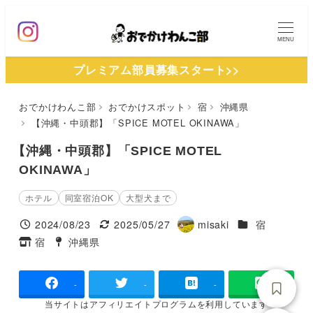
メ
イ
MENU
ン
プレミアム部員募集スタート>>
コ
ン
おでかけわんこ部
おでかけスポット
宿
沖縄県
テ
【沖縄・中頭郡】「SPICE MOTEL OKINAWA」
ン
ツ
【沖縄・中頭郡】「SPICE MOTEL
へ
OKINAWA」
移
ホテル
同室宿泊OK
大型犬まで
動
施設ジャンル
2024/08/23
2025/05/27
misaki
宿
投稿日
更新日
著
宿
沖縄県
タグ
タグ
者
-
-
-
当サイトは
アフィリエイトプログラムを
利用しています