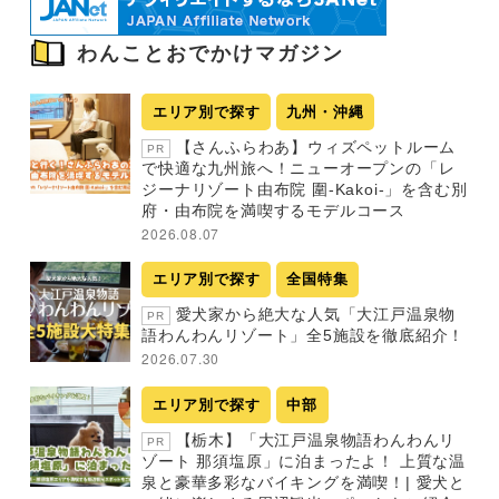
わんことおでかけマガジン
エリア別で探す
九州・沖縄
【さんふらわあ】ウィズペットルーム
PR
で快適な九州旅へ！ニューオープンの「レ
ジーナリゾート由布院 圍-Kakoi-」を含む別
府・由布院を満喫するモデルコース
2026.08.07
エリア別で探す
全国特集
愛犬家から絶大な人気「大江戸温泉物
PR
語わんわんリゾート」全5施設を徹底紹介！
2026.07.30
エリア別で探す
中部
【栃木】「大江戸温泉物語わんわんリ
PR
ゾート 那須塩原」に泊まったよ！ 上質な温
泉と豪華多彩なバイキングを満喫！| 愛犬と