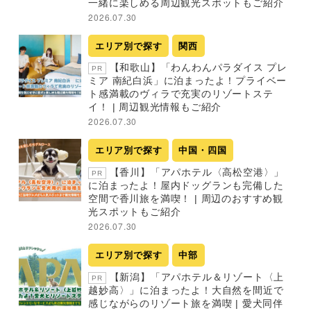
一緒に楽しめる周辺観光スポットもご紹介
2026.07.30
エリア別で探す
関西
【和歌山】「わんわんパラダイス プレ
PR
ミア 南紀白浜」に泊まったよ！プライベー
ト感満載のヴィラで充実のリゾートステ
イ！ | 周辺観光情報もご紹介
2026.07.30
エリア別で探す
中国・四国
【香川】「アパホテル〈高松空港〉」
PR
に泊まったよ！屋内ドッグランも完備した
空間で香川旅を満喫！ | 周辺のおすすめ観
光スポットもご紹介
2026.07.30
エリア別で探す
中部
【新潟】「アパホテル＆リゾート〈上
PR
越妙高〉」に泊まったよ！大自然を間近で
感じながらのリゾート旅を満喫 | 愛犬同伴