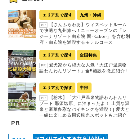
エリア別で探す
九州・沖縄
【さんふらわあ】ウィズペットルーム
PR
で快適な九州旅へ！ニューオープンの「レ
ジーナリゾート由布院 圍-Kakoi-」を含む別
府・由布院を満喫するモデルコース
エリア別で探す
全国特集
愛犬家から絶大な人気「大江戸温泉物
PR
語わんわんリゾート」全5施設を徹底紹介！
エリア別で探す
中部
【栃木】「大江戸温泉物語わんわんリ
PR
ゾート 那須塩原」に泊まったよ！ 上質な温
泉と豪華多彩なバイキングを満喫！| 愛犬と
一緒に楽しめる周辺観光スポットもご紹介
PR