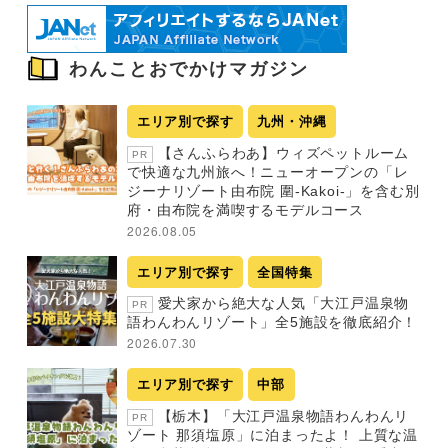
わんことおでかけマガジン
エリア別で探す
九州・沖縄
【さんふらわあ】ウィズペットルーム
PR
で快適な九州旅へ！ニューオープンの「レ
ジーナリゾート由布院 圍-Kakoi-」を含む別
府・由布院を満喫するモデルコース
2026.08.05
エリア別で探す
全国特集
愛犬家から絶大な人気「大江戸温泉物
PR
語わんわんリゾート」全5施設を徹底紹介！
2026.07.30
エリア別で探す
中部
【栃木】「大江戸温泉物語わんわんリ
PR
ゾート 那須塩原」に泊まったよ！ 上質な温