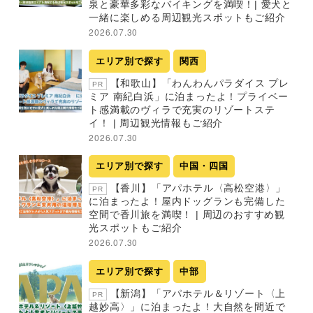
泉と豪華多彩なバイキングを満喫！| 愛犬と
一緒に楽しめる周辺観光スポットもご紹介
2026.07.30
エリア別で探す
関西
【和歌山】「わんわんパラダイス プレ
PR
ミア 南紀白浜」に泊まったよ！プライベー
ト感満載のヴィラで充実のリゾートステ
イ！ | 周辺観光情報もご紹介
2026.07.30
エリア別で探す
中国・四国
【香川】「アパホテル〈高松空港〉」
PR
に泊まったよ！屋内ドッグランも完備した
空間で香川旅を満喫！ | 周辺のおすすめ観
光スポットもご紹介
2026.07.30
エリア別で探す
中部
【新潟】「アパホテル＆リゾート〈上
PR
越妙高〉」に泊まったよ！大自然を間近で