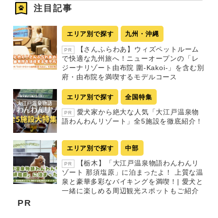
注目記事
エリア別で探す
九州・沖縄
【さんふらわあ】ウィズペットルーム
PR
で快適な九州旅へ！ニューオープンの「レ
ジーナリゾート由布院 圍-Kakoi-」を含む別
府・由布院を満喫するモデルコース
エリア別で探す
全国特集
愛犬家から絶大な人気「大江戸温泉物
PR
語わんわんリゾート」全5施設を徹底紹介！
エリア別で探す
中部
【栃木】「大江戸温泉物語わんわんリ
PR
ゾート 那須塩原」に泊まったよ！ 上質な温
泉と豪華多彩なバイキングを満喫！| 愛犬と
一緒に楽しめる周辺観光スポットもご紹介
PR