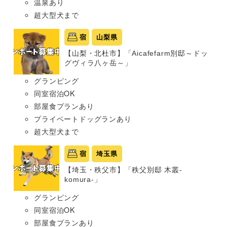
温泉あり
超大型犬まで
宿
山梨県
【山梨・北杜市】「Aicafefarm別邸～ドッ
グヴィラ八ヶ岳～」
グランピング
同室宿泊OK
部屋食プランあり
プライベートドッグランあり
超大型犬まで
宿
埼玉県
【埼玉・秩父市】「秩父別邸 木叢-
komura-」
グランピング
同室宿泊OK
部屋食プランあり