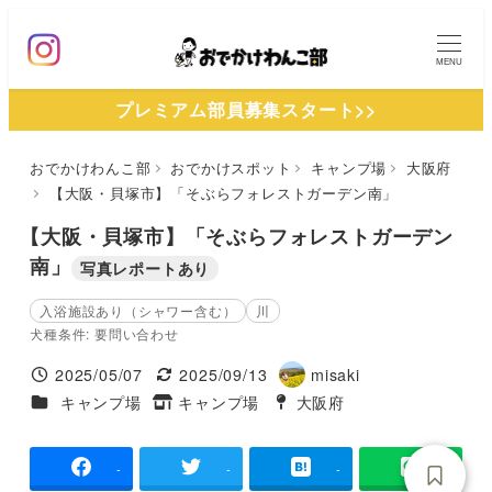
メ
イ
MENU
ン
プレミアム部員募集スタート>>
コ
ン
おでかけわんこ部
おでかけスポット
キャンプ場
大阪府
テ
【大阪・貝塚市】「そぶらフォレストガーデン南」
ン
ツ
【大阪・貝塚市】「そぶらフォレストガーデン
へ
南」
写真レポートあり
移
入浴施設あり（シャワー含む）
川
動
犬種条件: 要問い合わせ
2025/05/07
2025/09/13
misaki
投稿日
更新日
著
施設ジャンル
キャンプ場
キャンプ場
大阪府
タグ
タグ
者
-
-
-