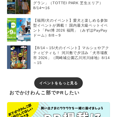
グラン」（TOTTEI PARK 芝生エリア）
8/14〜16
【福岡/犬のイベント】愛犬と楽しめる参加
型イベントが満載！ 国内最大級ペットイベ
ント「Pet博 2026 福岡」（みずほPayPay
ドーム）8/8～9
【8/14～15/犬のイベント】マルシェやアク
ティビティも！ 河川敷で夕涼み「犬市場夜
市 2026」（岡崎城公園乙川河川緑地）8/14
～15
イベントをもっと見る
おでかけわんこ部でPRしたい