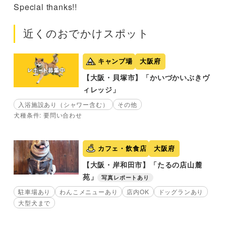
Special thanks!!
近くのおでかけスポット
キャンプ場
大阪府
【大阪・貝塚市】「かいづかいぶきヴ
ィレッジ」
入浴施設あり（シャワー含む）
その他
犬種条件: 要問い合わせ
カフェ・飲食店
大阪府
【大阪・岸和田市】「たるの店山麓
苑」
写真レポートあり
駐車場あり
わんこメニューあり
店内OK
ドッグランあり
大型犬まで