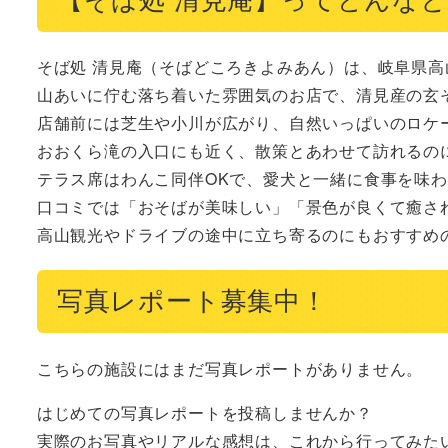
そば処 清見庵（そばどころきよみあん）は、岐阜県高
山あいに佇む落ち着いた雰囲気のお店で、清見産の玄そ
店舗前には芝生や小川が広がり、自然いっぱいのロケー
おおくら滝の入口にも近く、散策とあわせて訪れるのに
テラス席はわんこ同伴OKで、愛犬と一緒に食事を味わ
口コミでは「おそばが美味しい」「景色が良くて癒され
高山観光やドライブの途中に立ち寄るのにもおすすめ
写真レポート募集中！
こちらの施設にはまだ写真レポートがありません。
はじめての写真レポートを投稿しませんか？
実際のお写真やリアルな感想は、これから行ってみた