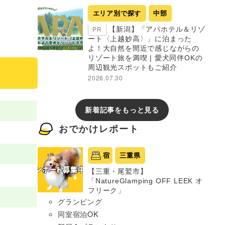
エリア別で探す
中部
【新潟】「アパホテル＆リゾ
PR
ート〈上越妙高〉」に泊まった
よ！大自然を間近で感じながらの
リゾート旅を満喫 | 愛犬同伴OKの
周辺観光スポットもご紹介
2026.07.30
新着記事をもっと見る
おでかけレポート
宿
三重県
【三重・尾鷲市】
「NatureGlamping OFF LEEK オ
フリーク」
グランピング
同室宿泊OK