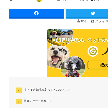
投稿日
著
タグ
者
-
当サイトは
アフィ
【そば処 清見庵】ってどんなとこ？
写真レポート募集中！