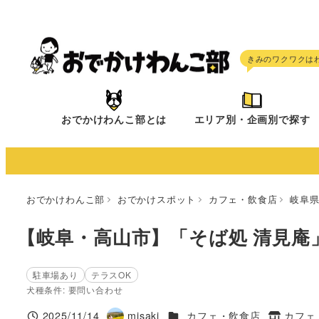
メ
イ
ン
コ
ン
テ
おでかけわんこ部とは
エリア別・企画別で探す
ン
ツ
へ
移
おでかけわんこ部
おでかけスポット
カフェ・飲食店
岐阜
動
【岐阜・高山市】「そば処 清見庵
駐車場あり
テラスOK
犬種条件: 要問い合わせ
施設ジャンル
2025/11/14
misaki
カフェ・飲食店
カフェ