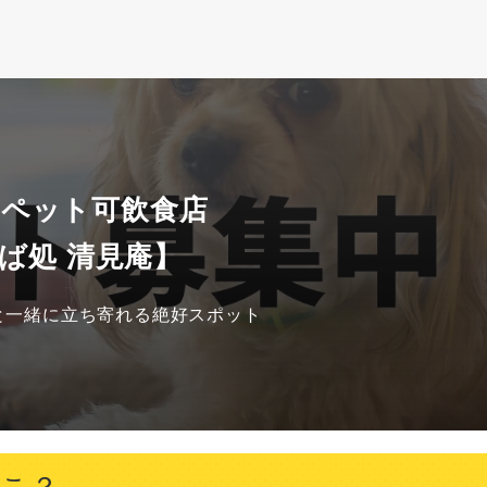
 ペット可飲食店
ば処 清見庵】
と一緒に立ち寄れる絶好スポット
とこ？