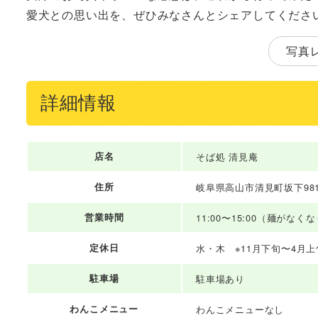
愛犬との思い出を、ぜひみなさんとシェアしてくださ
写真
詳細情報
店名
そば処 清見庵
住所
岐阜県高山市清見町坂下981
営業時間
11:00〜15:00（麺がなくな
定休日
水・木 ※11月下旬〜4月
駐車場
駐車場あり
わんこメニュー
わんこメニューなし