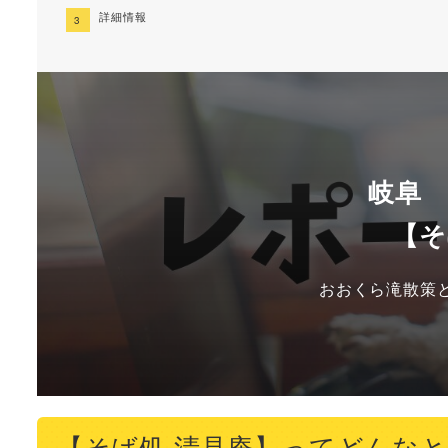
詳細情報
岐阜
【そ
おおくら滝散策
【そば処 清見庵】ってどんな