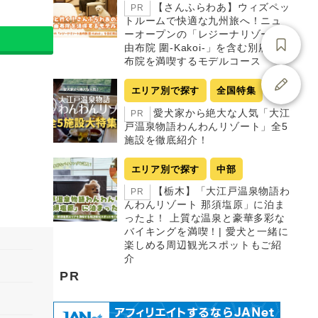
【さんふらわあ】ウィズペッ
PR
トルームで快適な九州旅へ！ニュ
ーオープンの「レジーナリゾート
由布院 圍-Kakoi-」を含む別府・由
布院を満喫するモデルコース
エリア別で探す
全国特集
愛犬家から絶大な人気「大江
PR
戸温泉物語わんわんリゾート」全5
施設を徹底紹介！
エリア別で探す
中部
【栃木】「大江戸温泉物語わ
PR
んわんリゾート 那須塩原」に泊ま
ったよ！ 上質な温泉と豪華多彩な
バイキングを満喫！| 愛犬と一緒に
楽しめる周辺観光スポットもご紹
介
PR