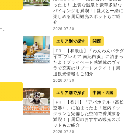
ったよ！ 上質な温泉と豪華多彩な
バイキングを満喫！| 愛犬と一緒に
楽しめる周辺観光スポットもご紹
介
。

2026.07.30
エリア別で探す
関西
【和歌山】「わんわんパラダ
PR
イス プレミア 南紀白浜」に泊まっ
たよ！プライベート感満載のヴィ
ラで充実のリゾートステイ！ | 周
辺観光情報もご紹介
2026.07.30
エリア別で探す
中国・四国
【香川】「アパホテル〈高松
PR
空港〉」に泊まったよ！屋内ドッ
グランも完備した空間で香川旅を
満喫！ | 周辺のおすすめ観光スポ
ットもご紹介
2026.07.30