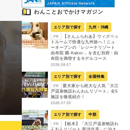
わんことおでかけマガジン
エリア別で探す
九州・沖縄
【さんふらわあ】ウィズペッ
PR
トルームで快適な九州旅へ！ニュ
ーオープンの「レジーナリゾート
由布院 圍-Kakoi-」を含む別府・由
布院を満喫するモデルコース
2026.08.07
エリア別で探す
全国特集
愛犬家から絶大な人気「大江
PR
戸温泉物語わんわんリゾート」全5
施設を徹底紹介！
2026.07.30
エリア別で探す
中部
【栃木】「大江戸温泉物語わ
PR
んわんリゾート 那須塩原」に泊ま