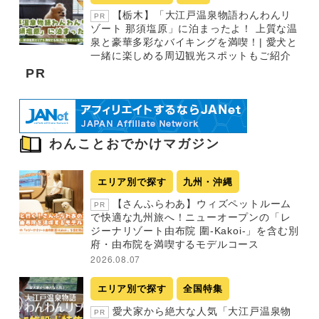
【栃木】「大江戸温泉物語わんわんリ
PR
ゾート 那須塩原」に泊まったよ！ 上質な温
泉と豪華多彩なバイキングを満喫！| 愛犬と
一緒に楽しめる周辺観光スポットもご紹介
PR
わんことおでかけマガジン
エリア別で探す
九州・沖縄
【さんふらわあ】ウィズペットルーム
PR
で快適な九州旅へ！ニューオープンの「レ
ジーナリゾート由布院 圍-Kakoi-」を含む別
府・由布院を満喫するモデルコース
2026.08.07
エリア別で探す
全国特集
愛犬家から絶大な人気「大江戸温泉物
PR