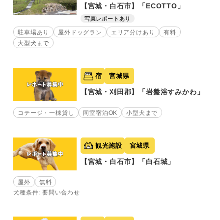
【宮城・白石市】「ECOTTO」
写真レポートあり
駐車場あり
屋外ドッグラン
エリア分けあり
有料
大型犬まで
宿
宮城県
【宮城・刈田郡】「岩盤浴すみかわ」
コテージ・一棟貸し
同室宿泊OK
小型犬まで
観光施設
宮城県
【宮城・白石市】「白石城」
屋外
無料
犬種条件: 要問い合わせ