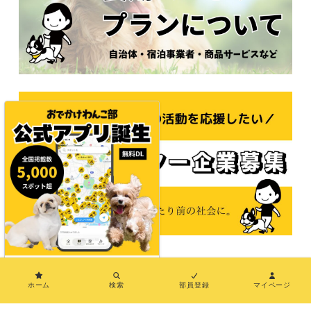
×
© 2021おでかけわんこ部
ホーム
検索
部員登録
マイページ