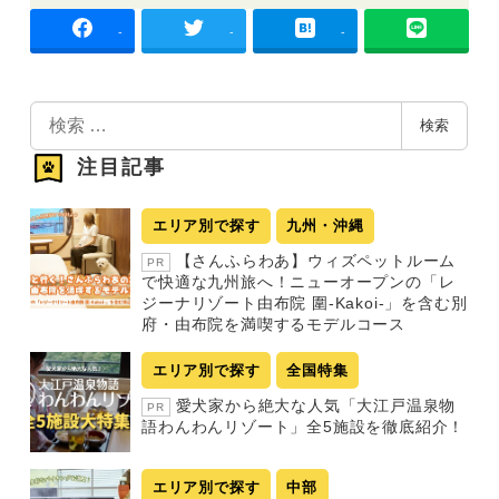
-
-
-
検
検索
索
注目記事
エリア別で探す
九州・沖縄
【さんふらわあ】ウィズペットルーム
PR
で快適な九州旅へ！ニューオープンの「レ
ジーナリゾート由布院 圍-Kakoi-」を含む別
府・由布院を満喫するモデルコース
エリア別で探す
全国特集
愛犬家から絶大な人気「大江戸温泉物
PR
語わんわんリゾート」全5施設を徹底紹介！
エリア別で探す
中部