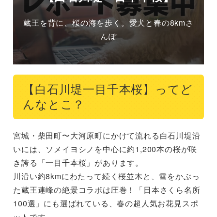
蔵王を背に、桜の海を歩く。愛犬と春の8kmさ
んぽ
【白石川堤一目千本桜】ってど
んなとこ？
宮城・柴田町〜大河原町にかけて流れる白石川堤沿
いには、ソメイヨシノを中心に約1,200本の桜が咲
き誇る「一目千本桜」があります。

川沿い約8kmにわたって続く桜並木と、雪をかぶっ
た蔵王連峰の絶景コラボは圧巻！「日本さくら名所
100選」にも選ばれている、春の超人気お花見スポ
ットです。
