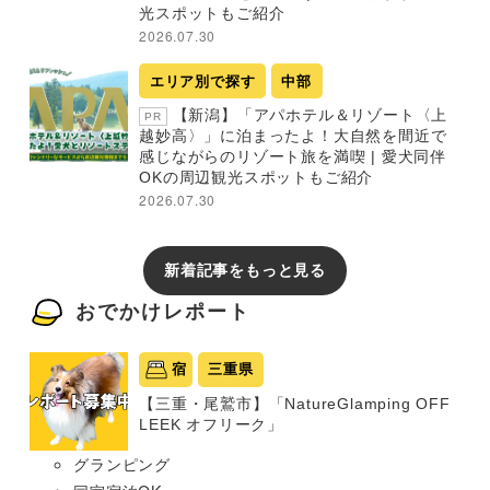
光スポットもご紹介
2026.07.30
エリア別で探す
中部
【新潟】「アパホテル＆リゾート〈上
PR
越妙高〉」に泊まったよ！大自然を間近で
感じながらのリゾート旅を満喫 | 愛犬同伴
OKの周辺観光スポットもご紹介
2026.07.30
新着記事をもっと見る
おでかけレポート
宿
三重県
【三重・尾鷲市】「NatureGlamping OFF
LEEK オフリーク」
グランピング