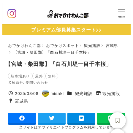
メ
イ
MENU
ン
プレミアム部員募集スタート>>
コ
ン
おでかけわんこ部
おでかけスポット
観光施設
宮城県
テ
【宮城・柴田郡】「白石川堤一目千本桜」
ン
ツ
【宮城・柴田郡】「白石川堤一目千本桜」
へ
駐車場あり
屋外
無料
移
犬種条件: 要問い合わせ
動
施設ジャンル
2025/08/08
misaki
観光施設
観光施設
投稿日
著
タグ
宮城県
タグ
者
-
-
-
当サイトは
アフィリエイトプログラムを
利用しています