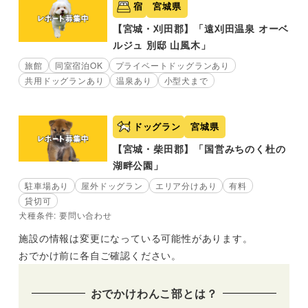
宿
宮城県
【宮城・刈田郡】「遠刈田温泉 オーベ
ルジュ 別邸 山風木」
旅館
同室宿泊OK
プライベートドッグランあり
共用ドッグランあり
温泉あり
小型犬まで
ドッグラン
宮城県
【宮城・柴田郡】「国営みちのく杜の
湖畔公園」
駐車場あり
屋外ドッグラン
エリア分けあり
有料
貸切可
犬種条件: 要問い合わせ
施設の情報は変更になっている可能性があります。
おでかけ前に各自ご確認ください。
おでかけわんこ部とは？