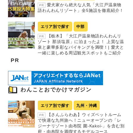
愛犬家から絶大な人気「大江戸温泉物
PR
語わんわんリゾート」全5施設を徹底紹介！
エリア別で探す
中部
【栃木】「大江戸温泉物語わんわんリ
PR
ゾート 那須塩原」に泊まったよ！ 上質な温
泉と豪華多彩なバイキングを満喫！| 愛犬と
一緒に楽しめる周辺観光スポットもご紹介
PR
わんことおでかけマガジン
エリア別で探す
九州・沖縄
【さんふらわあ】ウィズペットルーム
PR
で快適な九州旅へ！ニューオープンの「レ
ジーナリゾート由布院 圍-Kakoi-」を含む別
府・由布院を満喫するモデルコース