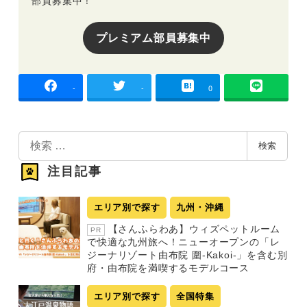
プレミアム部員募集中
-
-
0
検
検索
索
注目記事
エリア別で探す
九州・沖縄
【さんふらわあ】ウィズペットルーム
PR
で快適な九州旅へ！ニューオープンの「レ
ジーナリゾート由布院 圍-Kakoi-」を含む別
府・由布院を満喫するモデルコース
エリア別で探す
全国特集