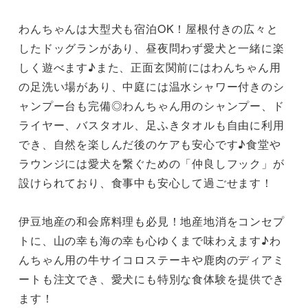
わんちゃんは大型犬も宿泊OK！屋根付きの広々と
したドッグランがあり、昼夜問わず愛犬と一緒に楽
しく遊べます♪また、正面玄関前にはわんちゃん用
の足洗い場があり、中庭には温水シャワー付きのシ
ャンプー台も完備◎わんちゃん用のシャンプー、ド
ライヤー、バスタオル、足ふきタオルも自由に利用
でき、自然を楽しんだ後のケアも安心です♪食堂や
ラウンジには愛犬を繋ぐための「仲良しフック」が
設けられており、食事中も安心して過ごせます！

伊豆地産の和会席料理も必見！地産地消をコンセプ
トに、山の幸も海の幸も心ゆくまで味わえます♪わ
んちゃん用の牛サイコロステーキや鹿肉のディアミ
ートも注文でき、愛犬にも特別な食体験を提供でき
ます！