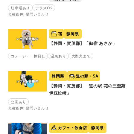
駐車場あり
テラスOK
犬種条件: 要問い合わせ
宿
静岡県
【静岡・賀茂郡】「御宿 あさか」
コテージ・一棟貸し
温泉あり
大型犬まで
静岡県
道の駅・SA
【静岡・賀茂郡】「道の駅 花の三聖苑
伊豆松崎」
公園あり
犬種条件: 要問い合わせ
カフェ・飲食店
静岡県