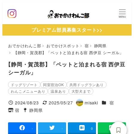
メ
イ
MENU
ン
プレミアム部員募集スタート>>
コ
ン
おでかけわんこ部
おでかけスポット
宿
静岡県
テ
【静岡・賀茂郡】「ペットと泊まれる宿 西伊豆 シーガル」
ン
ツ
【静岡・賀茂郡】「ペットと泊まれる宿 西伊豆
へ
シーガル」
移
ドッグリゾート
同室宿泊OK
共用ドッグランあり
動
わんこメニューあり
温泉あり
大型犬まで
施設ジャンル
2024/08/23
2025/05/27
misaki
宿
投稿日
更新日
著
宿
静岡県
タグ
タグ
者
-
-
0