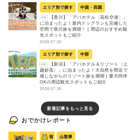
エリア別で探す
中国・四国
【香川】「アパホテル〈高松空港〉」
PR
に泊まったよ！屋内ドッグランも完備した
空間で香川旅を満喫！ | 周辺のおすすめ観
光スポットもご紹介
2026.07.30
エリア別で探す
中部
【新潟】「アパホテル＆リゾート〈上
PR
越妙高〉」に泊まったよ！大自然を間近で
感じながらのリゾート旅を満喫 | 愛犬同伴
OKの周辺観光スポットもご紹介
2026.07.30
新着記事をもっと見る
おでかけレポート
宿
山梨県