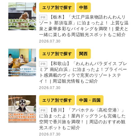
エリア別で探す
中部
【栃木】「大江戸温泉物語わんわんリ
PR
ゾート 那須塩原」に泊まったよ！ 上質な温
泉と豪華多彩なバイキングを満喫！| 愛犬と
一緒に楽しめる周辺観光スポットもご紹介
2026.07.30
エリア別で探す
関西
【和歌山】「わんわんパラダイス プレ
PR
ミア 南紀白浜」に泊まったよ！プライベー
ト感満載のヴィラで充実のリゾートステ
イ！ | 周辺観光情報もご紹介
2026.07.30
エリア別で探す
中国・四国
【香川】「アパホテル〈高松空港〉」
PR
に泊まったよ！屋内ドッグランも完備した
空間で香川旅を満喫！ | 周辺のおすすめ観
光スポットもご紹介
2026.07.30