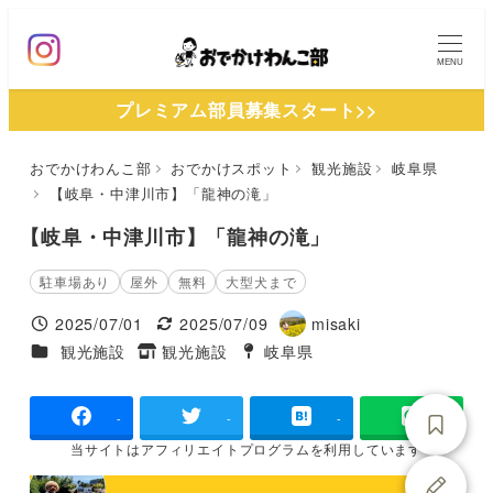
メ
イ
MENU
ン
プレミアム部員募集スタート>>
コ
ン
おでかけわんこ部
おでかけスポット
観光施設
岐阜県
テ
【岐阜・中津川市】「龍神の滝」
ン
ツ
【岐阜・中津川市】「龍神の滝」
へ
駐車場あり
屋外
無料
大型犬まで
移
2025/07/01
2025/07/09
misaki
動
投稿日
更新日
著
施設ジャンル
観光施設
観光施設
岐阜県
タグ
タグ
者
-
-
-
当サイトは
アフィリエイトプログラムを
利用しています