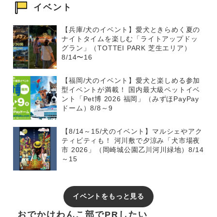
イベント
【兵庫/犬のイベント】愛犬ときらめく夏の
ナイトタイムを楽しむ「ライトアップドッ
グラン」（TOTTEI PARK 芝生エリア）
8/14〜16
【福岡/犬のイベント】愛犬と楽しめる参加
型イベントが満載！ 国内最大級ペットイベ
ント「Pet博 2026 福岡」（みずほPayPay
ドーム）8/8～9
【8/14～15/犬のイベント】マルシェやアク
ティビティも！ 河川敷で夕涼み「犬市場夜
市 2026」（岡崎城公園乙川河川緑地）8/14
～15
イベントをもっと見る
おでかけわんこ部でPRしたい