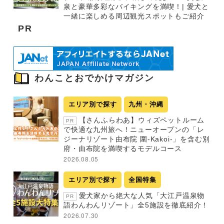
泉と豪華多彩なバイキングを満喫！| 愛犬と
一緒に楽しめる周辺観光スポットもご紹介
PR
わんことおでかけマガジン
エリア別で探す
九州・沖縄
【さんふらわあ】ウィズペットルーム
PR
で快適な九州旅へ！ニューオープンの「レ
ジーナリゾート由布院 圍-Kakoi-」を含む別
府・由布院を満喫するモデルコース
2026.08.05
エリア別で探す
全国特集
愛犬家から絶大な人気「大江戸温泉物
PR
語わんわんリゾート」全5施設を徹底紹介！
2026.07.30