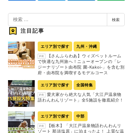
検
検索
索
注目記事
エリア別で探す
九州・沖縄
【さんふらわあ】ウィズペットルーム
PR
で快適な九州旅へ！ニューオープンの「レ
ジーナリゾート由布院 圍-Kakoi-」を含む別
府・由布院を満喫するモデルコース
エリア別で探す
全国特集
愛犬家から絶大な人気「大江戸温泉物
PR
語わんわんリゾート」全5施設を徹底紹介！
エリア別で探す
中部
【栃木】「大江戸温泉物語わんわんリ
PR
ゾート 那須塩原」に泊まったよ！ 上質な温