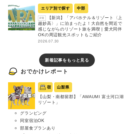
エリア別で探す
中部
【新潟】「アパホテル＆リゾート〈上
PR
越妙高〉」に泊まったよ！大自然を間近で
感じながらのリゾート旅を満喫 | 愛犬同伴
OKの周辺観光スポットもご紹介
2026.07.30
新着記事をもっと見る
おでかけレポート
宿
山梨県
【山梨・南都留郡】「AWAUMI 富士河口湖
リゾート」
グランピング
同室宿泊OK
部屋食プランあり