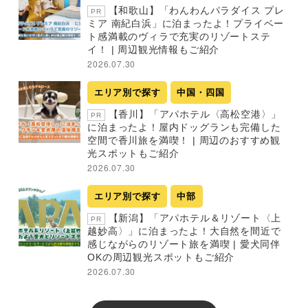
【和歌山】「わんわんパラダイス プレ
PR
ミア 南紀白浜」に泊まったよ！プライベー
ト感満載のヴィラで充実のリゾートステ
イ！ | 周辺観光情報もご紹介
2026.07.30
エリア別で探す
中国・四国
【香川】「アパホテル〈高松空港〉」
PR
に泊まったよ！屋内ドッグランも完備した
空間で香川旅を満喫！ | 周辺のおすすめ観
光スポットもご紹介
2026.07.30
エリア別で探す
中部
【新潟】「アパホテル＆リゾート〈上
PR
越妙高〉」に泊まったよ！大自然を間近で
感じながらのリゾート旅を満喫 | 愛犬同伴
OKの周辺観光スポットもご紹介
2026.07.30