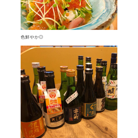
色鮮やか◎