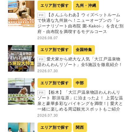
エリア別で探す
九州・沖縄
【さんふらわあ】ウィズペットルーム
PR
で快適な九州旅へ！ニューオープンの「レ
ジーナリゾート由布院 圍-Kakoi-」を含む別
府・由布院を満喫するモデルコース
2026.08.07
エリア別で探す
全国特集
愛犬家から絶大な人気「大江戸温泉物
PR
語わんわんリゾート」全5施設を徹底紹介！
2026.07.30
エリア別で探す
中部
【栃木】「大江戸温泉物語わんわんリ
PR
ゾート 那須塩原」に泊まったよ！ 上質な温
泉と豪華多彩なバイキングを満喫！| 愛犬と
一緒に楽しめる周辺観光スポットもご紹介
2026.07.30
エリア別で探す
関西