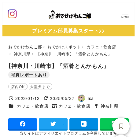
メ
イ
MENU
ン
プレミアム部員募集スタート>>
コ
ン
おでかけわんこ部
おでかけスポット
カフェ・飲食店
テ
神奈川県
【神奈川・川崎市】「酒肴とんかもん」
ン
ツ
【神奈川・川崎市】「酒肴とんかもん」
へ
写真レポートあり
移
店内OK
大型犬まで
動
2023/01/12
2025/05/27
lisa
投稿日
更新日
著
施設ジャンル
カフェ・飲食店
カフェ・飲食店
神奈川県
タグ
者
タグ
-
-
-
当サイトは
アフィリエイトプログラムを
利用しています