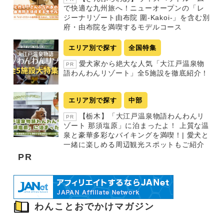
で快適な九州旅へ！ニューオープンの「レ
ジーナリゾート由布院 圍-Kakoi-」を含む別
府・由布院を満喫するモデルコース
エリア別で探す
全国特集
愛犬家から絶大な人気「大江戸温泉物
PR
語わんわんリゾート」全5施設を徹底紹介！
エリア別で探す
中部
【栃木】「大江戸温泉物語わんわんリ
PR
ゾート 那須塩原」に泊まったよ！ 上質な温
泉と豪華多彩なバイキングを満喫！| 愛犬と
一緒に楽しめる周辺観光スポットもご紹介
PR
わんことおでかけマガジン