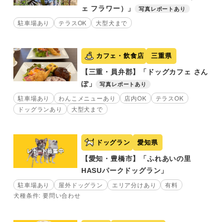
ェ フラワー）」
写真レポートあり
駐車場あり
テラスOK
大型犬まで
カフェ・飲食店
三重県
【三重・員弁郡】「ドッグカフェ さん
ぽ」
写真レポートあり
駐車場あり
わんこメニューあり
店内OK
テラスOK
ドッグランあり
大型犬まで
ドッグラン
愛知県
【愛知・豊橋市】「ふれあいの里
HASUパークドッグラン」
駐車場あり
屋外ドッグラン
エリア分けあり
有料
犬種条件: 要問い合わせ