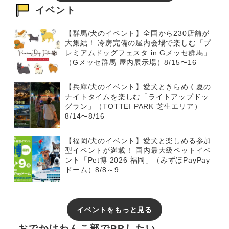
イベント
【群馬/犬のイベント】全国から230店舗が
大集結！ 冷房完備の屋内会場で楽しむ「プ
レミアムドッグフェスタ in Gメッセ群馬」
（Gメッセ群馬 屋内展示場）8/15〜16
【兵庫/犬のイベント】愛犬ときらめく夏の
ナイトタイムを楽しむ「ライトアップドッ
グラン」（TOTTEI PARK 芝生エリア）
8/14〜8/16
【福岡/犬のイベント】愛犬と楽しめる参加
型イベントが満載！ 国内最大級ペットイベ
ント「Pet博 2026 福岡」（みずほPayPay
ドーム）8/8～9
イベントをもっと見る
おでかけわんこ部でPRしたい