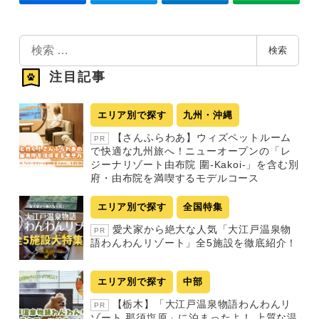
検
検索
索
注目記事
エリア別で探す
九州・沖縄
【さんふらわあ】ウィズペットルーム
PR
で快適な九州旅へ！ニューオープンの「レ
ジーナリゾート由布院 圍-Kakoi-」を含む別
府・由布院を満喫するモデルコース
エリア別で探す
全国特集
愛犬家から絶大な人気「大江戸温泉物
PR
語わんわんリゾート」全5施設を徹底紹介！
エリア別で探す
中部
【栃木】「大江戸温泉物語わんわんリ
PR
ゾート 那須塩原」に泊まったよ！ 上質な温