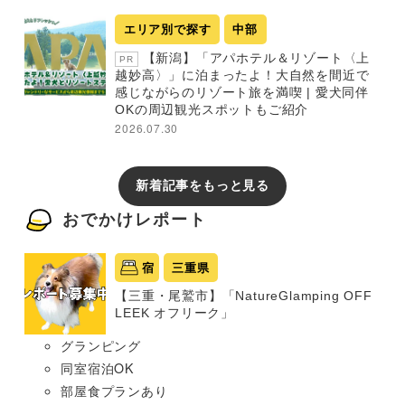
エリア別で探す
中部
【新潟】「アパホテル＆リゾート〈上
PR
越妙高〉」に泊まったよ！大自然を間近で
感じながらのリゾート旅を満喫 | 愛犬同伴
OKの周辺観光スポットもご紹介
2026.07.30
新着記事をもっと見る
おでかけレポート
宿
三重県
【三重・尾鷲市】「NatureGlamping OFF
LEEK オフリーク」
グランピング
同室宿泊OK
部屋食プランあり