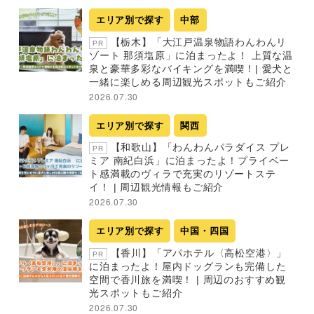
エリア別で探す
中部
【栃木】「大江戸温泉物語わんわんリ
PR
ゾート 那須塩原」に泊まったよ！ 上質な温
泉と豪華多彩なバイキングを満喫！| 愛犬と
一緒に楽しめる周辺観光スポットもご紹介
2026.07.30
エリア別で探す
関西
【和歌山】「わんわんパラダイス プレ
PR
ミア 南紀白浜」に泊まったよ！プライベー
ト感満載のヴィラで充実のリゾートステ
イ！ | 周辺観光情報もご紹介
2026.07.30
エリア別で探す
中国・四国
【香川】「アパホテル〈高松空港〉」
PR
に泊まったよ！屋内ドッグランも完備した
空間で香川旅を満喫！ | 周辺のおすすめ観
光スポットもご紹介
2026.07.30