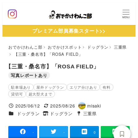
メ
イ
MENU
ン
プレミアム部員募集スタート>>
コ
ン
おでかけわんこ部
おでかけスポット
ドッグラン
三重県
テ
【三重・桑名市】「ROSA FIELD」
ン
ツ
【三重・桑名市】「ROSA FIELD」
へ
写真レポートあり
移
駐車場あり
屋外ドッグラン
エリア分けあり
有料
動
貸切可
超大型犬まで
2025/06/12
2025/08/26
misaki
投稿日
更新日
著
施設ジャンル
ドッグラン
ドッグラン
三重県
タグ
タグ
者
-
-
0