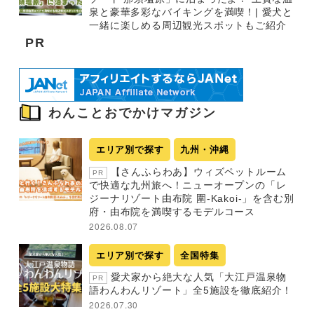
泉と豪華多彩なバイキングを満喫！| 愛犬と
一緒に楽しめる周辺観光スポットもご紹介
PR
わんことおでかけマガジン
エリア別で探す
九州・沖縄
【さんふらわあ】ウィズペットルーム
PR
で快適な九州旅へ！ニューオープンの「レ
ジーナリゾート由布院 圍-Kakoi-」を含む別
府・由布院を満喫するモデルコース
2026.08.07
エリア別で探す
全国特集
愛犬家から絶大な人気「大江戸温泉物
PR
語わんわんリゾート」全5施設を徹底紹介！
2026.07.30