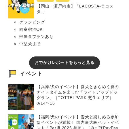
【岡山・瀬戸内市】「LACOSTA-ラコス
タ-」
グランピング
同室宿泊OK
部屋食プランあり
中型犬まで
おでかけレポートをもっと見る
イベント
【兵庫/犬のイベント】愛犬ときらめく夏の
ナイトタイムを楽しむ「ライトアップドッ
グラン」（TOTTEI PARK 芝生エリア）
8/14〜16
【福岡/犬のイベント】愛犬と楽しめる参加
型イベントが満載！ 国内最大級ペットイベ
ント「Pet博 2026 福岡」（みずほPayPay