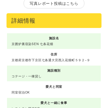
写真レポート投稿はこちら
詳細情報
施設名
京囲炉裏宿染SEN 七条花畑
住所
京都府京都市下京区七条通大宮西入花畑町５９２−９
施設種別
コテージ・一棟貸し
愛犬と同室
同室宿泊OK
愛犬と一緒に食事