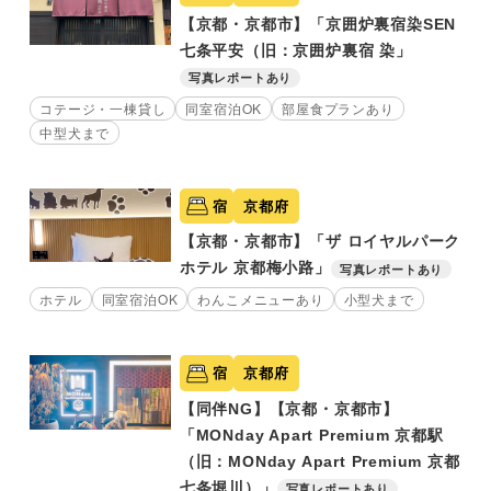
【京都・京都市】「京囲炉裏宿染SEN
七条平安（旧：京囲炉裏宿 染」
写真レポートあり
コテージ・一棟貸し
同室宿泊OK
部屋食プランあり
中型犬まで
宿
京都府
【京都・京都市】「ザ ロイヤルパーク
ホテル 京都梅小路」
写真レポートあり
ホテル
同室宿泊OK
わんこメニューあり
小型犬まで
宿
京都府
【同伴NG】【京都・京都市】
「MONday Apart Premium 京都駅
（旧：MONday Apart Premium 京都
七条堀川）」
写真レポートあり