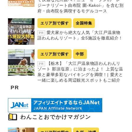
ジーナリゾート由布院 圍-Kakoi-」を含む別
府・由布院を満喫するモデルコース
エリア別で探す
全国特集
愛犬家から絶大な人気「大江戸温泉物
PR
語わんわんリゾート」全5施設を徹底紹介！
エリア別で探す
中部
【栃木】「大江戸温泉物語わんわんリ
PR
ゾート 那須塩原」に泊まったよ！ 上質な温
泉と豪華多彩なバイキングを満喫！| 愛犬と
一緒に楽しめる周辺観光スポットもご紹介
PR
わんことおでかけマガジン