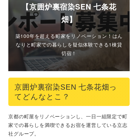
【京囲炉裏宿染SEN 七条花
畑】
築100年を超える町家をリノベーション！はん
なりと町家での暮らしを疑似体験できる1棟貸
切宿！
京囲炉裏宿染SEN 七条花畑っ
てどんなとこ？
京都の町屋をリノベーションし、一日一組限定で町
家での暮らしを満喫できるお宿を運営している立志
社グループ。
