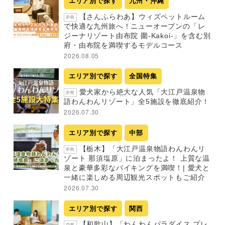
エリア別で探す
九州・沖縄
【さんふらわあ】ウィズペットルーム
PR
で快適な九州旅へ！ニューオープンの「レ
ジーナリゾート由布院 圍-Kakoi-」を含む別
府・由布院を満喫するモデルコース
2026.08.05
エリア別で探す
全国特集
愛犬家から絶大な人気「大江戸温泉物
PR
語わんわんリゾート」全5施設を徹底紹介！
2026.07.30
エリア別で探す
中部
【栃木】「大江戸温泉物語わんわんリ
PR
ゾート 那須塩原」に泊まったよ！ 上質な温
泉と豪華多彩なバイキングを満喫！| 愛犬と
一緒に楽しめる周辺観光スポットもご紹介
2026.07.30
エリア別で探す
関西
【和歌山】「わんわんパラダイス プレ
PR