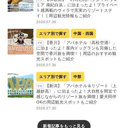
ミア 南紀白浜」に泊まったよ！プライベー
ト感満載のヴィラで充実のリゾートステ
イ！ | 周辺観光情報もご紹介
2026.07.30
エリア別で探す
中国・四国
【香川】「アパホテル〈高松空港〉」
PR
に泊まったよ！屋内ドッグランも完備した
空間で香川旅を満喫！ | 周辺のおすすめ観
光スポットもご紹介
2026.07.30
エリア別で探す
中部
【新潟】「アパホテル＆リゾート〈上
PR
越妙高〉」に泊まったよ！大自然を間近で
感じながらのリゾート旅を満喫 | 愛犬同伴
OKの周辺観光スポットもご紹介
2026.07.30
新着記事をもっと見る