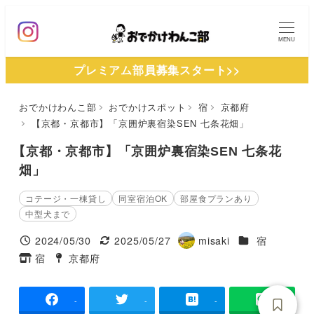
メ
イ
MENU
ン
プレミアム部員募集スタート>>
コ
ン
おでかけわんこ部
おでかけスポット
宿
京都府
テ
【京都・京都市】「京囲炉裏宿染SEN 七条花畑」
ン
ツ
【京都・京都市】「京囲炉裏宿染SEN 七条花
へ
畑」
移
コテージ・一棟貸し
同室宿泊OK
部屋食プランあり
動
中型犬まで
施設ジャンル
2024/05/30
2025/05/27
misaki
宿
投稿日
更新日
著
宿
京都府
タグ
タグ
者
-
-
-