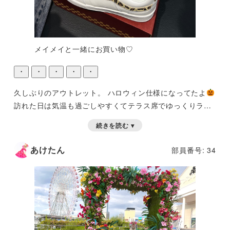
メイメイと一緒にお買い物♡
・
・
・
・
・
久しぶりのアウトレット。
ハロウィン仕様になってたよ
訪れた日は気温も過ごしやすくてテラス席でゆっくりラン
チしてビーチをお散歩できたよ
続きを読む ▾
あけたん
部員番号: 34