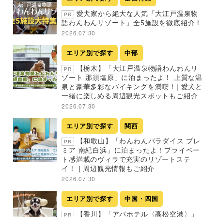
愛犬家から絶大な人気「大江戸温泉物
PR
語わんわんリゾート」全5施設を徹底紹介！
2026.07.30
エリア別で探す
中部
【栃木】「大江戸温泉物語わんわんリ
PR
ゾート 那須塩原」に泊まったよ！ 上質な温
泉と豪華多彩なバイキングを満喫！| 愛犬と
一緒に楽しめる周辺観光スポットもご紹介
2026.07.30
エリア別で探す
関西
【和歌山】「わんわんパラダイス プレ
PR
ミア 南紀白浜」に泊まったよ！プライベー
ト感満載のヴィラで充実のリゾートステ
イ！ | 周辺観光情報もご紹介
2026.07.30
エリア別で探す
中国・四国
【香川】「アパホテル〈高松空港〉」
PR