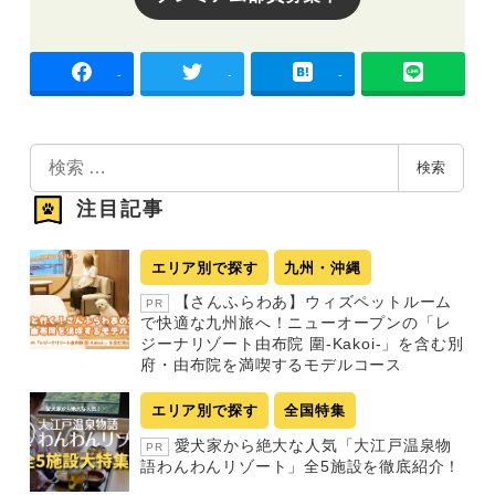
-
-
-
検
検索
索
注目記事
エリア別で探す
九州・沖縄
【さんふらわあ】ウィズペットルーム
PR
で快適な九州旅へ！ニューオープンの「レ
ジーナリゾート由布院 圍-Kakoi-」を含む別
府・由布院を満喫するモデルコース
エリア別で探す
全国特集
愛犬家から絶大な人気「大江戸温泉物
PR
語わんわんリゾート」全5施設を徹底紹介！