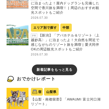
に泊まったよ！屋内ドッグランも完備した
空間で香川旅を満喫！ | 周辺のおすすめ観
光スポットもご紹介
2026.07.30
エリア別で探す
中部
【新潟】「アパホテル＆リゾート〈上
PR
越妙高〉」に泊まったよ！大自然を間近で
感じながらのリゾート旅を満喫 | 愛犬同伴
OKの周辺観光スポットもご紹介
2026.07.30
新着記事をもっと見る
おでかけレポート
宿
山梨県
【山梨・南都留郡】「AWAUMI 富士河口湖
リゾート」