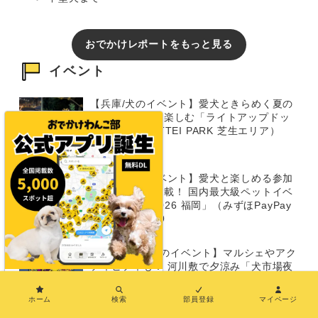
おでかけレポートをもっと見る
イベント
【兵庫/犬のイベント】愛犬ときらめく夏の
ナイトタイムを楽しむ「ライトアップドッ
グラン」（TOTTEI PARK 芝生エリア）
8/14〜16
【福岡/犬のイベント】愛犬と楽しめる参加
型イベントが満載！ 国内最大級ペットイベ
ント「Pet博 2026 福岡」（みずほPayPay
ドーム）8/8～9
【8/14～15/犬のイベント】マルシェやアク
ティビティも！ 河川敷で夕涼み「犬市場夜
市 2026」（岡崎城公園乙川河川緑地）8/14
×
～15
ホーム
検索
部員登録
マイページ