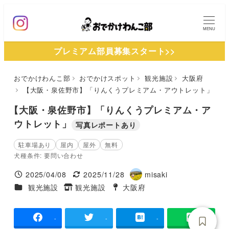
メ
イ
MENU
ン
プレミアム部員募集スタート>>
コ
ン
おでかけわんこ部
おでかけスポット
観光施設
大阪府
テ
【大阪・泉佐野市】「りんくうプレミアム・アウトレット」
ン
ツ
【大阪・泉佐野市】「りんくうプレミアム・ア
へ
ウトレット」
写真レポートあり
移
駐車場あり
屋内
屋外
無料
動
犬種条件: 要問い合わせ
2025/04/08
2025/11/28
misaki
投稿日
更新日
著
施設ジャンル
観光施設
観光施設
大阪府
タグ
タグ
者
-
-
-