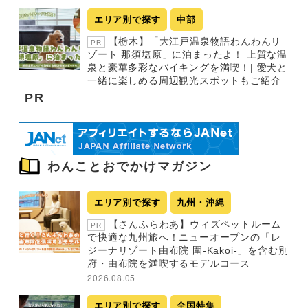
エリア別で探す
中部
【栃木】「大江戸温泉物語わんわんリ
PR
ゾート 那須塩原」に泊まったよ！ 上質な温
泉と豪華多彩なバイキングを満喫！| 愛犬と
一緒に楽しめる周辺観光スポットもご紹介
PR
わんことおでかけマガジン
エリア別で探す
九州・沖縄
【さんふらわあ】ウィズペットルーム
PR
で快適な九州旅へ！ニューオープンの「レ
ジーナリゾート由布院 圍-Kakoi-」を含む別
府・由布院を満喫するモデルコース
2026.08.05
エリア別で探す
全国特集