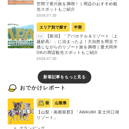
空間で香川旅を満喫！ | 周辺のおすすめ観
光スポットもご紹介
2026.07.30
エリア別で探す
中部
【新潟】「アパホテル＆リゾート〈上
PR
越妙高〉」に泊まったよ！大自然を間近で
感じながらのリゾート旅を満喫 | 愛犬同伴
OKの周辺観光スポットもご紹介
2026.07.30
新着記事をもっと見る
おでかけレポート
宿
山梨県
【山梨・南都留郡】「AWAUMI 富士河口湖
リゾート」
グランピング