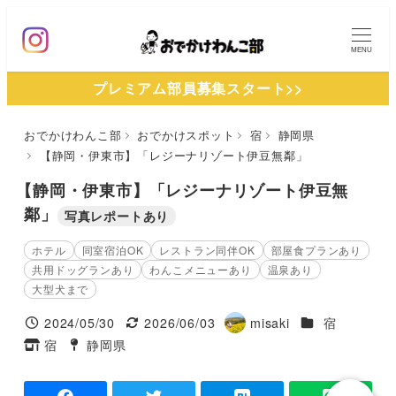
メ
イ
MENU
ン
プレミアム部員募集スタート>>
コ
ン
おでかけわんこ部
おでかけスポット
宿
静岡県
テ
【静岡・伊東市】「レジーナリゾート伊豆無鄰」
ン
ツ
【静岡・伊東市】「レジーナリゾート伊豆無
へ
鄰」
写真レポートあり
移
ホテル
同室宿泊OK
レストラン同伴OK
部屋食プランあり
動
共用ドッグランあり
わんこメニューあり
温泉あり
大型犬まで
施設ジャンル
2024/05/30
2026/06/03
misaki
宿
投稿日
更新日
著
宿
静岡県
タグ
タグ
者