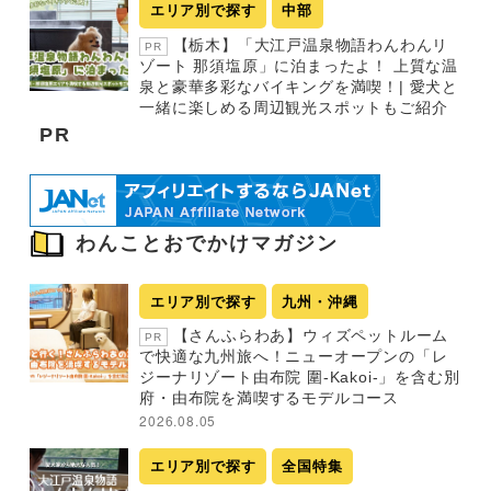
エリア別で探す
中部
【栃木】「大江戸温泉物語わんわんリ
PR
ゾート 那須塩原」に泊まったよ！ 上質な温
泉と豪華多彩なバイキングを満喫！| 愛犬と
一緒に楽しめる周辺観光スポットもご紹介
PR
わんことおでかけマガジン
エリア別で探す
九州・沖縄
【さんふらわあ】ウィズペットルーム
PR
で快適な九州旅へ！ニューオープンの「レ
ジーナリゾート由布院 圍-Kakoi-」を含む別
府・由布院を満喫するモデルコース
2026.08.05
エリア別で探す
全国特集