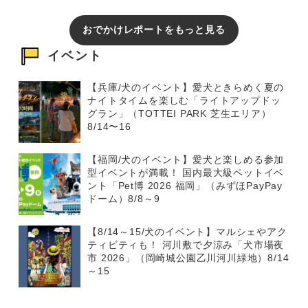
おでかけレポートをもっと見る
イベント
【兵庫/犬のイベント】愛犬ときらめく夏の
ナイトタイムを楽しむ「ライトアップドッ
グラン」（TOTTEI PARK 芝生エリア）
8/14〜16
【福岡/犬のイベント】愛犬と楽しめる参加
型イベントが満載！ 国内最大級ペットイベ
ント「Pet博 2026 福岡」（みずほPayPay
ドーム）8/8～9
【8/14～15/犬のイベント】マルシェやアク
ティビティも！ 河川敷で夕涼み「犬市場夜
市 2026」（岡崎城公園乙川河川緑地）8/14
～15