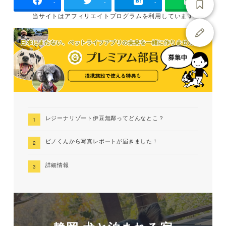
-
-
-
当サイトは
アフィリエイトプログラムを
利用しています
レジーナリゾート伊豆無鄰ってどんなとこ？
ピノくんから写真レポートが届きました！
詳細情報