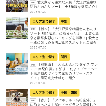
愛犬家から絶大な人気「大江戸温泉物
PR
語わんわんリゾート」全5施設を徹底紹介！
2026.07.30
エリア別で探す
中部
【栃木】「大江戸温泉物語わんわんリ
PR
ゾート 那須塩原」に泊まったよ！ 上質な温
泉と豪華多彩なバイキングを満喫！| 愛犬と
一緒に楽しめる周辺観光スポットもご紹介
2026.07.30
エリア別で探す
関西
【和歌山】「わんわんパラダイス プレ
PR
ミア 南紀白浜」に泊まったよ！プライベー
ト感満載のヴィラで充実のリゾートステ
イ！ | 周辺観光情報もご紹介
2026.07.30
エリア別で探す
中国・四国
【香川】「アパホテル〈高松空港〉」
PR
に泊まったよ！屋内ドッグランも完備した