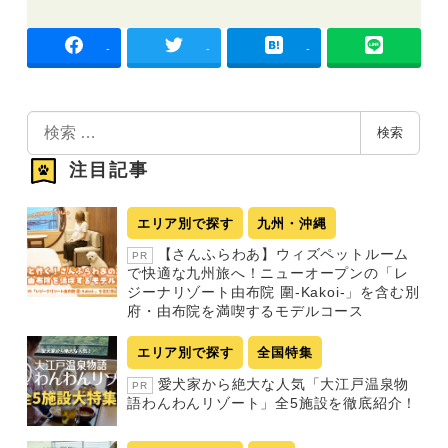
-
-
-
検
検索
索
注目記事
エリア別で探す
九州・沖縄
【さんふらわあ】ウィズペットルーム
PR
で快適な九州旅へ！ニューオープンの「レ
ジーナリゾート由布院 圍-Kakoi-」を含む別
府・由布院を満喫するモデルコース
エリア別で探す
全国特集
愛犬家から絶大な人気「大江戸温泉物
PR
語わんわんリゾート」全5施設を徹底紹介！