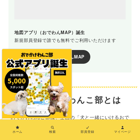
地図アプリ（おでわんMAP）誕生
新規部員登録で誰でも無料でご利用いただけます
おでわんMAP
おでかけわんこ部とは
おでかけわんこ部は、全国の「犬と一緒にいけるおで
×
かけ施設情報」を発信するメディアです。
ホーム
検索
部員登録
マイページ
SNSでも情報を発信中！ぜひフォローしてください