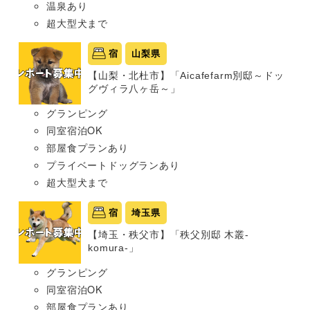
温泉あり
超大型犬まで
宿
山梨県
【山梨・北杜市】「Aicafefarm別邸～ドッ
グヴィラ八ヶ岳～」
グランピング
同室宿泊OK
部屋食プランあり
プライベートドッグランあり
超大型犬まで
宿
埼玉県
【埼玉・秩父市】「秩父別邸 木叢-
komura-」
グランピング
同室宿泊OK
部屋食プランあり