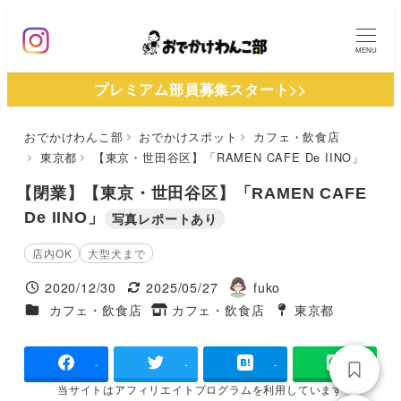
メ
イ
MENU
ン
プレミアム部員募集スタート>>
コ
ン
おでかけわんこ部
おでかけスポット
カフェ・飲食店
テ
東京都
【東京・世田谷区】「RAMEN CAFE De IINO」
ン
ツ
【閉業】【東京・世田谷区】「RAMEN CAFE
へ
De IINO」
写真レポートあり
移
店内OK
大型犬まで
動
2020/12/30
2025/05/27
fuko
投稿日
更新日
著
施設ジャンル
カフェ・飲食店
カフェ・飲食店
東京都
タグ
者
タグ
-
-
-
当サイトは
アフィリエイトプログラムを
利用しています