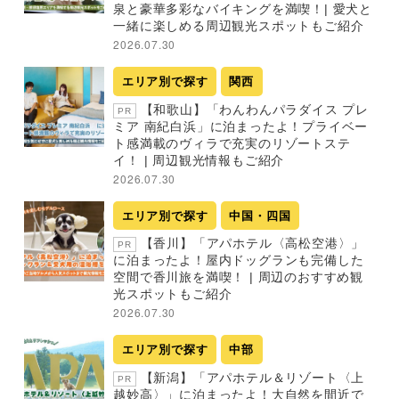
泉と豪華多彩なバイキングを満喫！| 愛犬と
一緒に楽しめる周辺観光スポットもご紹介
2026.07.30
エリア別で探す
関西
【和歌山】「わんわんパラダイス プレ
PR
ミア 南紀白浜」に泊まったよ！プライベー
ト感満載のヴィラで充実のリゾートステ
イ！ | 周辺観光情報もご紹介
2026.07.30
エリア別で探す
中国・四国
【香川】「アパホテル〈高松空港〉」
PR
に泊まったよ！屋内ドッグランも完備した
空間で香川旅を満喫！ | 周辺のおすすめ観
光スポットもご紹介
2026.07.30
エリア別で探す
中部
【新潟】「アパホテル＆リゾート〈上
PR
越妙高〉」に泊まったよ！大自然を間近で