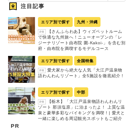
注目記事
エリア別で探す
九州・沖縄
【さんふらわあ】ウィズペットルーム
PR
で快適な九州旅へ！ニューオープンの「レ
ジーナリゾート由布院 圍-Kakoi-」を含む別
府・由布院を満喫するモデルコース
エリア別で探す
全国特集
愛犬家から絶大な人気「大江戸温泉物
PR
語わんわんリゾート」全5施設を徹底紹介！
エリア別で探す
中部
【栃木】「大江戸温泉物語わんわんリ
PR
ゾート 那須塩原」に泊まったよ！ 上質な温
泉と豪華多彩なバイキングを満喫！| 愛犬と
一緒に楽しめる周辺観光スポットもご紹介
PR