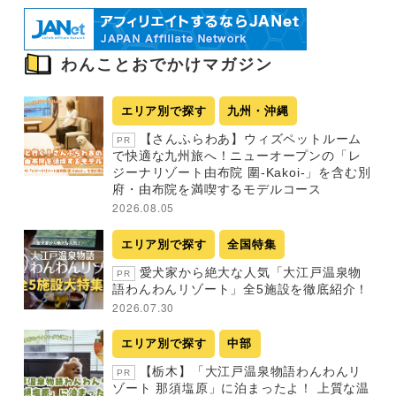
わんことおでかけマガジン
エリア別で探す
九州・沖縄
【さんふらわあ】ウィズペットルーム
PR
で快適な九州旅へ！ニューオープンの「レ
ジーナリゾート由布院 圍-Kakoi-」を含む別
府・由布院を満喫するモデルコース
2026.08.05
エリア別で探す
全国特集
愛犬家から絶大な人気「大江戸温泉物
PR
語わんわんリゾート」全5施設を徹底紹介！
2026.07.30
エリア別で探す
中部
【栃木】「大江戸温泉物語わんわんリ
PR
ゾート 那須塩原」に泊まったよ！ 上質な温