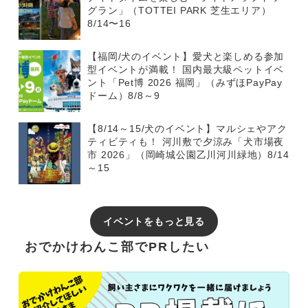
グラン」（TOTTEI PARK 芝生エリア）
8/14〜16
【福岡/犬のイベント】愛犬と楽しめる参加
型イベントが満載！ 国内最大級ペットイベ
ント「Pet博 2026 福岡」（みずほPayPay
ドーム）8/8～9
【8/14～15/犬のイベント】マルシェやアク
ティビティも！ 河川敷で夕涼み「犬市場夜
市 2026」（岡崎城公園乙川河川緑地）8/14
～15
イベントをもっと見る
おでかけわんこ部でPRしたい