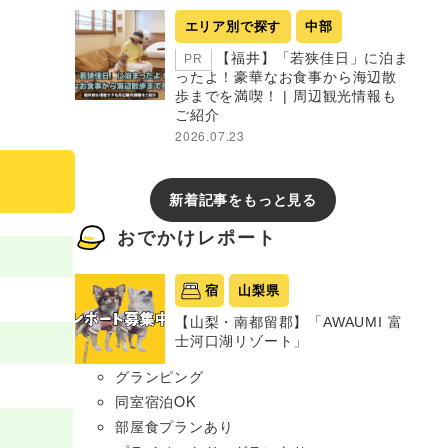
エリア別で探す
中部
【福井】「若狭佳日」に泊ま
PR
ったよ！豪華なお食事から海辺散
歩までを満喫！ | 周辺観光情報も
ご紹介
2026.07.23
新着記事をもっと見る
おでかけレポート
宿
山梨県
【山梨・南都留郡】「AWAUMI 富
士河口湖リゾート」
グランピング
同室宿泊OK
部屋食プランあり