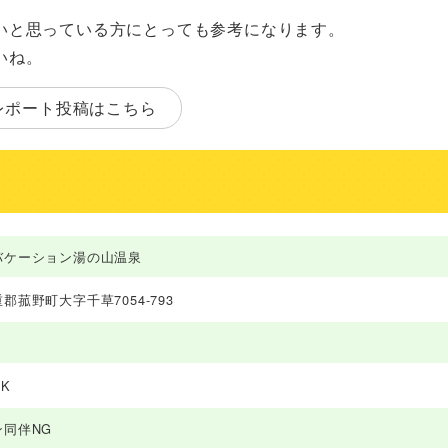
いと思っている方にとっても参考になります。
いね。
レポート投稿はこちら
バケーション湯の山温泉
郡菰野町大字千草7054-793
K
ン同伴NG