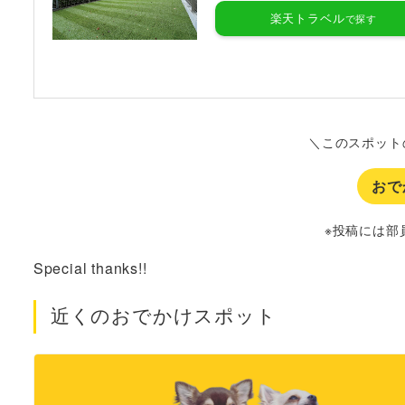
楽天トラベル
＼このスポット
おで
※投稿には部
Special thanks!!
近くのおでかけスポット