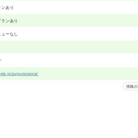
ランあり
グランあり
ニューなし
で
tayle.jp/pvyunoyama/
情報の