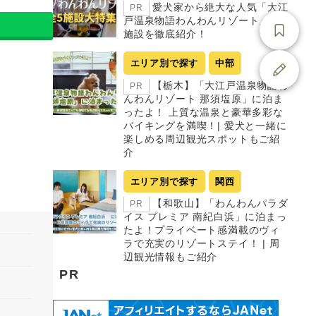
愛犬家から絶大な人気「大江
PR
戸温泉物語わんわんリゾート」全5
施設を徹底紹介！
エリア別で探す
中部
【栃木】「大江戸温泉物語わ
PR
んわんリゾート 那須塩原」に泊ま
ったよ！ 上質な温泉と豪華多彩な
バイキングを満喫！| 愛犬と一緒に
楽しめる周辺観光スポットもご紹
介
エリア別で探す
関西
【和歌山】「わんわんパラダ
PR
イス プレミア 南紀白浜」に泊まっ
たよ！プライベート感満載のヴィ
ラで充実のリゾートステイ！ | 周
辺観光情報もご紹介
PR