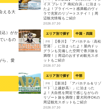
イス プレミア 南紀白浜」に泊まっ
たよ！プライベート感満載のヴィ
会える大
ラで充実のリゾートステイ！ | 周
辺観光情報もご紹介
2026.07.30
税込）がか
エリア別で探す
中国・四国
ているの
【香川】「アパホテル〈高松
PR
空港〉」に泊まったよ！屋内ドッ
グランも完備した空間で香川旅を
満喫！ | 周辺のおすすめ観光スポ
がら、愛
ットもご紹介
2026.07.30
エリア別で探す
中部
【新潟】「アパホテル＆リゾ
PR
ート〈上越妙高〉」に泊まった
よ！大自然を間近で感じながらの
リゾート旅を満喫 | 愛犬同伴OKの
周辺観光スポットもご紹介
2026.07.30