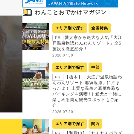
わんことおでかけマガジン
エリア別で探す
全国特集
愛犬家から絶大な人気「大江
PR
戸温泉物語わんわんリゾート」全5
施設を徹底紹介！
2026.07.30
エリア別で探す
中部
【栃木】「大江戸温泉物語わ
PR
んわんリゾート 那須塩原」に泊ま
ったよ！ 上質な温泉と豪華多彩な
バイキングを満喫！| 愛犬と一緒に
楽しめる周辺観光スポットもご紹
介
2026.07.30
エリア別で探す
関西
【和歌山】「わんわんパラダ
PR