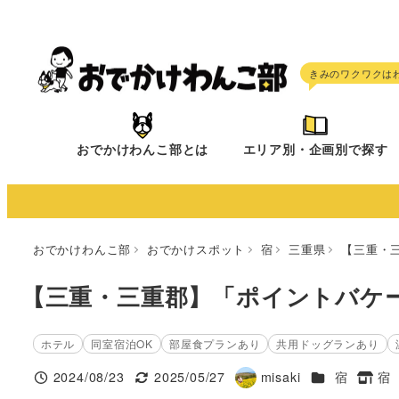
メ
イ
ン
コ
ン
テ
おでかけわんこ部とは
エリア別・企画別で探す
ン
ツ
へ
移
おでかけわんこ部
おでかけスポット
宿
三重県
【三重・
動
【三重・三重郡】「ポイントバケ
ホテル
同室宿泊OK
部屋食プランあり
共用ドッグランあり
施設ジャンル
2024/08/23
2025/05/27
misaki
宿
宿
投稿日
更新日
著
タグ