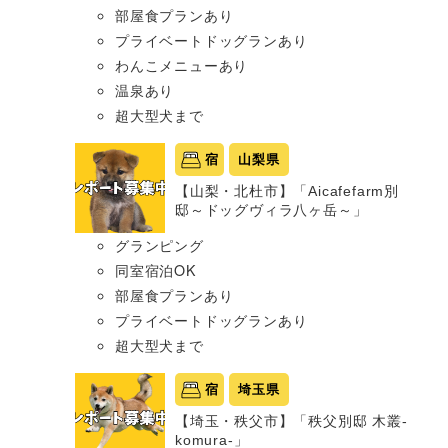
部屋食プランあり
プライベートドッグランあり
わんこメニューあり
温泉あり
超大型犬まで
宿
山梨県
【山梨・北杜市】「Aicafefarm別
邸～ドッグヴィラ八ヶ岳～」
グランピング
同室宿泊OK
部屋食プランあり
プライベートドッグランあり
超大型犬まで
宿
埼玉県
【埼玉・秩父市】「秩父別邸 木叢-
komura-」