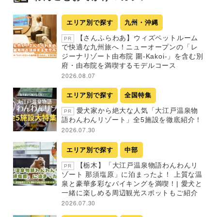
エリア別で探す
九州・沖縄
【さんふらわあ】ウィズペットルーム
PR
で快適な九州旅へ！ニューオープンの「レ
ジーナリゾート由布院 圍-Kakoi-」を含む別
府・由布院を満喫するモデルコース
2026.08.07
エリア別で探す
全国特集
愛犬家から絶大な人気「大江戸温泉物
PR
語わんわんリゾート」全5施設を徹底紹介！
2026.07.30
エリア別で探す
中部
【栃木】「大江戸温泉物語わんわんリ
PR
ゾート 那須塩原」に泊まったよ！ 上質な温
泉と豪華多彩なバイキングを満喫！| 愛犬と
一緒に楽しめる周辺観光スポットもご紹介
2026.07.30