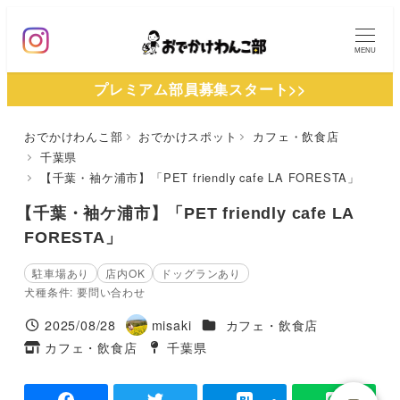
メ
イ
MENU
ン
プレミアム部員募集スタート>>
コ
ン
おでかけわんこ部
おでかけスポット
カフェ・飲食店
テ
千葉県
ン
【千葉・袖ケ浦市】「PET friendly cafe LA FORESTA」
ツ
【千葉・袖ケ浦市】「PET friendly cafe LA
へ
FORESTA」
移
動
駐車場あり
店内OK
ドッグランあり
犬種条件: 要問い合わせ
施設ジャンル
2025/08/28
misaki
カフェ・飲食店
投稿日
著
カフェ・飲食店
千葉県
タグ
者
タグ