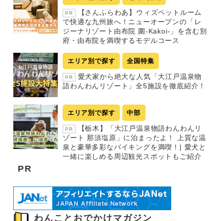
【さんふらわあ】ウィズペットルーム
PR
で快適な九州旅へ！ニューオープンの「レ
ジーナリゾート由布院 圍-Kakoi-」を含む別
府・由布院を満喫するモデルコース
エリア別で探す
全国特集
愛犬家から絶大な人気「大江戸温泉物
PR
語わんわんリゾート」全5施設を徹底紹介！
エリア別で探す
中部
【栃木】「大江戸温泉物語わんわんリ
PR
ゾート 那須塩原」に泊まったよ！ 上質な温
泉と豪華多彩なバイキングを満喫！| 愛犬と
一緒に楽しめる周辺観光スポットもご紹介
PR
わんことおでかけマガジン