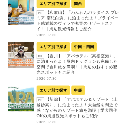
エリア別で探す
関西
【和歌山】「わんわんパラダイス プレ
PR
ミア 南紀白浜」に泊まったよ！プライベー
ト感満載のヴィラで充実のリゾートステ
イ！ | 周辺観光情報もご紹介
2026.07.30
エリア別で探す
中国・四国
【香川】「アパホテル〈高松空港〉」
PR
に泊まったよ！屋内ドッグランも完備した
空間で香川旅を満喫！ | 周辺のおすすめ観
光スポットもご紹介
2026.07.30
エリア別で探す
中部
【新潟】「アパホテル＆リゾート〈上
PR
越妙高〉」に泊まったよ！大自然を間近で
感じながらのリゾート旅を満喫 | 愛犬同伴
OKの周辺観光スポットもご紹介
2026.07.30