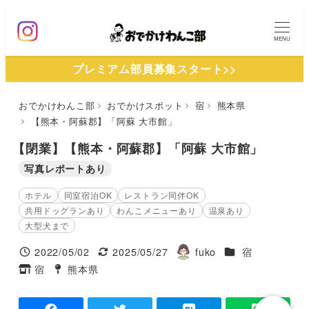
メ
イ
MENU
ン
プレミアム部員募集スタート>>
コ
ン
おでかけわんこ部
おでかけスポット
宿
熊本県
テ
【熊本・阿蘇郡】「阿蘇 大市館」
ン
ツ
【閉業】【熊本・阿蘇郡】「阿蘇 大市館」
へ
写真レポートあり
移
ホテル
同室宿泊OK
レストラン同伴OK
動
共用ドッグランあり
わんこメニューあり
温泉あり
大型犬まで
施設ジャンル
2022/05/02
2025/05/27
fuko
宿
投稿日
更新日
著
宿
熊本県
タグ
タグ
者