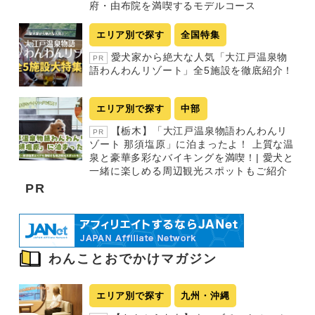
府・由布院を満喫するモデルコース
エリア別で探す
全国特集
愛犬家から絶大な人気「大江戸温泉物
PR
語わんわんリゾート」全5施設を徹底紹介！
エリア別で探す
中部
【栃木】「大江戸温泉物語わんわんリ
PR
ゾート 那須塩原」に泊まったよ！ 上質な温
泉と豪華多彩なバイキングを満喫！| 愛犬と
一緒に楽しめる周辺観光スポットもご紹介
PR
わんことおでかけマガジン
エリア別で探す
九州・沖縄