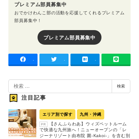
プレミアム部員募集中
おでかけわんこ部の活動を応援してくれるプレミアム
部員募集中！
プレミアム部員募集中
-
-
-
検
検索
索
注目記事
エリア別で探す
九州・沖縄
【さんふらわあ】ウィズペットルーム
PR
で快適な九州旅へ！ニューオープンの「レ
ジーナリゾート由布院 圍-Kakoi-」を含む別