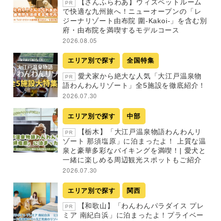
【さんふらわあ】ウィズペットルーム
PR
で快適な九州旅へ！ニューオープンの「レ
ジーナリゾート由布院 圍-Kakoi-」を含む別
府・由布院を満喫するモデルコース
2026.08.05
エリア別で探す
全国特集
愛犬家から絶大な人気「大江戸温泉物
PR
語わんわんリゾート」全5施設を徹底紹介！
2026.07.30
エリア別で探す
中部
【栃木】「大江戸温泉物語わんわんリ
PR
ゾート 那須塩原」に泊まったよ！ 上質な温
泉と豪華多彩なバイキングを満喫！| 愛犬と
一緒に楽しめる周辺観光スポットもご紹介
2026.07.30
エリア別で探す
関西
【和歌山】「わんわんパラダイス プレ
PR
ミア 南紀白浜」に泊まったよ！プライベー