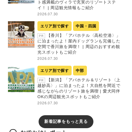
ト感満載のヴィラで充実のリゾートステ
イ！ | 周辺観光情報もご紹介
2026.07.30
エリア別で探す
中国・四国
【香川】「アパホテル〈高松空港〉」
PR
に泊まったよ！屋内ドッグランも完備した
空間で香川旅を満喫！ | 周辺のおすすめ観
光スポットもご紹介
2026.07.30
エリア別で探す
中部
【新潟】「アパホテル＆リゾート〈上
PR
越妙高〉」に泊まったよ！大自然を間近で
感じながらのリゾート旅を満喫 | 愛犬同伴
OKの周辺観光スポットもご紹介
2026.07.30
新着記事をもっと見る