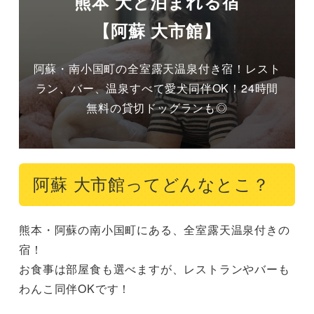
熊本 犬と泊まれる宿
【阿蘇 大市館】
阿蘇・南小国町の全室露天温泉付き宿！レスト
ラン、バー、温泉すべて愛犬同伴OK！24時間
無料の貸切ドッグランも◎
阿蘇 大市館ってどんなとこ？
熊本・阿蘇の南小国町にある、全室露天温泉付きの
宿！

お食事は部屋食も選べますが、レストランやバーも
わんこ同伴OKです！
