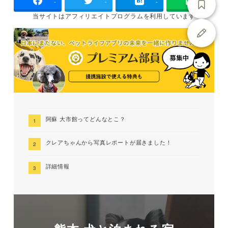
-
-
-
当サイトは
アフィリエイトプログラムを
利用しています
阿蘇 大市館ってどんなとこ？
クレアちゃんから写真レポートが届きました！
詳細情報