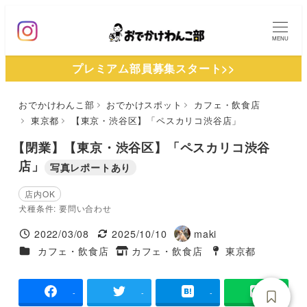
メ
イ
MENU
ン
プレミアム部員募集スタート>>
コ
ン
おでかけわんこ部
おでかけスポット
カフェ・飲食店
テ
東京都
【東京・渋谷区】「ペスカリコ渋谷店」
ン
ツ
【閉業】【東京・渋谷区】「ペスカリコ渋谷
へ
店」
写真レポートあり
移
店内OK
動
犬種条件: 要問い合わせ
2022/03/08
2025/10/10
maki
投稿日
更新日
著
施設ジャンル
カフェ・飲食店
カフェ・飲食店
東京都
タグ
者
タグ
-
-
-