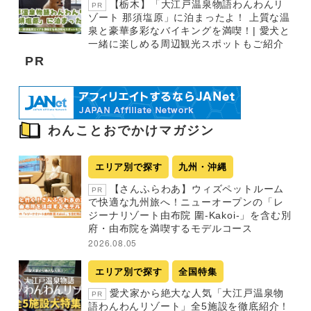
【栃木】「大江戸温泉物語わんわんリ
PR
ゾート 那須塩原」に泊まったよ！ 上質な温
泉と豪華多彩なバイキングを満喫！| 愛犬と
一緒に楽しめる周辺観光スポットもご紹介
PR
わんことおでかけマガジン
エリア別で探す
九州・沖縄
【さんふらわあ】ウィズペットルーム
PR
で快適な九州旅へ！ニューオープンの「レ
ジーナリゾート由布院 圍-Kakoi-」を含む別
府・由布院を満喫するモデルコース
2026.08.05
エリア別で探す
全国特集
愛犬家から絶大な人気「大江戸温泉物
PR
語わんわんリゾート」全5施設を徹底紹介！