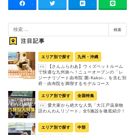
-
-
-
検
検索
索
注目記事
エリア別で探す
九州・沖縄
【さんふらわあ】ウィズペットルーム
PR
で快適な九州旅へ！ニューオープンの「レ
ジーナリゾート由布院 圍-Kakoi-」を含む別
府・由布院を満喫するモデルコース
エリア別で探す
全国特集
愛犬家から絶大な人気「大江戸温泉物
PR
語わんわんリゾート」全5施設を徹底紹介！
エリア別で探す
中部