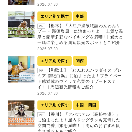
2026.07.30
エリア別で探す
中部
【栃木】「大江戸温泉物語わんわんリ
PR
ゾート 那須塩原」に泊まったよ！ 上質な温
泉と豪華多彩なバイキングを満喫！| 愛犬と
一緒に楽しめる周辺観光スポットもご紹介
2026.07.30
エリア別で探す
関西
【和歌山】「わんわんパラダイス プレ
PR
ミア 南紀白浜」に泊まったよ！プライベー
ト感満載のヴィラで充実のリゾートステ
イ！ | 周辺観光情報もご紹介
2026.07.30
エリア別で探す
中国・四国
【香川】「アパホテル〈高松空港〉」
PR
に泊まったよ！屋内ドッグランも完備した
空間で香川旅を満喫！ | 周辺のおすすめ観
光スポットもご紹介