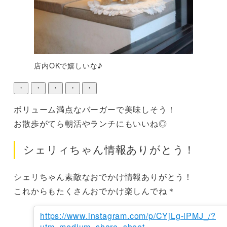
店内OKで嬉しいな♪
・
・
・
・
・
ボリューム満点なバーガーで美味しそう！

お散歩がてら朝活やランチにもいいね◎
シェリィちゃん情報ありがとう！
シェリちゃん素敵なおでかけ情報ありがとう！

これからもたくさんおでかけ楽しんでね＊
https://www.instagram.com/p/CYjLg-lPMJ_/?
utm_medium=share_sheet