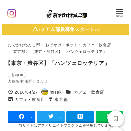
メ
イ
MENU
ン
プレミアム部員募集スタート>>
コ
ン
おでかけわんこ部
おでかけスポット
カフェ・飲食店
テ
東京都
【東京・渋谷区】「パンツェロッテリア」
ン
ツ
【東京・渋谷区】「パンツェロッテリア」
へ
店内OK
移
犬種条件: 要問い合わせ
動
施設ジャンル
2026/04/27
misaki
カフェ・飲食店
投稿日
著
カフェ・飲食店
東京都
タグ
者
タグ
-
-
-
当サイトは
アフィリエイトプログラムを
利用しています