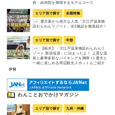
府・由布院を満喫するモデルコース
エリア別で探す
全国特集
愛犬家から絶大な人気「大江戸温泉物
PR
語わんわんリゾート」全5施設を徹底紹介！
エリア別で探す
中部
【栃木】「大江戸温泉物語わんわんリ
PR
ゾート 那須塩原」に泊まったよ！ 上質な温
泉と豪華多彩なバイキングを満喫！| 愛犬と
一緒に楽しめる周辺観光スポットもご紹介
PR
わんことおでかけマガジン
エリア別で探す
九州・沖縄