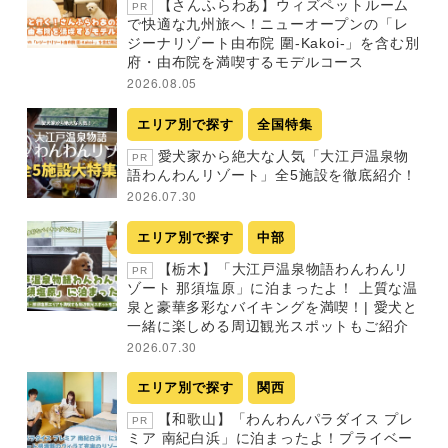
【さんふらわあ】ウィズペットルーム
PR
で快適な九州旅へ！ニューオープンの「レ
ジーナリゾート由布院 圍-Kakoi-」を含む別
府・由布院を満喫するモデルコース
2026.08.05
エリア別で探す
全国特集
愛犬家から絶大な人気「大江戸温泉物
PR
語わんわんリゾート」全5施設を徹底紹介！
2026.07.30
エリア別で探す
中部
【栃木】「大江戸温泉物語わんわんリ
PR
ゾート 那須塩原」に泊まったよ！ 上質な温
泉と豪華多彩なバイキングを満喫！| 愛犬と
一緒に楽しめる周辺観光スポットもご紹介
2026.07.30
エリア別で探す
関西
【和歌山】「わんわんパラダイス プレ
PR
ミア 南紀白浜」に泊まったよ！プライベー