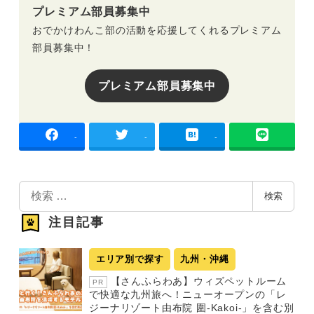
プレミアム部員募集中
おでかけわんこ部の活動を応援してくれるプレミアム
部員募集中！
プレミアム部員募集中
-
-
-
検
検索
索
注目記事
エリア別で探す
九州・沖縄
【さんふらわあ】ウィズペットルーム
PR
で快適な九州旅へ！ニューオープンの「レ
ジーナリゾート由布院 圍-Kakoi-」を含む別