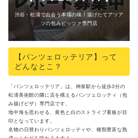
渋谷・松濤で出会う本場の味！揚げたてアツア
ツの包みピッツァ専門店
【パンツェロッテリア】って
どんなとこ？
「パンツェロッテリア」は、神泉駅から徒歩3分の
松濤美術館の隣に店を構えるパンツェロッティ（包
み揚げピザ）専門店です。

地中海を思わせる、黄色と白のストライプ看板が目
印となっています。

名物の日替わりパンツェロッティや、種類豊富な熟
成ハムなどを味わえますよ。
