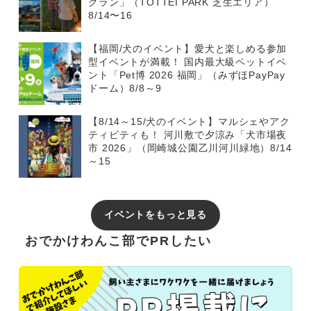
グラン」（TOTTEI PARK 芝生エリア）
8/14〜16
【福岡/犬のイベント】愛犬と楽しめる参加
型イベントが満載！ 国内最大級ペットイベ
ント「Pet博 2026 福岡」（みずほPayPay
ドーム）8/8～9
【8/14～15/犬のイベント】マルシェやアク
ティビティも！ 河川敷で夕涼み「犬市場夜
市 2026」（岡崎城公園乙川河川緑地）8/14
～15
イベントをもっと見る
おでかけわんこ部でPRしたい