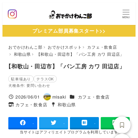
メ
イ
MENU
ン
プレミアム部員募集スタート>>
コ
ン
おでかけわんこ部
おでかけスポット
カフェ・飲食店
テ
和歌山県
【和歌山・田辺市】「パン工房 カワ 田辺店」
ン
ツ
【和歌山・田辺市】「パン工房 カワ 田辺店」
へ
駐車場あり
テラスOK
移
犬種条件: 要問い合わせ
動
施設ジャンル
2026/06/01
misaki
カフェ・飲食店
投稿日
著
カフェ・飲食店
和歌山県
タグ
者
タグ
-
-
-
当サイトは
アフィリエイトプログラムを
利用しています