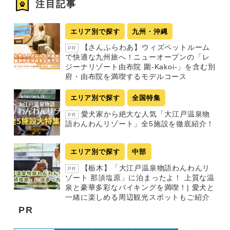
注目記事
エリア別で探す
九州・沖縄
【さんふらわあ】ウィズペットルーム
PR
で快適な九州旅へ！ニューオープンの「レ
ジーナリゾート由布院 圍-Kakoi-」を含む別
府・由布院を満喫するモデルコース
エリア別で探す
全国特集
愛犬家から絶大な人気「大江戸温泉物
PR
語わんわんリゾート」全5施設を徹底紹介！
エリア別で探す
中部
【栃木】「大江戸温泉物語わんわんリ
PR
ゾート 那須塩原」に泊まったよ！ 上質な温
泉と豪華多彩なバイキングを満喫！| 愛犬と
一緒に楽しめる周辺観光スポットもご紹介
PR