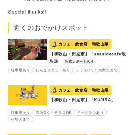
Special thanks!!
近くのおでかけスポット
カフェ・飲食店
和歌山県
【和歌山・田辺市】「seasidecafe散
歩道」
写真レポートあり
駐車場あり
わんこメニューあり
テラスOK
大型犬まで
カフェ・飲食店
和歌山県
【和歌山・田辺市】「KUJIRA」
駐車場あり
店内OK
テラスOK
ドッグランあり
小型犬まで