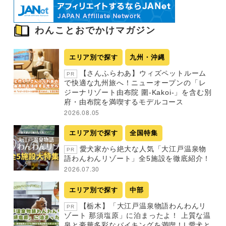
わんことおでかけマガジン
エリア別で探す
九州・沖縄
【さんふらわあ】ウィズペットルーム
PR
で快適な九州旅へ！ニューオープンの「レ
ジーナリゾート由布院 圍-Kakoi-」を含む別
府・由布院を満喫するモデルコース
2026.08.05
エリア別で探す
全国特集
愛犬家から絶大な人気「大江戸温泉物
PR
語わんわんリゾート」全5施設を徹底紹介！
2026.07.30
エリア別で探す
中部
【栃木】「大江戸温泉物語わんわんリ
PR
ゾート 那須塩原」に泊まったよ！ 上質な温
泉と豪華多彩なバイキングを満喫！| 愛犬と