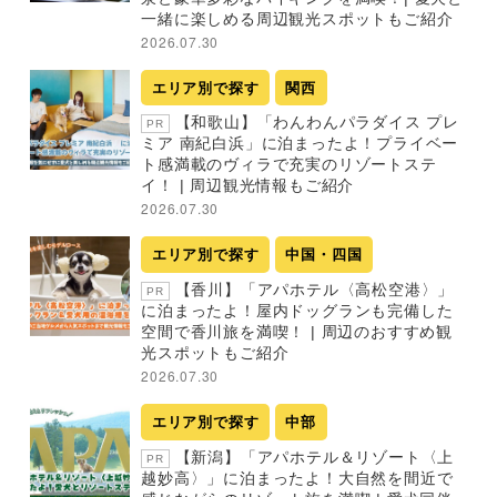
一緒に楽しめる周辺観光スポットもご紹介
2026.07.30
エリア別で探す
関西
【和歌山】「わんわんパラダイス プレ
PR
ミア 南紀白浜」に泊まったよ！プライベー
ト感満載のヴィラで充実のリゾートステ
イ！ | 周辺観光情報もご紹介
2026.07.30
エリア別で探す
中国・四国
【香川】「アパホテル〈高松空港〉」
PR
に泊まったよ！屋内ドッグランも完備した
空間で香川旅を満喫！ | 周辺のおすすめ観
光スポットもご紹介
2026.07.30
エリア別で探す
中部
【新潟】「アパホテル＆リゾート〈上
PR
越妙高〉」に泊まったよ！大自然を間近で