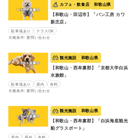
カフェ・飲食店
和歌山県
【和歌山・田辺市】「パン工房 カワ
新庄店」
駐車場あり
テラスOK
犬種条件: 要問い合わせ
観光施設
和歌山県
【和歌山・西牟婁郡】「京都大学白浜
水族館」
駐車場あり
屋内
有料
犬種条件: 要問い合わせ
観光施設
和歌山県
【和歌山・西牟婁郡】「白浜海底観光
船グラスボート」
屋内
屋外
有料