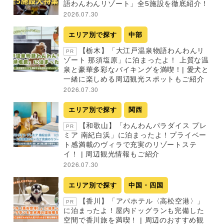
語わんわんリゾート」全5施設を徹底紹介！
2026.07.30
エリア別で探す
中部
【栃木】「大江戸温泉物語わんわんリ
PR
ゾート 那須塩原」に泊まったよ！ 上質な温
泉と豪華多彩なバイキングを満喫！| 愛犬と
一緒に楽しめる周辺観光スポットもご紹介
2026.07.30
エリア別で探す
関西
【和歌山】「わんわんパラダイス プレ
PR
ミア 南紀白浜」に泊まったよ！プライベー
ト感満載のヴィラで充実のリゾートステ
イ！ | 周辺観光情報もご紹介
2026.07.30
エリア別で探す
中国・四国
【香川】「アパホテル〈高松空港〉」
PR
に泊まったよ！屋内ドッグランも完備した
空間で香川旅を満喫！ | 周辺のおすすめ観