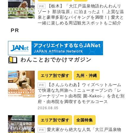
【栃木】「大江戸温泉物語わんわんリ
PR
ゾート 那須塩原」に泊まったよ！ 上質な温
泉と豪華多彩なバイキングを満喫！| 愛犬と
一緒に楽しめる周辺観光スポットもご紹介
PR
わんことおでかけマガジン
エリア別で探す
九州・沖縄
【さんふらわあ】ウィズペットルーム
PR
で快適な九州旅へ！ニューオープンの「レ
ジーナリゾート由布院 圍-Kakoi-」を含む別
府・由布院を満喫するモデルコース
2026.08.05
エリア別で探す
全国特集
愛犬家から絶大な人気「大江戸温泉物
PR