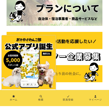
×
© 2021おでかけわんこ部
ホーム
検索
部員登録
マイページ