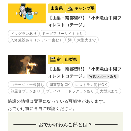
山梨県
キャンプ場
【山梨・南都留郡】「小田急山中湖フ
ォレストコテージ」
ドッグランあり
ドッグフリーサイトあり
入浴施設あり（シャワー含む）
湖
大型犬まで
宿
山梨県
【山梨・南都留郡】「小田急山中湖フ
ォレストコテージ」
写真レポートあり
コテージ・一棟貸し
同室宿泊OK
レストラン同伴OK
部屋食プランあり
プライベートドッグランあり
大型犬まで
施設の情報は変更になっている可能性があります。
おでかけ前に各自ご確認ください。
おでかけわんこ部とは？