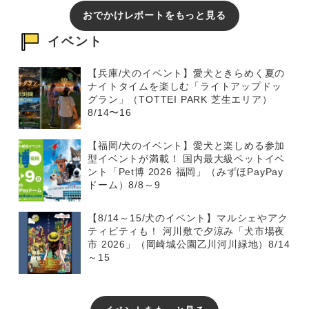
おでかけレポートをもっと見る
イベント
【兵庫/犬のイベント】愛犬ときらめく夏の
ナイトタイムを楽しむ「ライトアップドッ
グラン」（TOTTEI PARK 芝生エリア）
8/14〜16
【福岡/犬のイベント】愛犬と楽しめる参加
型イベントが満載！ 国内最大級ペットイベ
ント「Pet博 2026 福岡」（みずほPayPay
ドーム）8/8～9
【8/14～15/犬のイベント】マルシェやアク
ティビティも！ 河川敷で夕涼み「犬市場夜
市 2026」（岡崎城公園乙川河川緑地）8/14
～15