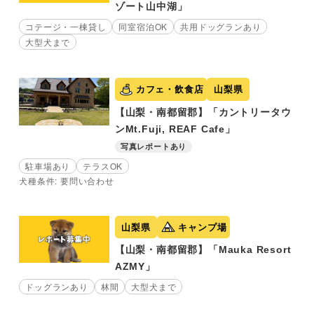
ゾート山中湖」
コテージ・一棟貸し
同室宿泊OK
共用ドッグランあり
大型犬まで
カフェ・飲食店
山梨県
【山梨・南都留郡】「カントリータウ
ンMt.Fuji, REAF Cafe」
写真レポートあり
駐車場あり
テラスOK
犬種条件: 要問い合わせ
山梨県
キャンプ場
【山梨・南都留郡】「Mauka Resort
AZMY」
ドッグランあり
林間
大型犬まで