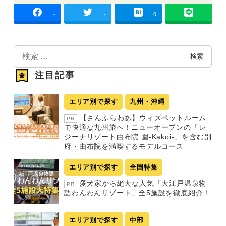
-
-
0
検
検索
索
注目記事
エリア別で探す
九州・沖縄
【さんふらわあ】ウィズペットルーム
PR
で快適な九州旅へ！ニューオープンの「レ
ジーナリゾート由布院 圍-Kakoi-」を含む別
府・由布院を満喫するモデルコース
エリア別で探す
全国特集
愛犬家から絶大な人気「大江戸温泉物
PR
語わんわんリゾート」全5施設を徹底紹介！
エリア別で探す
中部