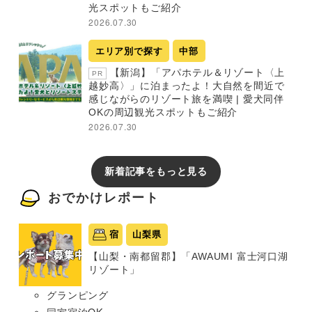
光スポットもご紹介
2026.07.30
エリア別で探す
中部
【新潟】「アパホテル＆リゾート〈上
PR
越妙高〉」に泊まったよ！大自然を間近で
感じながらのリゾート旅を満喫 | 愛犬同伴
OKの周辺観光スポットもご紹介
2026.07.30
新着記事をもっと見る
おでかけレポート
宿
山梨県
【山梨・南都留郡】「AWAUMI 富士河口湖
リゾート」
グランピング
同室宿泊OK