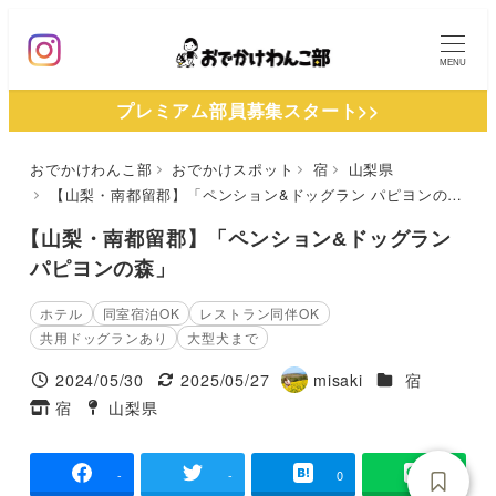
メ
イ
MENU
ン
プレミアム部員募集スタート>>
コ
ン
おでかけわんこ部
おでかけスポット
宿
山梨県
テ
【山梨・南都留郡】「ペンション&ドッグラン パピヨンの森」
ン
ツ
【山梨・南都留郡】「ペンション&ドッグラン
へ
パピヨンの森」
移
ホテル
同室宿泊OK
レストラン同伴OK
動
共用ドッグランあり
大型犬まで
施設ジャンル
2024/05/30
2025/05/27
misaki
宿
投稿日
更新日
著
宿
山梨県
タグ
タグ
者
-
-
0