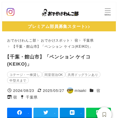
メ
イ
MENU
ン
プレミアム部員募集スタート>>
コ
ン
おでかけわんこ部
おでかけスポット
宿
千葉県
テ
【千葉・館山市】「ペンション ケイコ(KEIKO)」
ン
ツ
【千葉・館山市】「ペンション ケイコ
へ
(KEIKO)」
移
コテージ・一棟貸し
同室宿泊OK
共用ドッグランあり
動
中型犬まで
施設ジャンル
2024/08/23
2025/05/27
misaki
宿
投稿日
更新日
著
宿
千葉県
タグ
タグ
者
-
-
-