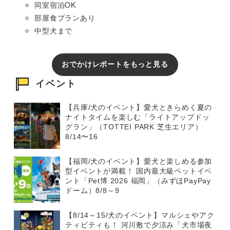
同室宿泊OK
部屋食プランあり
中型犬まで
おでかけレポートをもっと見る
イベント
【兵庫/犬のイベント】愛犬ときらめく夏の
ナイトタイムを楽しむ「ライトアップドッ
グラン」（TOTTEI PARK 芝生エリア）
8/14〜16
【福岡/犬のイベント】愛犬と楽しめる参加
型イベントが満載！ 国内最大級ペットイベ
ント「Pet博 2026 福岡」（みずほPayPay
ドーム）8/8～9
【8/14～15/犬のイベント】マルシェやアク
ティビティも！ 河川敷で夕涼み「犬市場夜