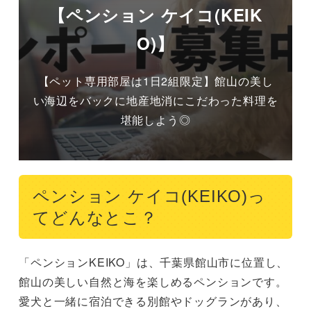
【ペンション ケイコ(KEIK
O)】
【ペット専用部屋は1日2組限定】館山の美し
い海辺をバックに地産地消にこだわった料理を
堪能しよう◎
ペンション ケイコ(KEIKO)っ
てどんなとこ？
「ペンションKEIKO」は、千葉県館山市に位置し、
館山の美しい自然と海を楽しめるペンションです。
愛犬と一緒に宿泊できる別館やドッグランがあり、