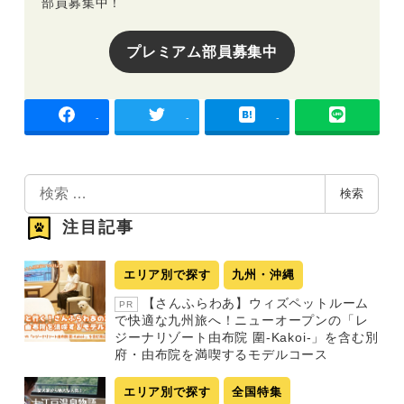
部員募集中！
プレミアム部員募集中
-
-
-
検
検索
索
注目記事
エリア別で探す
九州・沖縄
【さんふらわあ】ウィズペットルーム
PR
で快適な九州旅へ！ニューオープンの「レ
ジーナリゾート由布院 圍-Kakoi-」を含む別
府・由布院を満喫するモデルコース
エリア別で探す
全国特集