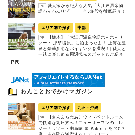
愛犬家から絶大な人気「大江戸温泉物
PR
語わんわんリゾート」全5施設を徹底紹介！
エリア別で探す
中部
【栃木】「大江戸温泉物語わんわんリ
PR
ゾート 那須塩原」に泊まったよ！ 上質な温
泉と豪華多彩なバイキングを満喫！| 愛犬と
一緒に楽しめる周辺観光スポットもご紹介
PR
わんことおでかけマガジン
エリア別で探す
九州・沖縄
【さんふらわあ】ウィズペットルーム
PR
で快適な九州旅へ！ニューオープンの「レ
ジーナリゾート由布院 圍-Kakoi-」を含む別
府・由布院を満喫するモデルコース