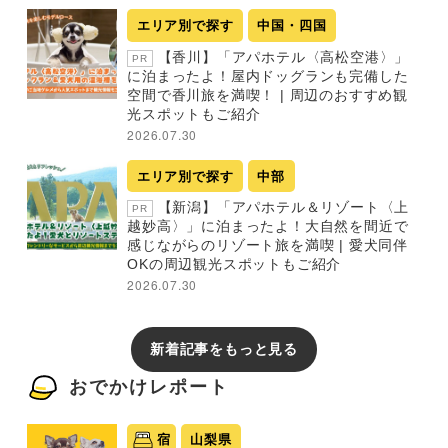
エリア別で探す
中国・四国
【香川】「アパホテル〈高松空港〉」
PR
に泊まったよ！屋内ドッグランも完備した
空間で香川旅を満喫！ | 周辺のおすすめ観
光スポットもご紹介
2026.07.30
エリア別で探す
中部
【新潟】「アパホテル＆リゾート〈上
PR
越妙高〉」に泊まったよ！大自然を間近で
感じながらのリゾート旅を満喫 | 愛犬同伴
OKの周辺観光スポットもご紹介
2026.07.30
新着記事をもっと見る
おでかけレポート
宿
山梨県