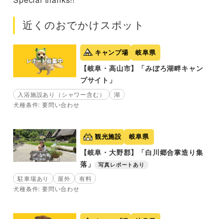
近くのおでかけスポット
キャンプ場
岐阜県
【岐阜・高山市】「みぼろ湖畔キャン
プサイト」
入浴施設あり（シャワー含む）
湖
犬種条件: 要問い合わせ
観光施設
岐阜県
【岐阜・大野郡】「白川郷合掌造り集
落」
写真レポートあり
駐車場あり
屋外
有料
犬種条件: 要問い合わせ