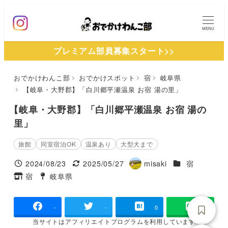
メ
イ
MENU
ン
プレミアム部員募集スタート>>
コ
ン
おでかけわんこ部
おでかけスポット
宿
岐阜県
テ
【岐阜・大野郡】「白川郷平瀬温泉 お宿 湯の里」
ン
ツ
【岐阜・大野郡】「白川郷平瀬温泉 お宿 湯の
へ
里」
移
旅館
同室宿泊OK
温泉あり
大型犬まで
動
施設ジャンル
2024/08/23
2025/05/27
misaki
宿
投稿日
更新日
著
宿
岐阜県
タグ
タグ
者
-
-
0
当サイトは
アフィリエイトプログラムを
利用しています