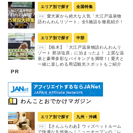
エリア別で探す
全国特集
愛犬家から絶大な人気「大江戸温泉物
PR
語わんわんリゾート」全5施設を徹底紹介！
エリア別で探す
中部
【栃木】「大江戸温泉物語わんわんリ
PR
ゾート 那須塩原」に泊まったよ！ 上質な温
泉と豪華多彩なバイキングを満喫！| 愛犬と
一緒に楽しめる周辺観光スポットもご紹介
PR
わんことおでかけマガジン
エリア別で探す
九州・沖縄
【さんふらわあ】ウィズペットルーム
PR
で快適な九州旅へ！ニューオープンの「レ