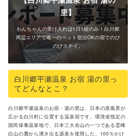
里】
わんちゃんの受け入れは1日1組のみ！白川郷
周辺エリアで唯一のペット宿泊OKの宿でのび
のびステイ。
白川郷平瀬温泉 お宿 湯の里っ
てどんなとこ？
白川郷平瀬温泉のお宿・湯の里は、日本の原風景が
広がる白川村に位置する温泉宿です。環境省指定の
国民保養温泉地で、日本三大名山の一つである霊峰
白山の麓から湧き出る源泉を使用した、100％かけ