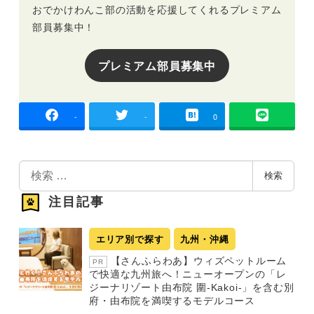
おでかけわんこ部の活動を応援してくれるプレミアム
部員募集中！
プレミアム部員募集中
-
-
0
検
検索
索
注目記事
エリア別で探す
九州・沖縄
【さんふらわあ】ウィズペットルーム
PR
で快適な九州旅へ！ニューオープンの「レ
ジーナリゾート由布院 圍-Kakoi-」を含む別
府・由布院を満喫するモデルコース