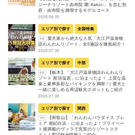
ジーナリゾート由布院 圍-Kakoi-」を含む別
府・由布院を満喫するモデルコース
2026.08.05
エリア別で探す
全国特集
愛犬家から絶大な人気「大江戸温泉物
PR
語わんわんリゾート」全5施設を徹底紹介！
2026.07.30
エリア別で探す
中部
【栃木】「大江戸温泉物語わんわんリ
PR
ゾート 那須塩原」に泊まったよ！ 上質な温
泉と豪華多彩なバイキングを満喫！| 愛犬と
一緒に楽しめる周辺観光スポットもご紹介
2026.07.30
エリア別で探す
関西
【和歌山】「わんわんパラダイス プレ
PR
ミア 南紀白浜」に泊まったよ！プライベー
ト感満載のヴィラで充実のリゾートステ
イ！ | 周辺観光情報もご紹介