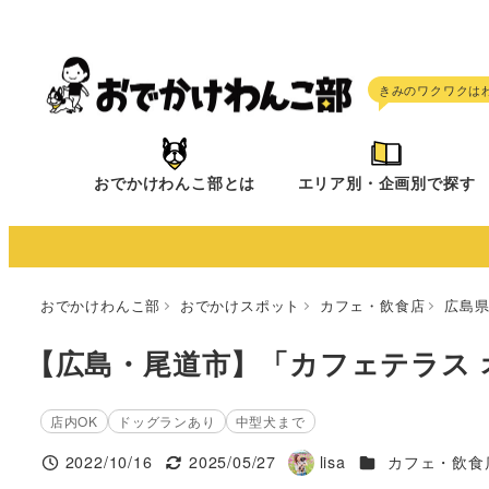
メ
イ
ン
コ
ン
テ
おでかけわんこ部とは
エリア別・企画別で探す
ン
ツ
へ
移
おでかけわんこ部
おでかけスポット
カフェ・飲食店
広島
動
【広島・尾道市】「カフェテラス 
店内OK
ドッグランあり
中型犬まで
施設ジャンル
2022/10/16
2025/05/27
lisa
カフェ・飲食
投稿日
更新日
著