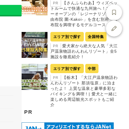
【さんふらわあ】ウィズペッ
PR
トルームで快適な九州旅へ！ニュ
ーオープンの「レジーナリゾート
由布院 圍-Kakoi-」を含む別府・由
布院を満喫するモデルコース
エリア別で探す
全国特集
愛犬家から絶大な人気「大江
PR
戸温泉物語わんわんリゾート」全5
施設を徹底紹介！
エリア別で探す
中部
【栃木】「大江戸温泉物語わ
PR
んわんリゾート 那須塩原」に泊ま
ったよ！ 上質な温泉と豪華多彩な
バイキングを満喫！| 愛犬と一緒に
楽しめる周辺観光スポットもご紹
介
PR