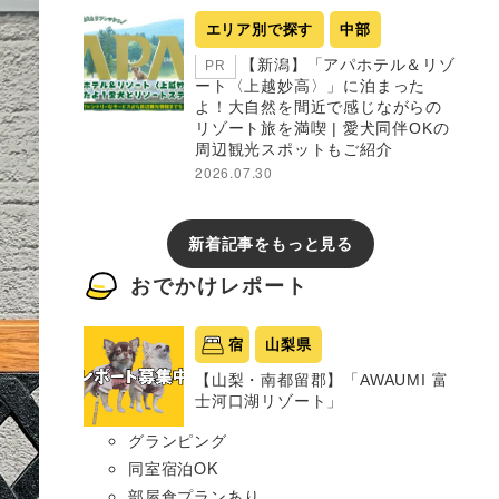
エリア別で探す
中部
【新潟】「アパホテル＆リゾ
PR
ート〈上越妙高〉」に泊まった
よ！大自然を間近で感じながらの
リゾート旅を満喫 | 愛犬同伴OKの
周辺観光スポットもご紹介
2026.07.30
新着記事をもっと見る
おでかけレポート
宿
山梨県
【山梨・南都留郡】「AWAUMI 富
士河口湖リゾート」
グランピング
同室宿泊OK
部屋食プランあり