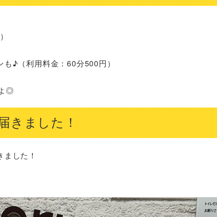
）

♪（利用料金：60分500円）

よ◎
届きました！
ました！
