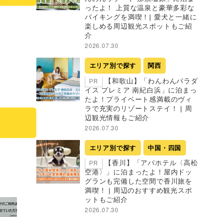
ったよ！ 上質な温泉と豪華多彩な
バイキングを満喫！| 愛犬と一緒に
楽しめる周辺観光スポットもご紹
介
2026.07.30
エリア別で探す
関西
【和歌山】「わんわんパラダ
PR
イス プレミア 南紀白浜」に泊まっ
たよ！プライベート感満載のヴィ
ラで充実のリゾートステイ！ | 周
辺観光情報もご紹介
2026.07.30
エリア別で探す
中国・四国
【香川】「アパホテル〈高松
PR
空港〉」に泊まったよ！屋内ドッ
グランも完備した空間で香川旅を
満喫！ | 周辺のおすすめ観光スポ
ットもご紹介
2026.07.30