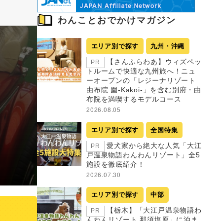
わんことおでかけマガジン
エリア別で探す
九州・沖縄
【さんふらわあ】ウィズペッ
PR
トルームで快適な九州旅へ！ニュ
ーオープンの「レジーナリゾート
由布院 圍-Kakoi-」を含む別府・由
布院を満喫するモデルコース
2026.08.05
エリア別で探す
全国特集
愛犬家から絶大な人気「大江
PR
戸温泉物語わんわんリゾート」全5
施設を徹底紹介！
2026.07.30
エリア別で探す
中部
【栃木】「大江戸温泉物語わ
PR
んわんリゾート 那須塩原」に泊ま