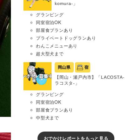
komura-」
グランピング
同室宿泊OK
部屋食プランあり
プライベートドッグランあり
わんこメニューあり
超大型犬まで
岡山県
宿
【岡山・瀬戸内市】「LACOSTA-
ラコスタ-」
グランピング
同室宿泊OK
部屋食プランあり
中型犬まで
おでかけレポートをもっと見る